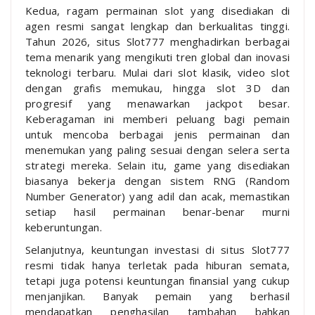
Kedua, ragam permainan slot yang disediakan di
agen resmi sangat lengkap dan berkualitas tinggi.
Tahun 2026, situs Slot777 menghadirkan berbagai
tema menarik yang mengikuti tren global dan inovasi
teknologi terbaru. Mulai dari slot klasik, video slot
dengan grafis memukau, hingga slot 3D dan
progresif yang menawarkan jackpot besar.
Keberagaman ini memberi peluang bagi pemain
untuk mencoba berbagai jenis permainan dan
menemukan yang paling sesuai dengan selera serta
strategi mereka. Selain itu, game yang disediakan
biasanya bekerja dengan sistem RNG (Random
Number Generator) yang adil dan acak, memastikan
setiap hasil permainan benar-benar murni
keberuntungan.
Selanjutnya, keuntungan investasi di situs Slot777
resmi tidak hanya terletak pada hiburan semata,
tetapi juga potensi keuntungan finansial yang cukup
menjanjikan. Banyak pemain yang berhasil
mendapatkan penghasilan tambahan bahkan