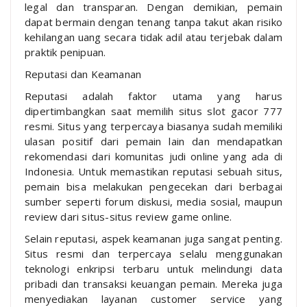
legal dan transparan. Dengan demikian, pemain
dapat bermain dengan tenang tanpa takut akan risiko
kehilangan uang secara tidak adil atau terjebak dalam
praktik penipuan.
Reputasi dan Keamanan
Reputasi adalah faktor utama yang harus
dipertimbangkan saat memilih situs slot gacor 777
resmi. Situs yang terpercaya biasanya sudah memiliki
ulasan positif dari pemain lain dan mendapatkan
rekomendasi dari komunitas judi online yang ada di
Indonesia. Untuk memastikan reputasi sebuah situs,
pemain bisa melakukan pengecekan dari berbagai
sumber seperti forum diskusi, media sosial, maupun
review dari situs-situs review game online.
Selain reputasi, aspek keamanan juga sangat penting.
Situs resmi dan terpercaya selalu menggunakan
teknologi enkripsi terbaru untuk melindungi data
pribadi dan transaksi keuangan pemain. Mereka juga
menyediakan layanan customer service yang