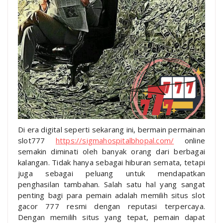
Di era digital seperti sekarang ini, bermain permainan
slot777
https://sigmahospitalbhopal.com/
online
semakin diminati oleh banyak orang dari berbagai
kalangan. Tidak hanya sebagai hiburan semata, tetapi
juga sebagai peluang untuk mendapatkan
penghasilan tambahan. Salah satu hal yang sangat
penting bagi para pemain adalah memilih situs slot
gacor 777 resmi dengan reputasi terpercaya.
Dengan memilih situs yang tepat, pemain dapat