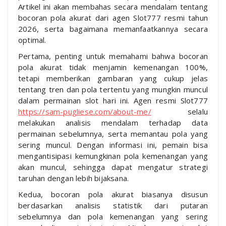
Artikel ini akan membahas secara mendalam tentang
bocoran pola akurat dari agen Slot777 resmi tahun
2026, serta bagaimana memanfaatkannya secara
optimal.
Pertama, penting untuk memahami bahwa bocoran
pola akurat tidak menjamin kemenangan 100%,
tetapi memberikan gambaran yang cukup jelas
tentang tren dan pola tertentu yang mungkin muncul
dalam permainan slot hari ini. Agen resmi Slot777
https://sam-pugliese.com/about-me/
selalu
melakukan analisis mendalam terhadap data
permainan sebelumnya, serta memantau pola yang
sering muncul. Dengan informasi ini, pemain bisa
mengantisipasi kemungkinan pola kemenangan yang
akan muncul, sehingga dapat mengatur strategi
taruhan dengan lebih bijaksana.
Kedua, bocoran pola akurat biasanya disusun
berdasarkan analisis statistik dari putaran
sebelumnya dan pola kemenangan yang sering