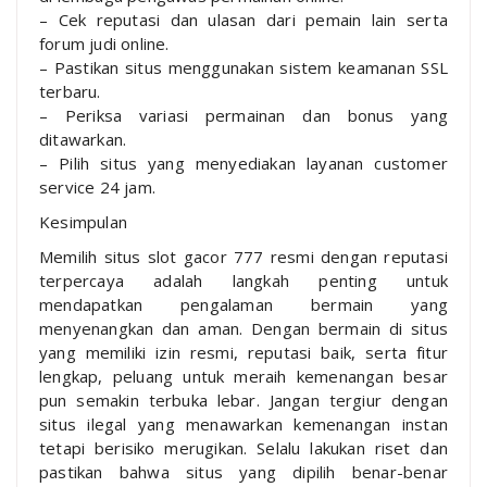
– Cek reputasi dan ulasan dari pemain lain serta
forum judi online.
– Pastikan situs menggunakan sistem keamanan SSL
terbaru.
– Periksa variasi permainan dan bonus yang
ditawarkan.
– Pilih situs yang menyediakan layanan customer
service 24 jam.
Kesimpulan
Memilih situs slot gacor 777 resmi dengan reputasi
terpercaya adalah langkah penting untuk
mendapatkan pengalaman bermain yang
menyenangkan dan aman. Dengan bermain di situs
yang memiliki izin resmi, reputasi baik, serta fitur
lengkap, peluang untuk meraih kemenangan besar
pun semakin terbuka lebar. Jangan tergiur dengan
situs ilegal yang menawarkan kemenangan instan
tetapi berisiko merugikan. Selalu lakukan riset dan
pastikan bahwa situs yang dipilih benar-benar