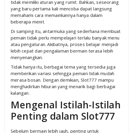
tidak memiliki aturan yang rumit. Bahkan, seseorang
yang baru pertama kali mencoba dapat langsung
memahami cara memainkannya hanya dalam
beberapa menit.
Di samping itu, antarmuka yang sederhana membuat
pemain tidak perlu mempelajari terlalu banyak menu
atau pengaturan. Akibatnya, proses belajar menjadi
lebih cepat dan pengalaman bermain terasa lebih
menyenangkan.
Tidak hanya itu, berbagai tema yang tersedia juga
memberikan variasi sehingga pemain tidak mudah
merasa bosan. Dengan demikian, Slot777 mampu
menghadirkan hiburan yang menarik bagi berbagai
kalangan.
Mengenal Istilah-Istilah
Penting dalam Slot777
Sebelum bermain lebih jauh, penting untuk