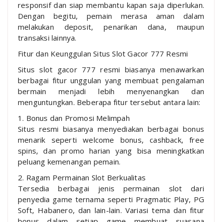
responsif dan siap membantu kapan saja diperlukan.
Dengan begitu, pemain merasa aman dalam
melakukan deposit, penarikan dana, maupun
transaksi lainnya.
Fitur dan Keunggulan Situs Slot Gacor 777 Resmi
Situs slot gacor 777 resmi biasanya menawarkan
berbagai fitur unggulan yang membuat pengalaman
bermain menjadi lebih menyenangkan dan
menguntungkan. Beberapa fitur tersebut antara lain:
1. Bonus dan Promosi Melimpah
Situs resmi biasanya menyediakan berbagai bonus
menarik seperti welcome bonus, cashback, free
spins, dan promo harian yang bisa meningkatkan
peluang kemenangan pemain.
2. Ragam Permainan Slot Berkualitas
Tersedia berbagai jenis permainan slot dari
penyedia game ternama seperti Pragmatic Play, PG
Soft, Habanero, dan lain-lain. Variasi tema dan fitur
bonus dalam setiap game membuat suasana