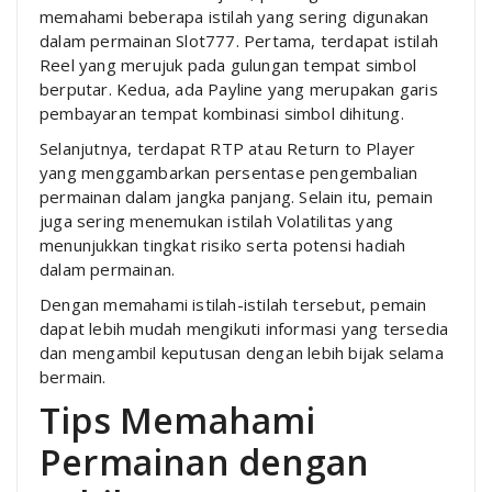
memahami beberapa istilah yang sering digunakan
dalam permainan Slot777. Pertama, terdapat istilah
Reel yang merujuk pada gulungan tempat simbol
berputar. Kedua, ada Payline yang merupakan garis
pembayaran tempat kombinasi simbol dihitung.
Selanjutnya, terdapat RTP atau Return to Player
yang menggambarkan persentase pengembalian
permainan dalam jangka panjang. Selain itu, pemain
juga sering menemukan istilah Volatilitas yang
menunjukkan tingkat risiko serta potensi hadiah
dalam permainan.
Dengan memahami istilah-istilah tersebut, pemain
dapat lebih mudah mengikuti informasi yang tersedia
dan mengambil keputusan dengan lebih bijak selama
bermain.
Tips Memahami
Permainan dengan