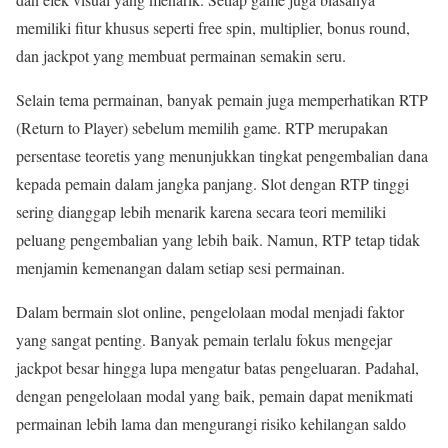
memiliki fitur khusus seperti free spin, multiplier, bonus round,
dan jackpot yang membuat permainan semakin seru.
Selain tema permainan, banyak pemain juga memperhatikan RTP
(Return to Player) sebelum memilih game. RTP merupakan
persentase teoretis yang menunjukkan tingkat pengembalian dana
kepada pemain dalam jangka panjang. Slot dengan RTP tinggi
sering dianggap lebih menarik karena secara teori memiliki
peluang pengembalian yang lebih baik. Namun, RTP tetap tidak
menjamin kemenangan dalam setiap sesi permainan.
Dalam bermain slot online, pengelolaan modal menjadi faktor
yang sangat penting. Banyak pemain terlalu fokus mengejar
jackpot besar hingga lupa mengatur batas pengeluaran. Padahal,
dengan pengelolaan modal yang baik, pemain dapat menikmati
permainan lebih lama dan mengurangi risiko kehilangan saldo