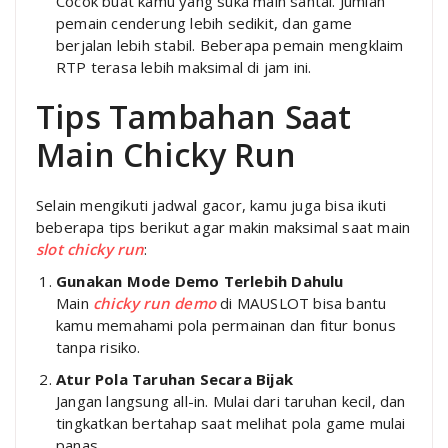
Cocok buat kamu yang suka main santai. Jumlah
pemain cenderung lebih sedikit, dan game
berjalan lebih stabil. Beberapa pemain mengklaim
RTP terasa lebih maksimal di jam ini.
Tips Tambahan Saat
Main Chicky Run
Selain mengikuti jadwal gacor, kamu juga bisa ikuti
beberapa tips berikut agar makin maksimal saat main
slot chicky run
:
Gunakan Mode Demo Terlebih Dahulu
Main
chicky run demo
di MAUSLOT bisa bantu
kamu memahami pola permainan dan fitur bonus
tanpa risiko.
Atur Pola Taruhan Secara Bijak
Jangan langsung all-in. Mulai dari taruhan kecil, dan
tingkatkan bertahap saat melihat pola game mulai
panas.