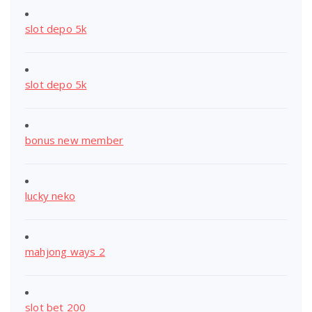
slot depo 5k
slot depo 5k
bonus new member
lucky neko
mahjong ways 2
slot bet 200