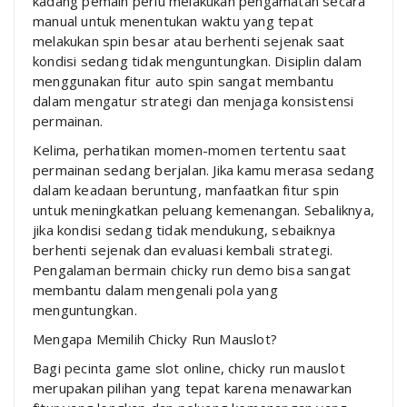
kadang pemain perlu melakukan pengamatan secara
manual untuk menentukan waktu yang tepat
melakukan spin besar atau berhenti sejenak saat
kondisi sedang tidak menguntungkan. Disiplin dalam
menggunakan fitur auto spin sangat membantu
dalam mengatur strategi dan menjaga konsistensi
permainan.
Kelima, perhatikan momen-momen tertentu saat
permainan sedang berjalan. Jika kamu merasa sedang
dalam keadaan beruntung, manfaatkan fitur spin
untuk meningkatkan peluang kemenangan. Sebaliknya,
jika kondisi sedang tidak mendukung, sebaiknya
berhenti sejenak dan evaluasi kembali strategi.
Pengalaman bermain chicky run demo bisa sangat
membantu dalam mengenali pola yang
menguntungkan.
Mengapa Memilih Chicky Run Mauslot?
Bagi pecinta game slot online, chicky run mauslot
merupakan pilihan yang tepat karena menawarkan