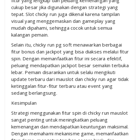
fitur yang lengkap dan peluang kemenangan yang
cukup besar jika digunakan dengan strategi yang
tepat. Slot chicky run juga dikenal karena tampilan
visual yang menggemaskan dan gameplay yang
mudah dipahami, sehingga cocok untuk semua
kalangan pemain.
Selain itu, chicky run pg soft menawarkan berbagai
fitur bonus dan jackpot yang bisa diakses melalui fitur
spin. Dengan memanfaatkan fitur ini secara efektif,
peluang mendapatkan jackpot besar semakin terbuka
lebar. Pemain disarankan untuk selalu mengikuti
update terbaru dari mauslot dan chicky run agar tidak
ketinggalan fitur-fitur terbaru atau event yang
sedang berlangsung.
Kesimpulan
Strategi menggunakan fitur spin di chicky run mauslot
sangat penting untuk meningkatkan peluang
kemenangan dan mendapatkan keuntungan maksimal.
Dengan memahami mekanisme game, memanfaatkan