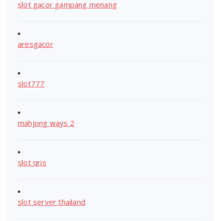
slot gacor gampang menang
aresgacor
slot777
mahjong ways 2
slot qris
slot server thailand