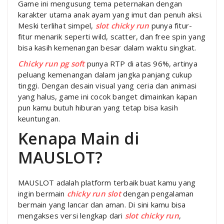
Game ini mengusung tema peternakan dengan
karakter utama anak ayam yang imut dan penuh aksi.
Meski terlihat simpel,
slot chicky run
punya fitur-
fitur menarik seperti wild, scatter, dan free spin yang
bisa kasih kemenangan besar dalam waktu singkat.
Chicky run pg soft
punya RTP di atas 96%, artinya
peluang kemenangan dalam jangka panjang cukup
tinggi. Dengan desain visual yang ceria dan animasi
yang halus, game ini cocok banget dimainkan kapan
pun kamu butuh hiburan yang tetap bisa kasih
keuntungan.
Kenapa Main di
MAUSLOT?
MAUSLOT adalah platform terbaik buat kamu yang
ingin bermain
chicky run slot
dengan pengalaman
bermain yang lancar dan aman. Di sini kamu bisa
mengakses versi lengkap dari
slot chicky run
,