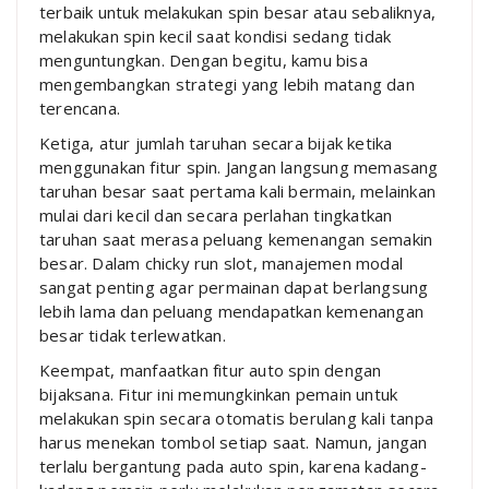
terbaik untuk melakukan spin besar atau sebaliknya,
melakukan spin kecil saat kondisi sedang tidak
menguntungkan. Dengan begitu, kamu bisa
mengembangkan strategi yang lebih matang dan
terencana.
Ketiga, atur jumlah taruhan secara bijak ketika
menggunakan fitur spin. Jangan langsung memasang
taruhan besar saat pertama kali bermain, melainkan
mulai dari kecil dan secara perlahan tingkatkan
taruhan saat merasa peluang kemenangan semakin
besar. Dalam chicky run slot, manajemen modal
sangat penting agar permainan dapat berlangsung
lebih lama dan peluang mendapatkan kemenangan
besar tidak terlewatkan.
Keempat, manfaatkan fitur auto spin dengan
bijaksana. Fitur ini memungkinkan pemain untuk
melakukan spin secara otomatis berulang kali tanpa
harus menekan tombol setiap saat. Namun, jangan
terlalu bergantung pada auto spin, karena kadang-