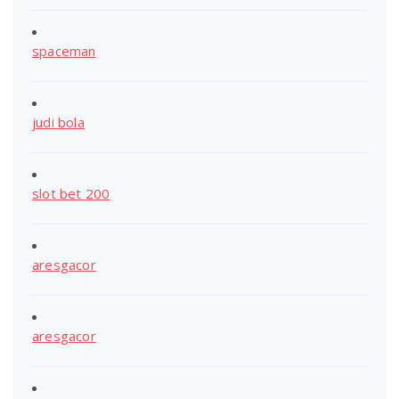
spaceman
judi bola
slot bet 200
aresgacor
aresgacor