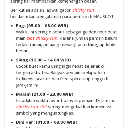
sering kali memberikan kemenangan besar.
Berikut ini adalah jadwal gacor
chicky run
berdasarkan pengalaman para pemain di MAUSLOT:
Pagi (05.00 – 08.00 WIB)
Waktu ini sering disebut sebagai golden hour buat
main
slot chicky run
. Karena jumlah pemain belum
terlalu ramai, peluang menang pun dianggap lebih
besar.
Siang (12.00 – 14.00 WIB)
Cocok buat kamu yang ingin rehat sejenak di
tengah aktivitas. Banyak pemain melaporkan
frekuensi scatter dan free spin cukup tinggi di
jam-jam ini.
Malam (21.00 – 23.00 WIB)
Ini adalah waktu favorit banyak pemain. Di jam ini,
chicky run slot
sering mengeluarkan kombinasi
simbol yang menguntungkan.
Dini Hari (01.00 – 03.00 WIB)