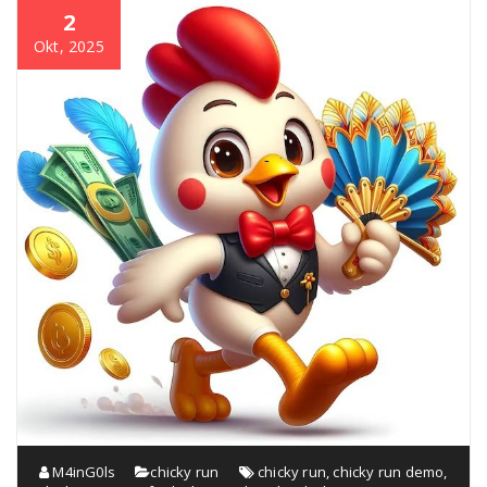
2
Okt, 2025
M4inG0ls
chicky run
chicky run
,
chicky run demo
,