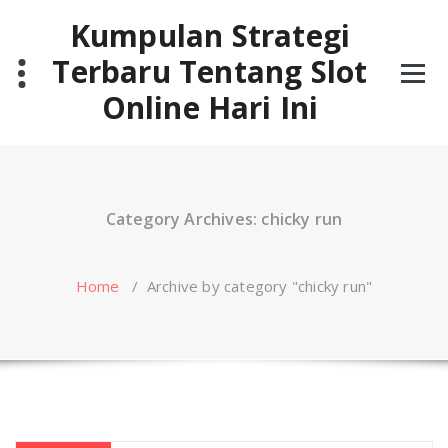
Skip
Kumpulan Strategi
to
content
Terbaru Tentang Slot
Online Hari Ini
Category Archives: chicky run
Home
/
Archive by category "chicky run"