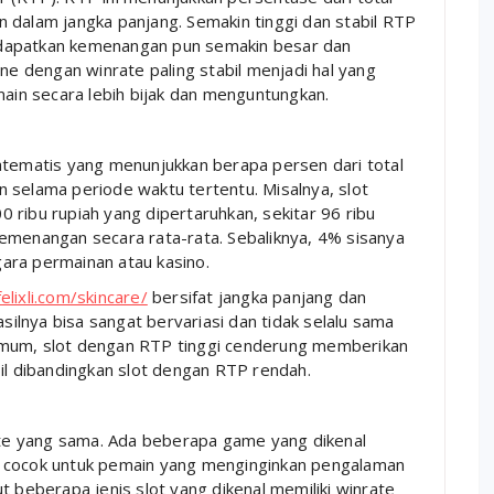
 dalam jangka panjang. Semakin tinggi dan stabil RTP
ndapatkan kemenangan pun semakin besar dan
ine dengan winrate paling stabil menjadi hal yang
main secara lebih bijak dan menguntungkan.
atematis yang menunjukkan berapa persen dari total
 selama periode waktu tertentu. Misalnya, slot
 ribu rupiah yang dipertaruhkan, sekitar 96 ribu
emenangan secara rata-rata. Sebaliknya, 4% sisanya
ara permainan atau kasino.
felixli.com/skincare/
bersifat jangka panjang dan
asilnya bisa sangat bervariasi dan tidak selalu sama
umum, slot dengan RTP tinggi cenderung memberikan
bil dibandingkan slot dengan RTP rendah.
rate yang sama. Ada beberapa game yang dikenal
gga cocok untuk pemain yang menginginkan pengalaman
t beberapa jenis slot yang dikenal memiliki winrate