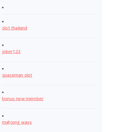
slot thailand
joker123
spaceman slot
bonus new member
mahjong ways