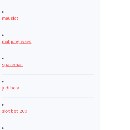
mauslot
mahjong ways
spaceman
judi bola
slot bet 200