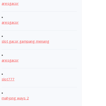
aresgacor
aresgacor
slot gacor gampang menang
aresgacor
slot777
mahjong ways 2