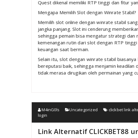
Quest dikenal memiliki RTP tinggi dan fitur 
Mengapa Memilih Slot dengan Winrate Stabil?
Memilih slot online dengan winrate stabil san
jangka panjang. Slot ini cenderung memberikan h
sehingga pemain bisa mengatur strategi dan m
kemenangan rutin dari slot dengan RTP tingg
keuangan saat bermain.
Selain itu, slot dengan winrate stabil biasany
bereputasi baik, sehingga menjamin keadilan 
tidak merasa dirugikan oleh permainan yang cur
M4inG0ls
Uncategorized
clickbet link alt
login
Link Alternatif CLICKBET88 