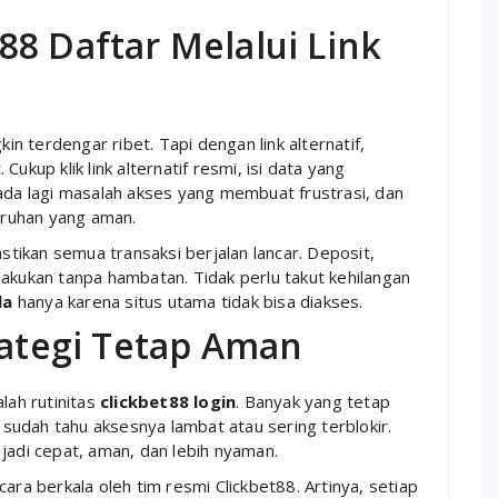
88 Daftar Melalui Link
in terdengar ribet. Tapi dengan link alternatif,
ukup klik link alternatif resmi, isi data yang
 ada lagi masalah akses yang membuat frustrasi, dan
ruhan yang aman.
astikan semua transaksi berjalan lancar. Deposit,
lakukan tanpa hambatan. Tidak perlu takut kehilangan
la
hanya karena situs utama tidak bisa diakses.
rategi Tetap Aman
lah rutinitas
clickbet88 login
. Banyak yang tetap
udah tahu aksesnya lambat atau sering terblokir.
n jadi cepat, aman, dan lebih nyaman.
secara berkala oleh tim resmi Clickbet88. Artinya, setiap