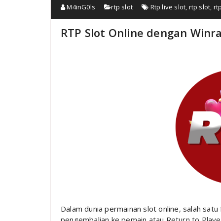
M4inG0ls
rtp slot
Rtp live slot
,
rtp slot
,
rt
RTP Slot Online dengan Winrat
Dalam dunia permainan slot online, salah satu
pengembalian ke pemain atau Return to Player