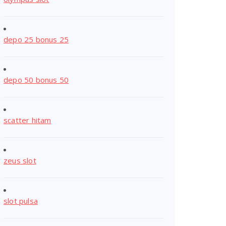
depo 25 bonus 25
depo 50 bonus 50
scatter hitam
zeus slot
slot pulsa