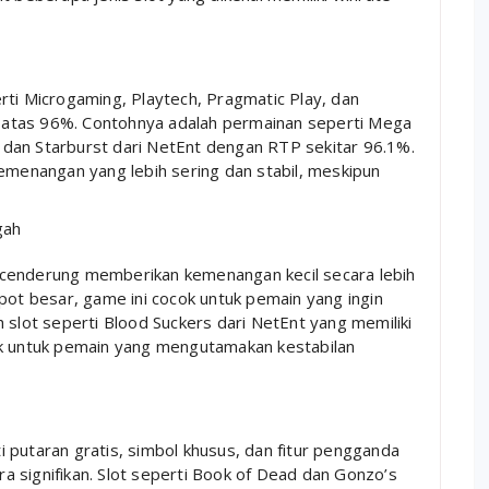
rti Microgaming, Playtech, Pragmatic Play, dan
atas 96%. Contohnya adalah permainan seperti Mega
dan Starburst dari NetEnt dengan RTP sekitar 96.1%.
kemenangan yang lebih sering dan stabil, meskipun
gah
 cenderung memberikan kemenangan kecil secara lebih
pot besar, game ini cocok untuk pemain yang ingin
 slot seperti Blood Suckers dari NetEnt yang memiliki
ok untuk pemain yang mengutamakan kestabilan
 putaran gratis, simbol khusus, dan fitur pengganda
 signifikan. Slot seperti Book of Dead dan Gonzo’s