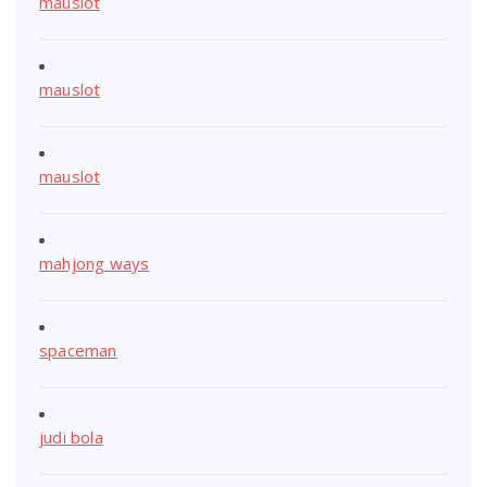
mauslot
mauslot
mauslot
mahjong ways
spaceman
judi bola