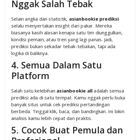
Nggak Salah Tebak
Selain angka dan statistik,
asianbookie prediksi
selalu menyertakan insight dari pakar. Mereka
biasanya kasih alasan kenapa satu tim diunggulkan,
kondisi pemain, atau tren yang lagi panas. Jadi,
prediksi bukan sekadar tebak-tebakan, tapi ada
logika di baliknya.
4. Semua Dalam Satu
Platform
Salah satu kelebihan
asianbookie all
adalah semua
prediksi ada di satu tempat. Kamu nggak perlu buka
banyak situs untuk cek prediksi pertandingan
berbeda. Tinggal klik, baca, dan bandingkan. Ini bikin
analisis kamu lebih cepat dan praktis.
5. Cocok Buat Pemula dan