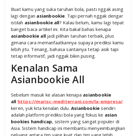
Buat kamu yang suka taruhan bola, pasti nggak asing
lagi dengan
asianbookie
. Tapi pernah nggak dengar
istilah
asianbookie all
? Kalau belum, kamu lagi tepat
banget baca artikel ini. Kita bakal bahas kenapa
asianbookie all
jadi pilihan taruhan terbaik, plus
gimana cara memanfaatkannya supaya prediksi kamu
lebih jitu. Tenang, bahasa santainya tetap asik tapi
tetap informatif, jadi nggak bikin pusing.
Kenalan Sama
Asianbookie All
Sebelum masuk ke alasan kenapa
asianbookie
all
https://marisc-mediterrani.com/la-empresa/
keren, yuk kita kenalan dulu.
Asianbookie
sendiri
adalah platform prediksi bola yang fokus ke
asian
bookies handicap
, sistem yang sangat populer di
Asia. Sistem handicap ini membantu menyeimbangkan
peluang antara tim yang kuat dan tim yang lebih