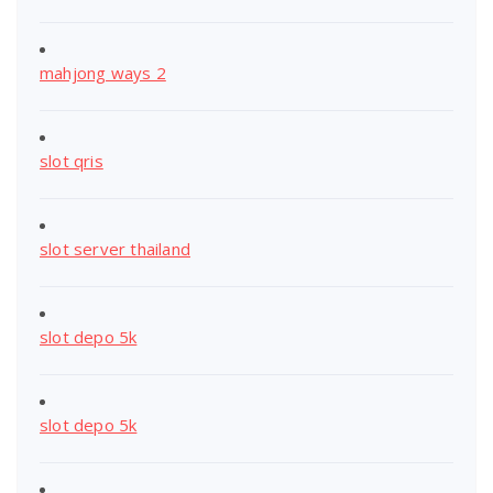
mahjong ways 2
slot qris
slot server thailand
slot depo 5k
slot depo 5k