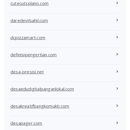
cutecutsplano.com
daredevilsahil.com
dcpizzamart.com
definisipengertian.com
desa-presisi.net
desaedudigitalpanganlokal.com
desakreatifbangkomukti.com
desapager.com