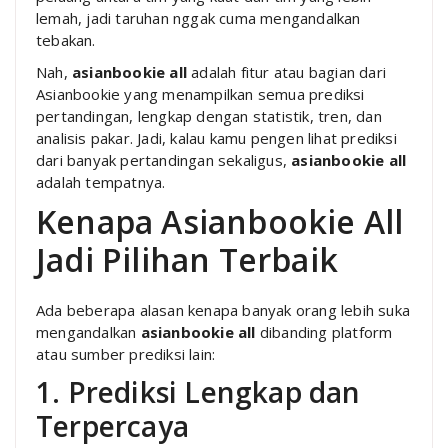
lemah, jadi taruhan nggak cuma mengandalkan
tebakan.
Nah,
asianbookie all
adalah fitur atau bagian dari
Asianbookie yang menampilkan semua prediksi
pertandingan, lengkap dengan statistik, tren, dan
analisis pakar. Jadi, kalau kamu pengen lihat prediksi
dari banyak pertandingan sekaligus,
asianbookie all
adalah tempatnya.
Kenapa Asianbookie All
Jadi Pilihan Terbaik
Ada beberapa alasan kenapa banyak orang lebih suka
mengandalkan
asianbookie all
dibanding platform
atau sumber prediksi lain:
1. Prediksi Lengkap dan
Terpercaya