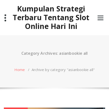
Skip
Kumpulan Strategi
to
content
Terbaru Tentang Slot
Online Hari Ini
Category Archives: asianbookie all
Home
/
Archive by category "asianbookie all"