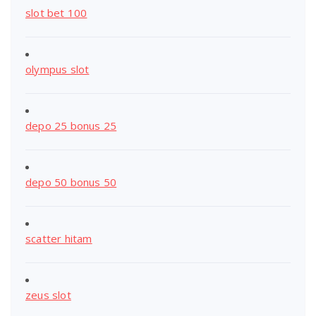
slot bet 100
olympus slot
depo 25 bonus 25
depo 50 bonus 50
scatter hitam
zeus slot