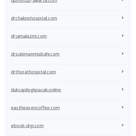
drchaknehospital.com
drjamalazmi.com
drsulemanmisbahi.com
drthorathospital.com
dukcapilpgkpacak.online
eastheavencoffee.com
ebook-digi.com