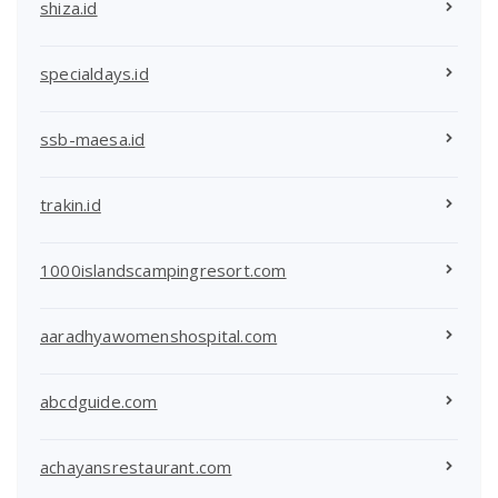
shiza.id
specialdays.id
ssb-maesa.id
trakin.id
1000islandscampingresort.com
aaradhyawomenshospital.com
abcdguide.com
achayansrestaurant.com