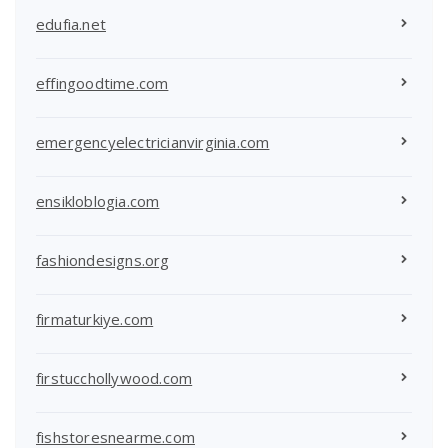
edufia.net
effingoodtime.com
emergencyelectricianvirginia.com
ensikloblogia.com
fashiondesigns.org
firmaturkiye.com
firstucchollywood.com
fishstoresnearme.com