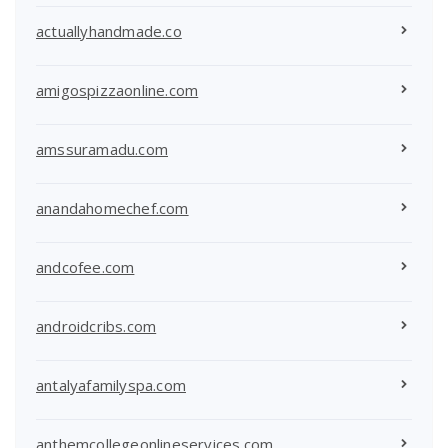
actuallyhandmade.co
amigospizzaonline.com
amssuramadu.com
anandahomechef.com
andcofee.com
androidcribs.com
antalyafamilyspa.com
anthemcollegeonlineservices.com