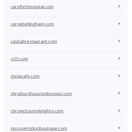
careforthospital.com
carnebellingham.com
casbahrestaurant.com
ccl5.com
cholacafe.com
chrisbuyshoustonhouses.com
chronicboomdelights.com
cincosentidosboutique.com