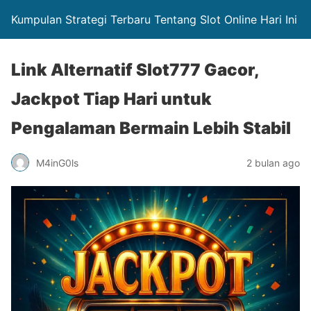
Kumpulan Strategi Terbaru Tentang Slot Online Hari Ini
Link Alternatif Slot777 Gacor,
Jackpot Tiap Hari untuk
Pengalaman Bermain Lebih Stabil
M4inG0ls
2 bulan ago