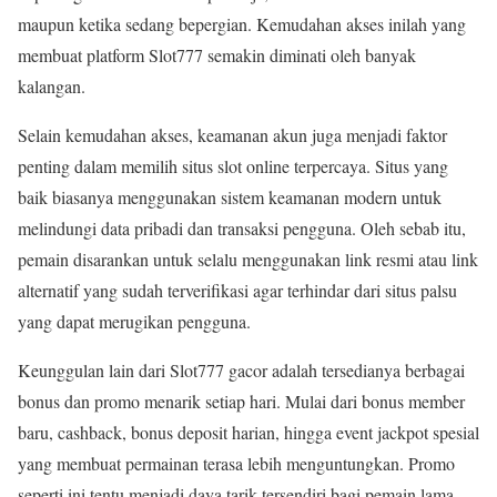
maupun ketika sedang bepergian. Kemudahan akses inilah yang
membuat platform Slot777 semakin diminati oleh banyak
kalangan.
Selain kemudahan akses, keamanan akun juga menjadi faktor
penting dalam memilih situs slot online terpercaya. Situs yang
baik biasanya menggunakan sistem keamanan modern untuk
melindungi data pribadi dan transaksi pengguna. Oleh sebab itu,
pemain disarankan untuk selalu menggunakan link resmi atau link
alternatif yang sudah terverifikasi agar terhindar dari situs palsu
yang dapat merugikan pengguna.
Keunggulan lain dari Slot777 gacor adalah tersedianya berbagai
bonus dan promo menarik setiap hari. Mulai dari bonus member
baru, cashback, bonus deposit harian, hingga event jackpot spesial
yang membuat permainan terasa lebih menguntungkan. Promo
seperti ini tentu menjadi daya tarik tersendiri bagi pemain lama