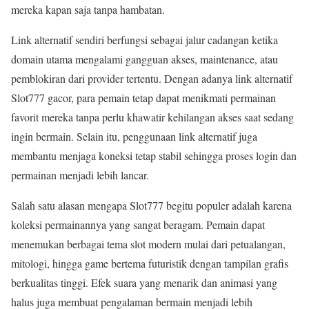
mereka kapan saja tanpa hambatan.
Link alternatif sendiri berfungsi sebagai jalur cadangan ketika
domain utama mengalami gangguan akses, maintenance, atau
pemblokiran dari provider tertentu. Dengan adanya link alternatif
Slot777 gacor, para pemain tetap dapat menikmati permainan
favorit mereka tanpa perlu khawatir kehilangan akses saat sedang
ingin bermain. Selain itu, penggunaan link alternatif juga
membantu menjaga koneksi tetap stabil sehingga proses login dan
permainan menjadi lebih lancar.
Salah satu alasan mengapa Slot777 begitu populer adalah karena
koleksi permainannya yang sangat beragam. Pemain dapat
menemukan berbagai tema slot modern mulai dari petualangan,
mitologi, hingga game bertema futuristik dengan tampilan grafis
berkualitas tinggi. Efek suara yang menarik dan animasi yang
halus juga membuat pengalaman bermain menjadi lebih