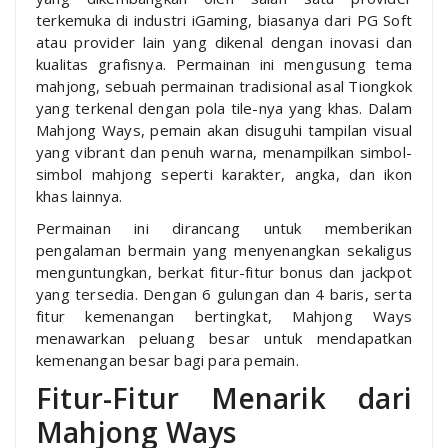
terkemuka di industri iGaming, biasanya dari PG Soft
atau provider lain yang dikenal dengan inovasi dan
kualitas grafisnya. Permainan ini mengusung tema
mahjong, sebuah permainan tradisional asal Tiongkok
yang terkenal dengan pola tile-nya yang khas. Dalam
Mahjong Ways, pemain akan disuguhi tampilan visual
yang vibrant dan penuh warna, menampilkan simbol-
simbol mahjong seperti karakter, angka, dan ikon
khas lainnya.
Permainan ini dirancang untuk memberikan
pengalaman bermain yang menyenangkan sekaligus
menguntungkan, berkat fitur-fitur bonus dan jackpot
yang tersedia. Dengan 6 gulungan dan 4 baris, serta
fitur kemenangan bertingkat, Mahjong Ways
menawarkan peluang besar untuk mendapatkan
kemenangan besar bagi para pemain.
Fitur-Fitur Menarik dari
Mahjong Ways