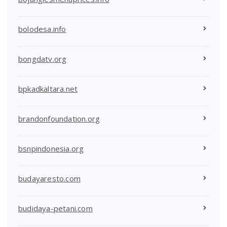
bolodesa.info
bongdatv.org
bpkadkaltara.net
brandonfoundation.org
bsnpindonesia.org
budayaresto.com
budidaya-petani.com