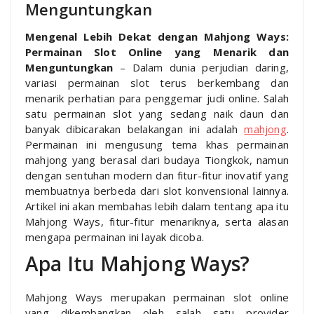
Menguntungkan
Mengenal Lebih Dekat dengan Mahjong Ways:
Permainan Slot Online yang Menarik dan
Menguntungkan
– Dalam dunia perjudian daring,
variasi permainan slot terus berkembang dan
menarik perhatian para penggemar judi online. Salah
satu permainan slot yang sedang naik daun dan
banyak dibicarakan belakangan ini adalah
mahjong
.
Permainan ini mengusung tema khas permainan
mahjong yang berasal dari budaya Tiongkok, namun
dengan sentuhan modern dan fitur-fitur inovatif yang
membuatnya berbeda dari slot konvensional lainnya.
Artikel ini akan membahas lebih dalam tentang apa itu
Mahjong Ways, fitur-fitur menariknya, serta alasan
mengapa permainan ini layak dicoba.
Apa Itu Mahjong Ways?
Mahjong Ways merupakan permainan slot online
yang dikembangkan oleh salah satu provider