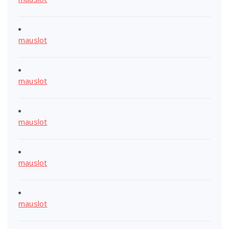
mauslot
mauslot
mauslot
mauslot
mauslot