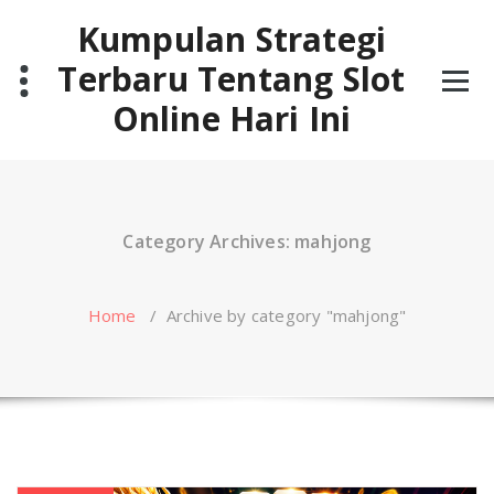
Skip
Kumpulan Strategi
to
content
Terbaru Tentang Slot
Online Hari Ini
Category Archives: mahjong
Home
/
Archive by category "mahjong"