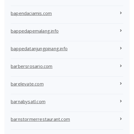
bapendaciamis.com
bappedapemalang.info
bappedatanjungpinang.info
barbersrosario.com
barelevate.com
barnabysatl.com
barnstormerrestaurant.com