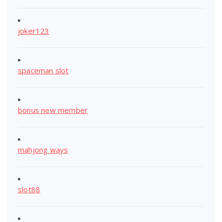
joker123
spaceman slot
bonus new member
mahjong ways
slot88