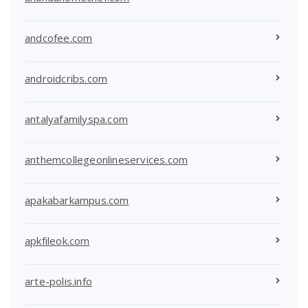
andcofee.com
androidcribs.com
antalyafamilyspa.com
anthemcollegeonlineservices.com
apakabarkampus.com
apkfileok.com
arte-polis.info