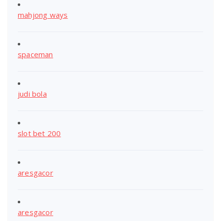
mahjong ways
spaceman
judi bola
slot bet 200
aresgacor
aresgacor