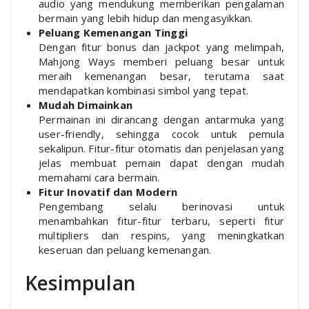
audio yang mendukung memberikan pengalaman
bermain yang lebih hidup dan mengasyikkan.
Peluang Kemenangan Tinggi
Dengan fitur bonus dan jackpot yang melimpah,
Mahjong Ways memberi peluang besar untuk
meraih kemenangan besar, terutama saat
mendapatkan kombinasi simbol yang tepat.
Mudah Dimainkan
Permainan ini dirancang dengan antarmuka yang
user-friendly, sehingga cocok untuk pemula
sekalipun. Fitur-fitur otomatis dan penjelasan yang
jelas membuat pemain dapat dengan mudah
memahami cara bermain.
Fitur Inovatif dan Modern
Pengembang selalu berinovasi untuk
menambahkan fitur-fitur terbaru, seperti fitur
multipliers dan respins, yang meningkatkan
keseruan dan peluang kemenangan.
Kesimpulan