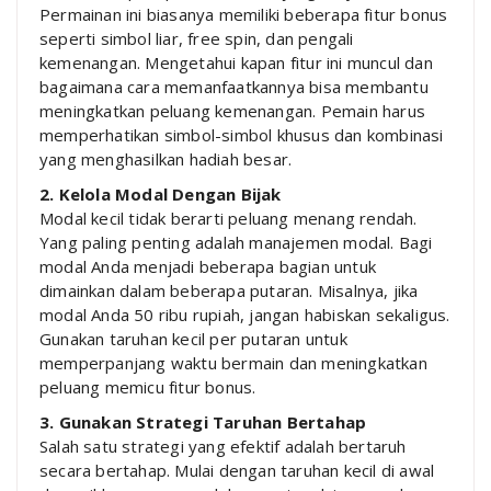
Permainan ini biasanya memiliki beberapa fitur bonus
seperti simbol liar, free spin, dan pengali
kemenangan. Mengetahui kapan fitur ini muncul dan
bagaimana cara memanfaatkannya bisa membantu
meningkatkan peluang kemenangan. Pemain harus
memperhatikan simbol-simbol khusus dan kombinasi
yang menghasilkan hadiah besar.
2. Kelola Modal Dengan Bijak
Modal kecil tidak berarti peluang menang rendah.
Yang paling penting adalah manajemen modal. Bagi
modal Anda menjadi beberapa bagian untuk
dimainkan dalam beberapa putaran. Misalnya, jika
modal Anda 50 ribu rupiah, jangan habiskan sekaligus.
Gunakan taruhan kecil per putaran untuk
memperpanjang waktu bermain dan meningkatkan
peluang memicu fitur bonus.
3. Gunakan Strategi Taruhan Bertahap
Salah satu strategi yang efektif adalah bertaruh
secara bertahap. Mulai dengan taruhan kecil di awal