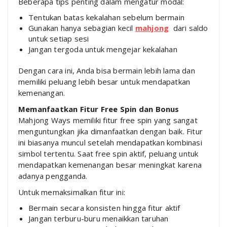
Beberapa tips penting dalam mengatur modal:
Tentukan batas kekalahan sebelum bermain
Gunakan hanya sebagian kecil
mahjong
dari saldo
untuk setiap sesi
Jangan tergoda untuk mengejar kekalahan
Dengan cara ini, Anda bisa bermain lebih lama dan
memiliki peluang lebih besar untuk mendapatkan
kemenangan.
Memanfaatkan Fitur Free Spin dan Bonus
Mahjong Ways memiliki fitur free spin yang sangat
menguntungkan jika dimanfaatkan dengan baik. Fitur
ini biasanya muncul setelah mendapatkan kombinasi
simbol tertentu. Saat free spin aktif, peluang untuk
mendapatkan kemenangan besar meningkat karena
adanya pengganda.
Untuk memaksimalkan fitur ini:
Bermain secara konsisten hingga fitur aktif
Jangan terburu-buru menaikkan taruhan