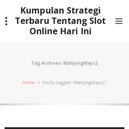
Skip
Kumpulan Strategi
to
content
Terbaru Tentang Slot
Online Hari Ini
Tag Archives: MahjongWays2
Home
/
Posts tagged "MahjongWays2"