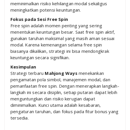
meminimalkan risiko kehilangan modal sekaligus
meningkatkan potensi keuntungan.
Fokus pada Sesi Free Spin
Free spin adalah momen penting yang sering
menentukan keuntungan besar. Saat free spin aktif,
gunakan taruhan maksimal yang masih aman sesuai
modal. Karena kemenangan selama free spin
biasanya dikalikan, strategi ini bisa mendongkrak
keuntungan secara signifikan.
Kesimpulan
Strategi terbaru
Mahjong Ways
menekankan
pengamatan pola simbol, manajemen modal, dan
pemanfaatan free spin. Dengan menerapkan langkah-
langkah ini secara disiplin, setiap putaran dapat lebih
menguntungkan dan risiko kerugian dapat
diminimalkan. Kunci utama adalah kesabaran,
pengaturan taruhan, dan fokus pada fitur bonus yang
tersedia.