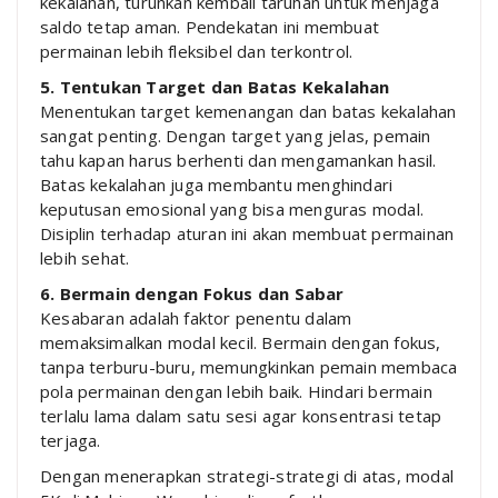
kekalahan, turunkan kembali taruhan untuk menjaga
saldo tetap aman. Pendekatan ini membuat
permainan lebih fleksibel dan terkontrol.
5. Tentukan Target dan Batas Kekalahan
Menentukan target kemenangan dan batas kekalahan
sangat penting. Dengan target yang jelas, pemain
tahu kapan harus berhenti dan mengamankan hasil.
Batas kekalahan juga membantu menghindari
keputusan emosional yang bisa menguras modal.
Disiplin terhadap aturan ini akan membuat permainan
lebih sehat.
6. Bermain dengan Fokus dan Sabar
Kesabaran adalah faktor penentu dalam
memaksimalkan modal kecil. Bermain dengan fokus,
tanpa terburu-buru, memungkinkan pemain membaca
pola permainan dengan lebih baik. Hindari bermain
terlalu lama dalam satu sesi agar konsentrasi tetap
terjaga.
Dengan menerapkan strategi-strategi di atas, modal