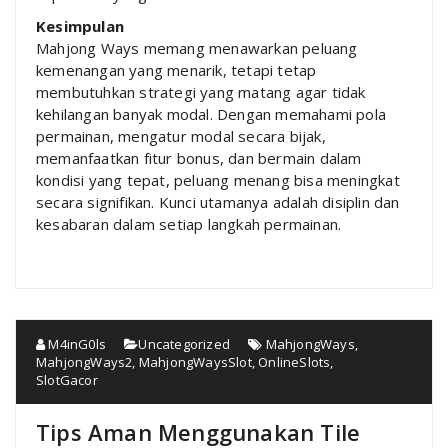
Kesimpulan
Mahjong Ways memang menawarkan peluang
kemenangan yang menarik, tetapi tetap
membutuhkan strategi yang matang agar tidak
kehilangan banyak modal. Dengan memahami pola
permainan, mengatur modal secara bijak,
memanfaatkan fitur bonus, dan bermain dalam
kondisi yang tepat, peluang menang bisa meningkat
secara signifikan. Kunci utamanya adalah disiplin dan
kesabaran dalam setiap langkah permainan.
M4inG0ls
Uncategorized
MahjongWays
,
MahjongWays2
,
MahjongWaysSlot
,
OnlineSlots
,
SlotGacor
Tips Aman Menggunakan Tile