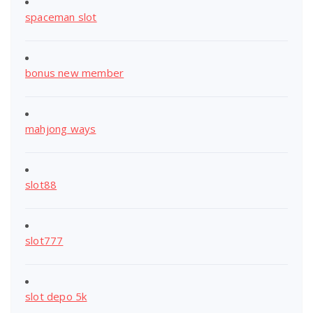
spaceman slot
bonus new member
mahjong ways
slot88
slot777
slot depo 5k