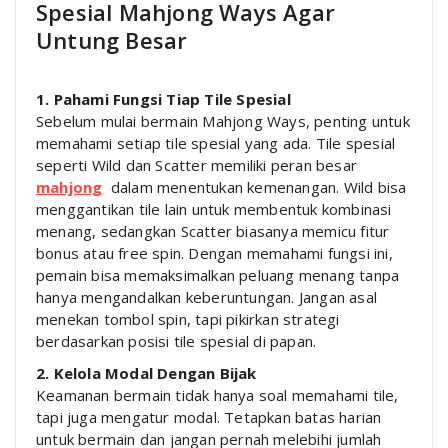
Spesial Mahjong Ways Agar
Untung Besar
1. Pahami Fungsi Tiap Tile Spesial
Sebelum mulai bermain Mahjong Ways, penting untuk
memahami setiap tile spesial yang ada. Tile spesial
seperti Wild dan Scatter memiliki peran besar
mahjong
dalam menentukan kemenangan. Wild bisa
menggantikan tile lain untuk membentuk kombinasi
menang, sedangkan Scatter biasanya memicu fitur
bonus atau free spin. Dengan memahami fungsi ini,
pemain bisa memaksimalkan peluang menang tanpa
hanya mengandalkan keberuntungan. Jangan asal
menekan tombol spin, tapi pikirkan strategi
berdasarkan posisi tile spesial di papan.
2. Kelola Modal Dengan Bijak
Keamanan bermain tidak hanya soal memahami tile,
tapi juga mengatur modal. Tetapkan batas harian
untuk bermain dan jangan pernah melebihi jumlah