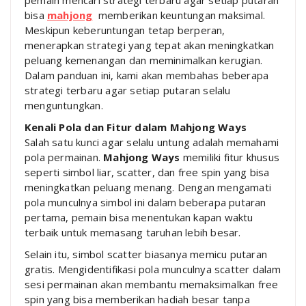
bisa
mahjong
memberikan keuntungan maksimal.
Meskipun keberuntungan tetap berperan,
menerapkan strategi yang tepat akan meningkatkan
peluang kemenangan dan meminimalkan kerugian.
Dalam panduan ini, kami akan membahas beberapa
strategi terbaru agar setiap putaran selalu
menguntungkan.
Kenali Pola dan Fitur dalam Mahjong Ways
Salah satu kunci agar selalu untung adalah memahami
pola permainan.
Mahjong Ways
memiliki fitur khusus
seperti simbol liar, scatter, dan free spin yang bisa
meningkatkan peluang menang. Dengan mengamati
pola munculnya simbol ini dalam beberapa putaran
pertama, pemain bisa menentukan kapan waktu
terbaik untuk memasang taruhan lebih besar.
Selain itu, simbol scatter biasanya memicu putaran
gratis. Mengidentifikasi pola munculnya scatter dalam
sesi permainan akan membantu memaksimalkan free
spin yang bisa memberikan hadiah besar tanpa