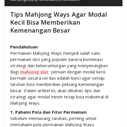
Tips Mahjong Ways Agar Modal
Kecil Bisa Memberikan
Kemenangan Besar
Pendahuluan
Permainan Mahjong Ways menjadi salah satu
permainan slot yang populer karena kombinasi
strategi dan keberuntungan yang menyenangkan.
Bagi
mahjong slot
pemain dengan modal kecil,
bermain secara cerdas adalah kunci agar setiap
taruhan bisa memberikan peluang kemenangan
besar. Dalam artikel ini, akan dibahas tips dan
strategi agar modal minim tetap bisa maksimal di
Mahjong Ways.
1. Pahami Pola dan Fitur Permainan
Sebelum memasang taruhan, penting untuk
memahami pola permainan Mahjong Ways.