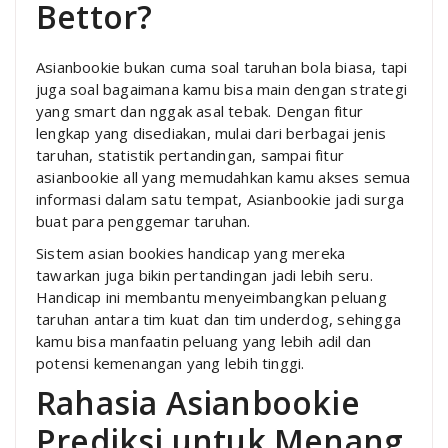
Bettor?
Asianbookie bukan cuma soal taruhan bola biasa, tapi
juga soal bagaimana kamu bisa main dengan strategi
yang smart dan nggak asal tebak. Dengan fitur
lengkap yang disediakan, mulai dari berbagai jenis
taruhan, statistik pertandingan, sampai fitur
asianbookie all yang memudahkan kamu akses semua
informasi dalam satu tempat, Asianbookie jadi surga
buat para penggemar taruhan.
Sistem asian bookies handicap yang mereka
tawarkan juga bikin pertandingan jadi lebih seru.
Handicap ini membantu menyeimbangkan peluang
taruhan antara tim kuat dan tim underdog, sehingga
kamu bisa manfaatin peluang yang lebih adil dan
potensi kemenangan yang lebih tinggi.
Rahasia Asianbookie
Prediksi untuk Menang