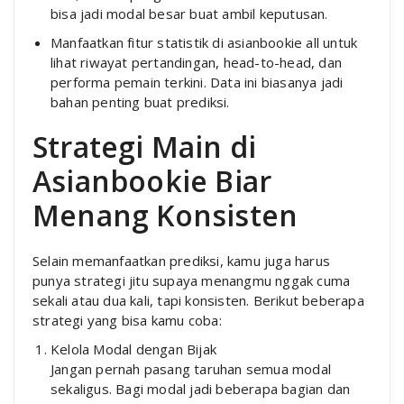
bisa jadi modal besar buat ambil keputusan.
Manfaatkan fitur statistik di asianbookie all untuk
lihat riwayat pertandingan, head-to-head, dan
performa pemain terkini. Data ini biasanya jadi
bahan penting buat prediksi.
Strategi Main di
Asianbookie Biar
Menang Konsisten
Selain memanfaatkan prediksi, kamu juga harus
punya strategi jitu supaya menangmu nggak cuma
sekali atau dua kali, tapi konsisten. Berikut beberapa
strategi yang bisa kamu coba:
Kelola Modal dengan Bijak
Jangan pernah pasang taruhan semua modal
sekaligus. Bagi modal jadi beberapa bagian dan