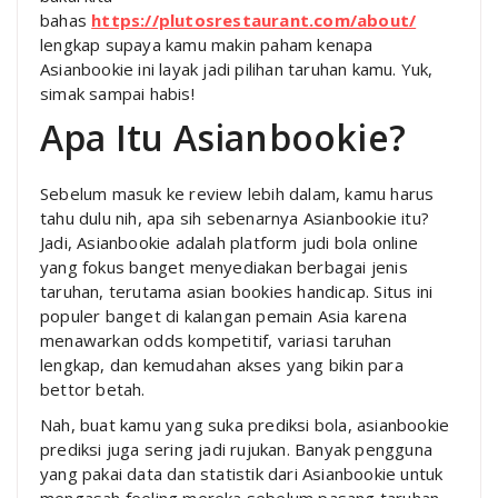
bahas
https://plutosrestaurant.com/about/
lengkap supaya kamu makin paham kenapa
Asianbookie ini layak jadi pilihan taruhan kamu. Yuk,
simak sampai habis!
Apa Itu Asianbookie?
Sebelum masuk ke review lebih dalam, kamu harus
tahu dulu nih, apa sih sebenarnya Asianbookie itu?
Jadi, Asianbookie adalah platform judi bola online
yang fokus banget menyediakan berbagai jenis
taruhan, terutama asian bookies handicap. Situs ini
populer banget di kalangan pemain Asia karena
menawarkan odds kompetitif, variasi taruhan
lengkap, dan kemudahan akses yang bikin para
bettor betah.
Nah, buat kamu yang suka prediksi bola, asianbookie
prediksi juga sering jadi rujukan. Banyak pengguna
yang pakai data dan statistik dari Asianbookie untuk