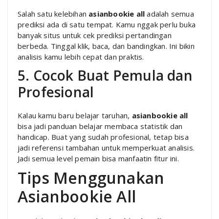
Salah satu kelebihan
asianbookie all
adalah semua
prediksi ada di satu tempat. Kamu nggak perlu buka
banyak situs untuk cek prediksi pertandingan
berbeda. Tinggal klik, baca, dan bandingkan. Ini bikin
analisis kamu lebih cepat dan praktis.
5. Cocok Buat Pemula dan
Profesional
Kalau kamu baru belajar taruhan,
asianbookie all
bisa jadi panduan belajar membaca statistik dan
handicap. Buat yang sudah profesional, tetap bisa
jadi referensi tambahan untuk memperkuat analisis.
Jadi semua level pemain bisa manfaatin fitur ini.
Tips Menggunakan
Asianbookie All