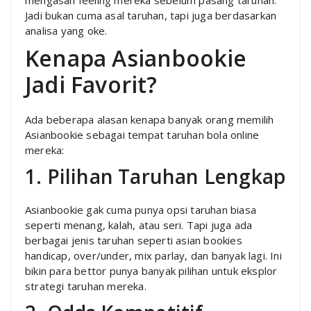
mengasah feeling mereka sebelum pasang taruhan.
Jadi bukan cuma asal taruhan, tapi juga berdasarkan
analisa yang oke.
Kenapa Asianbookie
Jadi Favorit?
Ada beberapa alasan kenapa banyak orang memilih
Asianbookie sebagai tempat taruhan bola online
mereka:
1. Pilihan Taruhan Lengkap
Asianbookie gak cuma punya opsi taruhan biasa
seperti menang, kalah, atau seri. Tapi juga ada
berbagai jenis taruhan seperti asian bookies
handicap, over/under, mix parlay, dan banyak lagi. Ini
bikin para bettor punya banyak pilihan untuk eksplor
strategi taruhan mereka.