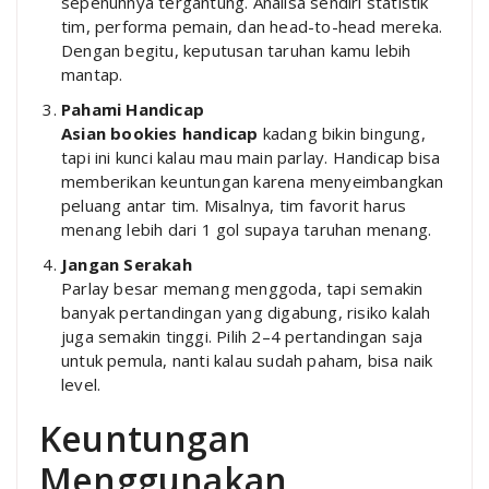
sepenuhnya tergantung. Analisa sendiri statistik
tim, performa pemain, dan head-to-head mereka.
Dengan begitu, keputusan taruhan kamu lebih
mantap.
Pahami Handicap
Asian bookies handicap
kadang bikin bingung,
tapi ini kunci kalau mau main parlay. Handicap bisa
memberikan keuntungan karena menyeimbangkan
peluang antar tim. Misalnya, tim favorit harus
menang lebih dari 1 gol supaya taruhan menang.
Jangan Serakah
Parlay besar memang menggoda, tapi semakin
banyak pertandingan yang digabung, risiko kalah
juga semakin tinggi. Pilih 2–4 pertandingan saja
untuk pemula, nanti kalau sudah paham, bisa naik
level.
Keuntungan
Menggunakan