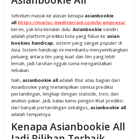
Sebelum masuk ke alasan kenapa
asianbookie
all
https://marisc-mediterrani.com/la-empresa/
keren, yuk kita kenalan dulu.
Asianbookie
sendiri
adalah platform prediksi bola yang fokus ke
asian
bookies handicap
, sistem yang sangat populer di
Asia. Sistem handicap ini membantu menyeimbangkan
peluang antara tim yang kuat dan tim yang lebih
lemah, jadi taruhan nggak cuma mengandalkan
tebakan.
Nah,
asianbookie all
adalah fitur atau bagian dari
Asianbookie yang menampilkan semua prediksi
pertandingan, lengkap dengan statistik, tren, dan
analisis pakar. Jadi, kalau kamu pengen lihat prediksi
dari banyak pertandingan sekaligus,
asianbookie all
adalah tempatnya.
Kenapa Asianbookie All
Jadi Pilihan Terbaik