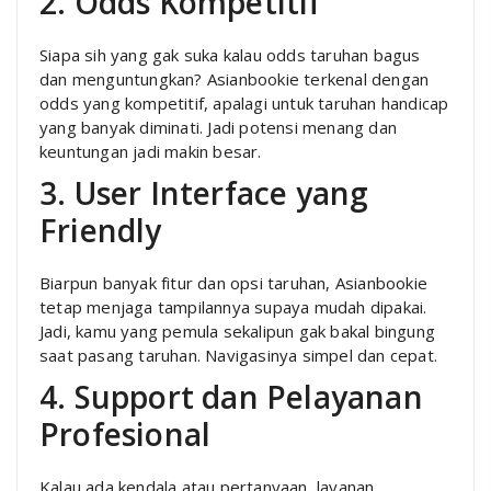
2. Odds Kompetitif
Siapa sih yang gak suka kalau odds taruhan bagus
dan menguntungkan? Asianbookie terkenal dengan
odds yang kompetitif, apalagi untuk taruhan handicap
yang banyak diminati. Jadi potensi menang dan
keuntungan jadi makin besar.
3. User Interface yang
Friendly
Biarpun banyak fitur dan opsi taruhan, Asianbookie
tetap menjaga tampilannya supaya mudah dipakai.
Jadi, kamu yang pemula sekalipun gak bakal bingung
saat pasang taruhan. Navigasinya simpel dan cepat.
4. Support dan Pelayanan
Profesional
Kalau ada kendala atau pertanyaan, layanan