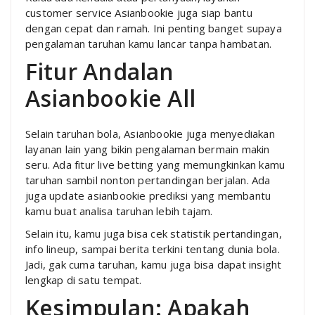
customer service Asianbookie juga siap bantu
dengan cepat dan ramah. Ini penting banget supaya
pengalaman taruhan kamu lancar tanpa hambatan.
Fitur Andalan
Asianbookie All
Selain taruhan bola, Asianbookie juga menyediakan
layanan lain yang bikin pengalaman bermain makin
seru. Ada fitur live betting yang memungkinkan kamu
taruhan sambil nonton pertandingan berjalan. Ada
juga update asianbookie prediksi yang membantu
kamu buat analisa taruhan lebih tajam.
Selain itu, kamu juga bisa cek statistik pertandingan,
info lineup, sampai berita terkini tentang dunia bola.
Jadi, gak cuma taruhan, kamu juga bisa dapat insight
lengkap di satu tempat.
Kesimpulan: Apakah