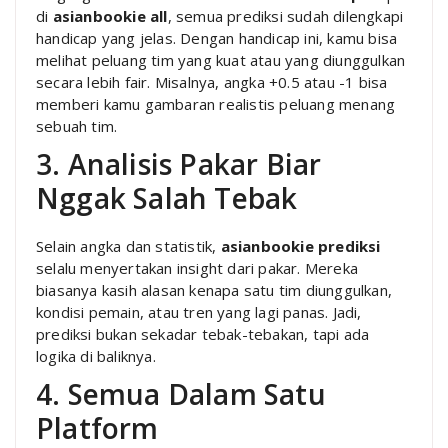
di
asianbookie all
, semua prediksi sudah dilengkapi
handicap yang jelas. Dengan handicap ini, kamu bisa
melihat peluang tim yang kuat atau yang diunggulkan
secara lebih fair. Misalnya, angka +0.5 atau -1 bisa
memberi kamu gambaran realistis peluang menang
sebuah tim.
3. Analisis Pakar Biar
Nggak Salah Tebak
Selain angka dan statistik,
asianbookie prediksi
selalu menyertakan insight dari pakar. Mereka
biasanya kasih alasan kenapa satu tim diunggulkan,
kondisi pemain, atau tren yang lagi panas. Jadi,
prediksi bukan sekadar tebak-tebakan, tapi ada
logika di baliknya.
4. Semua Dalam Satu
Platform