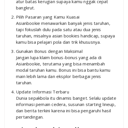
atur batas kerugian supaya kamu nggak cepat
bangkrut.
Pilih Pasaran yang Kamu Kuasai
Asianbookie menawarkan banyak jenis taruhan,
tapi fokuslah dulu pada satu atau dua jenis
taruhan, misalnya asian bookies handicap, supaya
kamu bisa pelajari pola dan trik khususnya.
Gunakan Bonus dengan Maksimal
Jangan lupa klaim bonus-bonus yang ada di
Asianbookie, terutama yang bisa menambah
modal taruhan kamu. Bonus ini bisa bantu kamu
main lebih lama dan eksplor berbagai jenis
taruhan.
Update Informasi Terbaru
Dunia sepakbola itu dinamis banget. Selalu update
informasi pemain cedera, susunan starting lineup,
dan berita terkini karena ini bisa pengaruhi hasil
pertandingan.