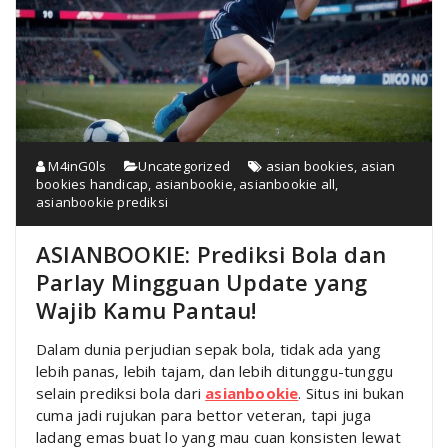
M4inG0ls
Uncategorized
asian bookies
,
asian
bookies handicap
,
asianbookie
,
asianbookie all
,
asianbookie prediksi
ASIANBOOKIE: Prediksi Bola dan
Parlay Mingguan Update yang
Wajib Kamu Pantau!
Dalam dunia perjudian sepak bola, tidak ada yang
lebih panas, lebih tajam, dan lebih ditunggu-tunggu
selain prediksi bola dari
asianbookie
. Situs ini bukan
cuma jadi rujukan para bettor veteran, tapi juga
ladang emas buat lo yang mau cuan konsisten lewat