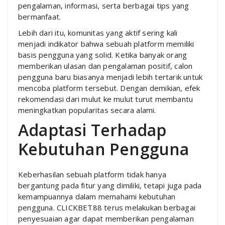
pengalaman, informasi, serta berbagai tips yang
bermanfaat.
Lebih dari itu, komunitas yang aktif sering kali
menjadi indikator bahwa sebuah platform memiliki
basis pengguna yang solid. Ketika banyak orang
memberikan ulasan dan pengalaman positif, calon
pengguna baru biasanya menjadi lebih tertarik untuk
mencoba platform tersebut. Dengan demikian, efek
rekomendasi dari mulut ke mulut turut membantu
meningkatkan popularitas secara alami.
Adaptasi Terhadap
Kebutuhan Pengguna
Keberhasilan sebuah platform tidak hanya
bergantung pada fitur yang dimiliki, tetapi juga pada
kemampuannya dalam memahami kebutuhan
pengguna. CLICKBET88 terus melakukan berbagai
penyesuaian agar dapat memberikan pengalaman