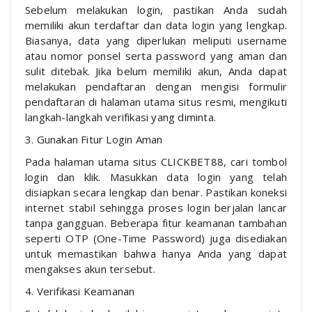
Sebelum melakukan login, pastikan Anda sudah
memiliki akun terdaftar dan data login yang lengkap.
Biasanya, data yang diperlukan meliputi username
atau nomor ponsel serta password yang aman dan
sulit ditebak. Jika belum memiliki akun, Anda dapat
melakukan pendaftaran dengan mengisi formulir
pendaftaran di halaman utama situs resmi, mengikuti
langkah-langkah verifikasi yang diminta.
3. Gunakan Fitur Login Aman
Pada halaman utama situs CLICKBET88, cari tombol
login dan klik. Masukkan data login yang telah
disiapkan secara lengkap dan benar. Pastikan koneksi
internet stabil sehingga proses login berjalan lancar
tanpa gangguan. Beberapa fitur keamanan tambahan
seperti OTP (One-Time Password) juga disediakan
untuk memastikan bahwa hanya Anda yang dapat
mengakses akun tersebut.
4. Verifikasi Keamanan