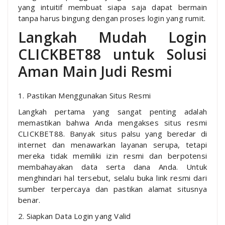
yang intuitif membuat siapa saja dapat bermain
tanpa harus bingung dengan proses login yang rumit.
Langkah Mudah Login
CLICKBET88 untuk Solusi
Aman Main Judi Resmi
1. Pastikan Menggunakan Situs Resmi
Langkah pertama yang sangat penting adalah
memastikan bahwa Anda mengakses situs resmi
CLICKBET88. Banyak situs palsu yang beredar di
internet dan menawarkan layanan serupa, tetapi
mereka tidak memiliki izin resmi dan berpotensi
membahayakan data serta dana Anda. Untuk
menghindari hal tersebut, selalu buka link resmi dari
sumber terpercaya dan pastikan alamat situsnya
benar.
2. Siapkan Data Login yang Valid