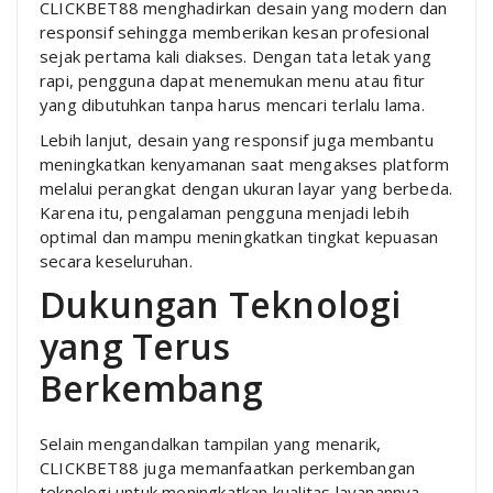
CLICKBET88 menghadirkan desain yang modern dan
responsif sehingga memberikan kesan profesional
sejak pertama kali diakses. Dengan tata letak yang
rapi, pengguna dapat menemukan menu atau fitur
yang dibutuhkan tanpa harus mencari terlalu lama.
Lebih lanjut, desain yang responsif juga membantu
meningkatkan kenyamanan saat mengakses platform
melalui perangkat dengan ukuran layar yang berbeda.
Karena itu, pengalaman pengguna menjadi lebih
optimal dan mampu meningkatkan tingkat kepuasan
secara keseluruhan.
Dukungan Teknologi
yang Terus
Berkembang
Selain mengandalkan tampilan yang menarik,
CLICKBET88 juga memanfaatkan perkembangan
teknologi untuk meningkatkan kualitas layanannya.