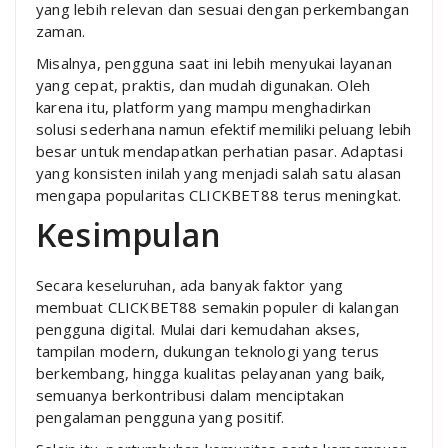
yang lebih relevan dan sesuai dengan perkembangan
zaman.
Misalnya, pengguna saat ini lebih menyukai layanan
yang cepat, praktis, dan mudah digunakan. Oleh
karena itu, platform yang mampu menghadirkan
solusi sederhana namun efektif memiliki peluang lebih
besar untuk mendapatkan perhatian pasar. Adaptasi
yang konsisten inilah yang menjadi salah satu alasan
mengapa popularitas CLICKBET88 terus meningkat.
Kesimpulan
Secara keseluruhan, ada banyak faktor yang
membuat CLICKBET88 semakin populer di kalangan
pengguna digital. Mulai dari kemudahan akses,
tampilan modern, dukungan teknologi yang terus
berkembang, hingga kualitas pelayanan yang baik,
semuanya berkontribusi dalam menciptakan
pengalaman pengguna yang positif.