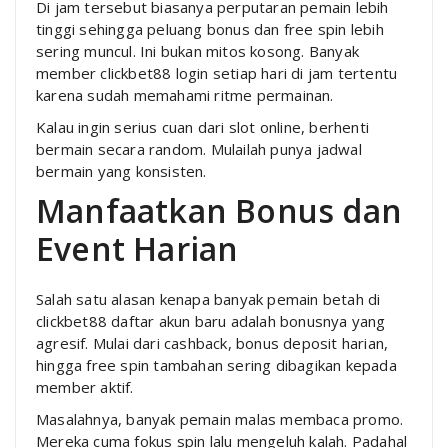
Di jam tersebut biasanya perputaran pemain lebih
tinggi sehingga peluang bonus dan free spin lebih
sering muncul. Ini bukan mitos kosong. Banyak
member clickbet88 login setiap hari di jam tertentu
karena sudah memahami ritme permainan.
Kalau ingin serius cuan dari slot online, berhenti
bermain secara random. Mulailah punya jadwal
bermain yang konsisten.
Manfaatkan Bonus dan
Event Harian
Salah satu alasan kenapa banyak pemain betah di
clickbet88 daftar akun baru adalah bonusnya yang
agresif. Mulai dari cashback, bonus deposit harian,
hingga free spin tambahan sering dibagikan kepada
member aktif.
Masalahnya, banyak pemain malas membaca promo.
Mereka cuma fokus spin lalu mengeluh kalah. Padahal