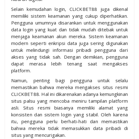
Selain kemudahan login, CLICKBET88 juga dikenal
memiliki sistem keamanan yang cukup diperhatikan.
Pengguna umumnya disarankan untuk menggunakan
data login yang kuat dan tidak mudah ditebak untuk
menjaga keamanan akun mereka. Sistem keamanan
modern seperti enkripsi data juga sering digunakan
untuk melindungi informasi pribadi pengguna dari
akses yang tidak sah. Dengan demikian, pengguna
dapat merasa lebih tenang saat mengakses
platform.
Namun, penting bagi pengguna untuk selalu
memastikan bahwa mereka mengakses situs resmi
CLICKBET88. Hal ini dikarenakan adanya kemungkinan
situs palsu yang mencoba meniru tampilan platform
asli. Situs resmi biasanya memiliki alamat yang
konsisten dan sistem login yang stabil. Oleh karena
itu, pengguna perlu berhati-hati dan memastikan
bahwa mereka tidak memasukkan data pribadi di
situs yang mencurigakan.