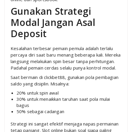
Gunakan Strategi
Modal Jangan Asal
Deposit
Kesalahan terbesar pemain pemula adalah terlalu
percaya diri saat baru menang beberapa kali. Mereka
langsung melakukan spin besar tanpa perhitungan.
Padahal pemain cerdas selalu punya kontrol modal.
Saat bermain di clickbet88, gunakan pola pembagian
saldo yang disiplin. Misalnya:
20% untuk spin awal
30% untuk menaikkan taruhan saat pola mulai
bagus
50% sebagai cadangan
Strategi ini sangat efektif menjaga napas permainan
tetap panjang. Slot online bukan soal siapa paling