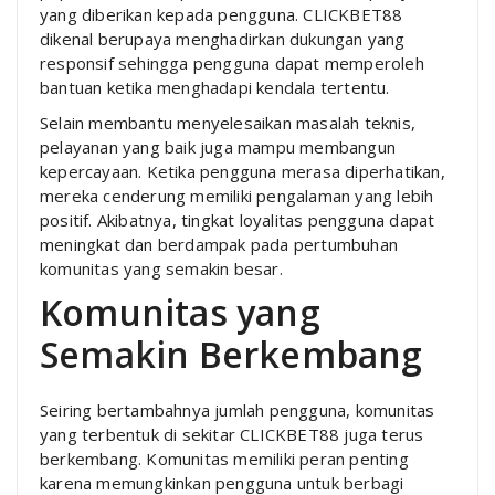
yang diberikan kepada pengguna. CLICKBET88
dikenal berupaya menghadirkan dukungan yang
responsif sehingga pengguna dapat memperoleh
bantuan ketika menghadapi kendala tertentu.
Selain membantu menyelesaikan masalah teknis,
pelayanan yang baik juga mampu membangun
kepercayaan. Ketika pengguna merasa diperhatikan,
mereka cenderung memiliki pengalaman yang lebih
positif. Akibatnya, tingkat loyalitas pengguna dapat
meningkat dan berdampak pada pertumbuhan
komunitas yang semakin besar.
Komunitas yang
Semakin Berkembang
Seiring bertambahnya jumlah pengguna, komunitas
yang terbentuk di sekitar CLICKBET88 juga terus
berkembang. Komunitas memiliki peran penting
karena memungkinkan pengguna untuk berbagi