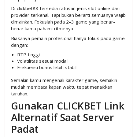
Di clickbet88 tersedia ratusan jenis slot online dari
provider terkenal. Tapi bukan berarti semuanya wajib
dimainkan. Fokuslah pada 2–3 game yang benar-
benar kamu pahami ritmenya.
Biasanya pemain profesional hanya fokus pada game
dengan:
RTP tinggi
Volatilitas sesuai modal
Frekuensi bonus lebih stabil
Semakin kamu mengenali karakter game, semakin
mudah membaca kapan waktu tepat menaikkan
taruhan.
Gunakan CLICKBET Link
Alternatif Saat Server
Padat