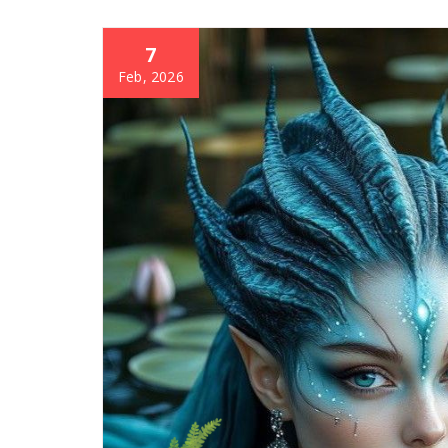
7
Feb, 2026