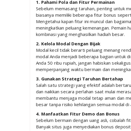
1. Pahami Pola dan Fitur Permainan
Sebelum memasang taruhan, penting untuk m
biasanya memiliki beberapa fitur bonus seperti
Mengetahui kapan fitur ini muncul dan baga
meningkatkan peluang kemenangan. Pemain h
kombinasi yang menghasilkan hadiah besar.
2. Kelola Modal Dengan Bijak
Modal kecil tidak berarti peluang menang ren
modal Anda menjadi beberapa bagian untuk di
Anda 50 ribu rupiah, jangan habiskan sekaligus
memperpanjang waktu bermain dan meningkatk
3. Gunakan Strategi Taruhan Bertahap
Salah satu strategi yang efektif adalah bertar
dan naikkan secara perlahan saat mulai merasak
membantu menjaga modal tetap aman dan m
besar tanpa risiko kehilangan semua modal di 
4. Manfaatkan Fitur Demo dan Bonus
Sebelum bermain dengan uang asli, cobalah f
Banyak situs juga menyediakan bonus deposit 