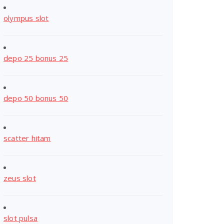
olympus slot
depo 25 bonus 25
depo 50 bonus 50
scatter hitam
zeus slot
slot pulsa