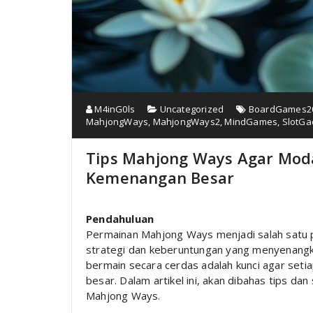
M4inG0ls
Uncategorized
BoardGames2
MahjongWays
,
MahjongWays2
,
MindGames
,
SlotGa
Tips Mahjong Ways Agar Moda
Kemenangan Besar
Pendahuluan
Permainan Mahjong Ways menjadi salah satu p
strategi dan keberuntungan yang menyenangk
bermain secara cerdas adalah kunci agar set
besar. Dalam artikel ini, akan dibahas tips da
Mahjong Ways.