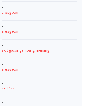
aresgacor
aresgacor
slot gacor gampang menang
aresgacor
slot777