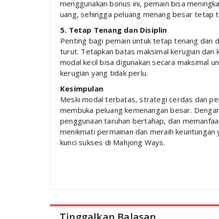
menggunakan bonus ini, pemain bisa meningka
uang, sehingga peluang menang besar tetap t
5. Tetap Tenang dan Disiplin
Penting bagi pemain untuk tetap tenang dan di
turut. Tetapkan batas maksimal kerugian dan 
modal kecil bisa digunakan secara maksimal 
kerugian yang tidak perlu.
Kesimpulan
Meski modal terbatas, strategi cerdas dan 
membuka peluang kemenangan besar. Denga
penggunaan taruhan bertahap, dan memanfaat
menikmati permainan dan meraih keuntungan ya
kunci sukses di Mahjong Ways.
Tinggalkan Balasan