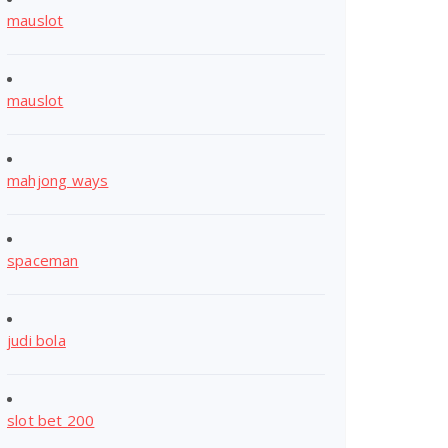
mauslot
mauslot
mahjong ways
spaceman
judi bola
slot bet 200