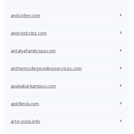
andcofee.com
androidcribs.com
antalyafamilyspa.com
anthemcollegeonlineservices.com
apakabarkampus.com
apkfileok.com
arte-polis.info