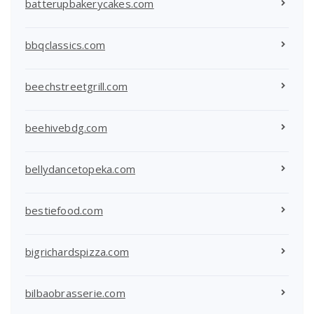
batterupbakerycakes.com
bbqclassics.com
beechstreetgrill.com
beehivebdg.com
bellydancetopeka.com
bestiefood.com
bigrichardspizza.com
bilbaobrasserie.com