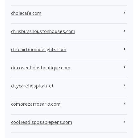
cholacafe.com
chrisbuyshoustonhouses.com
chronicboomdelights.com
cincosentidosboutique.com
citycarehospital.net
comorezarrosario.com
cookiesdisposablepens.com