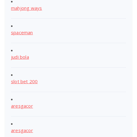
mahjong ways
spaceman
judi bola
slot bet 200
aresgacor
aresgacor