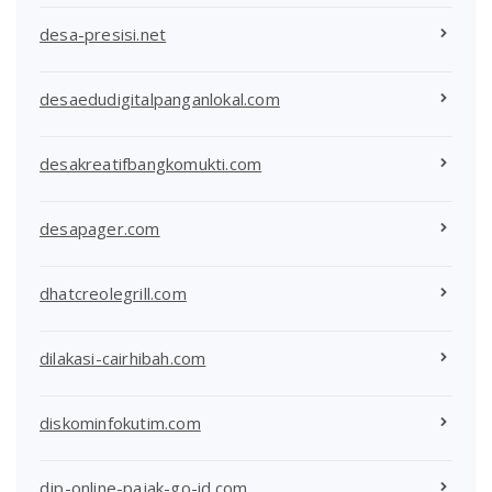
desa-presisi.net
desaedudigitalpanganlokal.com
desakreatifbangkomukti.com
desapager.com
dhatcreolegrill.com
dilakasi-cairhibah.com
diskominfokutim.com
djp-online-pajak-go-id.com