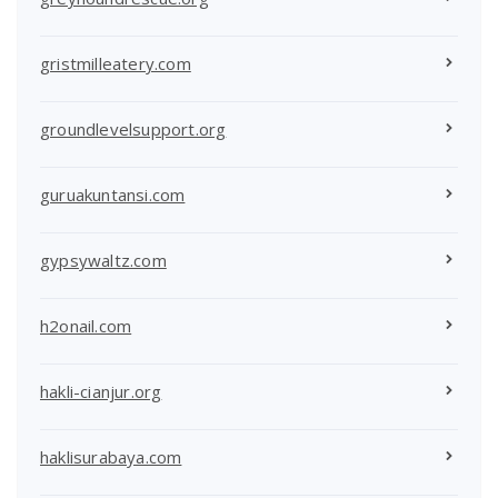
gristmilleatery.com
groundlevelsupport.org
guruakuntansi.com
gypsywaltz.com
h2onail.com
hakli-cianjur.org
haklisurabaya.com