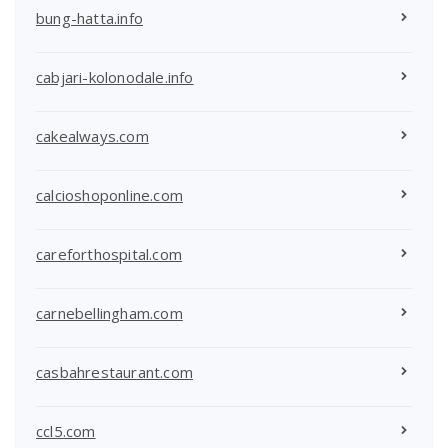
bung-hatta.info
cabjari-kolonodale.info
cakealways.com
calcioshoponline.com
careforthospital.com
carnebellingham.com
casbahrestaurant.com
ccl5.com