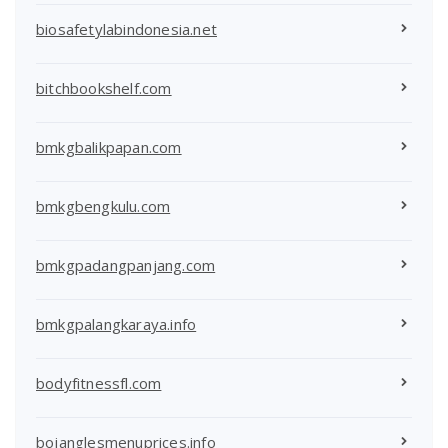
biosafetylabindonesia.net
bitchbookshelf.com
bmkgbalikpapan.com
bmkgbengkulu.com
bmkgpadangpanjang.com
bmkgpalangkaraya.info
bodyfitnessfl.com
bojanglesmenuprices.info