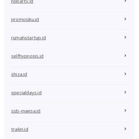
nobartv.id
promosiku.id
rumahstartup.id
selfhypnosis.id
shiza.id
specialdays.id
ssb-maesa.id
trakin.id