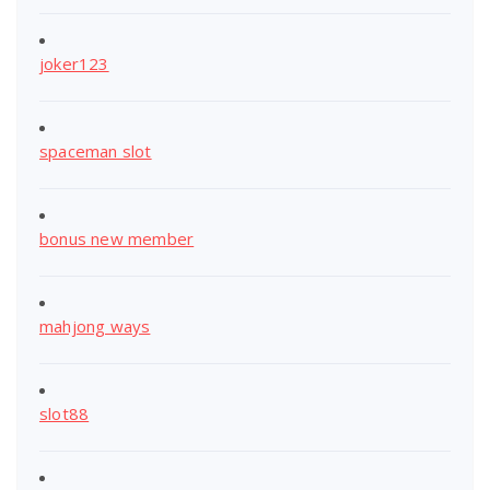
joker123
spaceman slot
bonus new member
mahjong ways
slot88