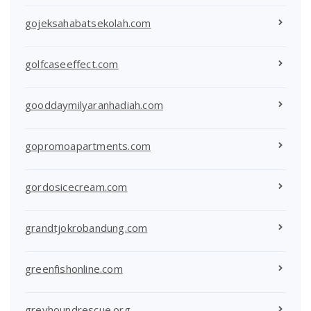
gojeksahabatsekolah.com
golfcaseeffect.com
gooddaymilyaranhadiah.com
gopromoapartments.com
gordosicecream.com
grandtjokrobandung.com
greenfishonline.com
greyhoundrescue.org