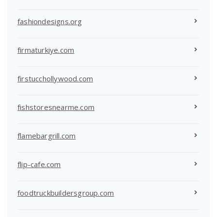
fashiondesigns.org
firmaturkiye.com
firstucchollywood.com
fishstoresnearme.com
flamebargrill.com
flip-cafe.com
foodtruckbuildersgroup.com