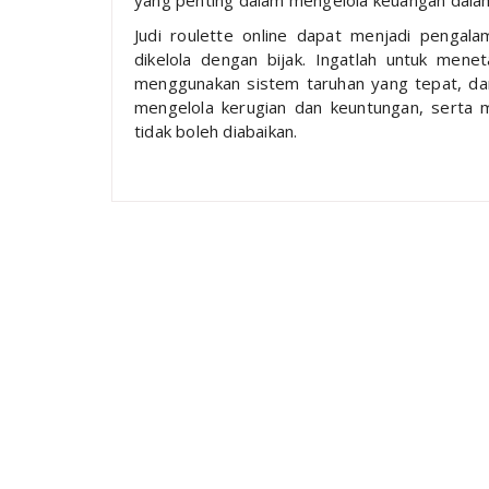
yang penting dalam mengelola keuangan dalam 
Judi roulette online dapat menjadi penga
dikelola dengan bijak. Ingatlah untuk mene
menggunakan sistem taruhan yang tepat, da
mengelola kerugian dan keuntungan, serta m
tidak boleh diabaikan.