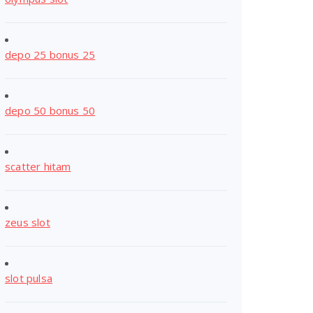
depo 25 bonus 25
depo 50 bonus 50
scatter hitam
zeus slot
slot pulsa