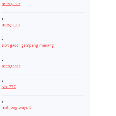
aresgacor
aresgacor
slot gacor gampang menang
aresgacor
slot777
mahjong ways 2