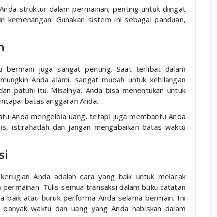
nda struktur dalam permainan, penting untuk diingat
n kemenangan. Gunakan sistem ini sebagai panduan,
n
 bermain juga sangat penting. Saat terlibat dalam
mungkin Anda alami, sangat mudah untuk kehilangan
an patuhi itu. Misalnya, Anda bisa menentukan untuk
ncapai batas anggaran Anda.
tu Anda mengelola uang, tetapi juga membantu Anda
is, istirahatlah dan jangan mengabaikan batas waktu
si
kerugian Anda adalah cara yang baik untuk melacak
permainan. Tulis semua transaksi dalam buku catatan
pa baik atau buruk performa Anda selama bermain. Ini
 banyak waktu dan uang yang Anda habiskan dalam