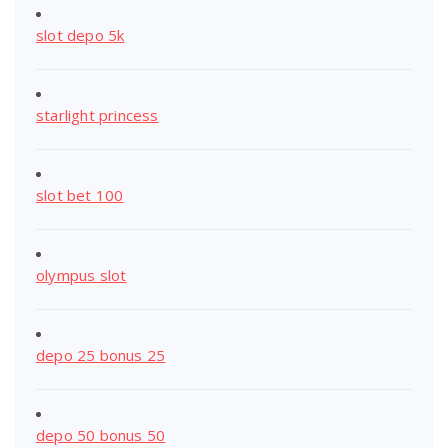
slot depo 5k
starlight princess
slot bet 100
olympus slot
depo 25 bonus 25
depo 50 bonus 50