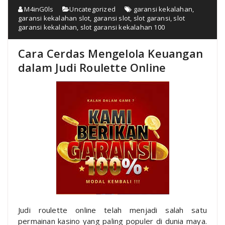
M4inG0ls
Uncategorized
garansi kekalahan
,
garansi kekalahan slot
,
garansi slot
,
slot garansi
,
slot
garansi kekalahan
,
slot garansi kekalahan 100
Cara Cerdas Mengelola Keuangan
dalam Judi Roulette Online
Judi roulette online telah menjadi salah satu
permainan kasino yang paling populer di dunia maya.