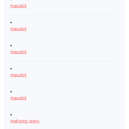
mauslot
mauslot
mauslot
mauslot
mauslot
mahjong ways