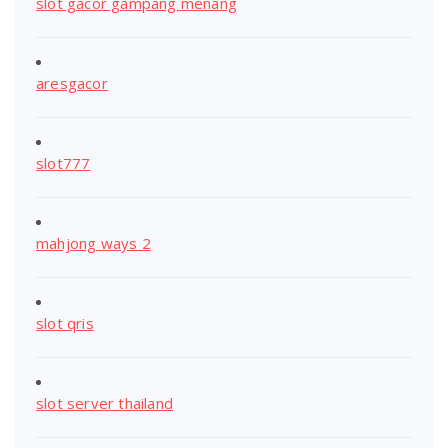
slot gacor gampang menang
aresgacor
slot777
mahjong ways 2
slot qris
slot server thailand