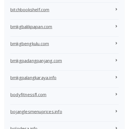
bitchbookshelf.com
bmkgbalikpapan.com
bmkgbengkulu.com
bmkgpadangpanjang.com
bmkgpalangkaraya.info
bodyfitnessfl.com
bojanglesmenuprices.info
bolodesa.info