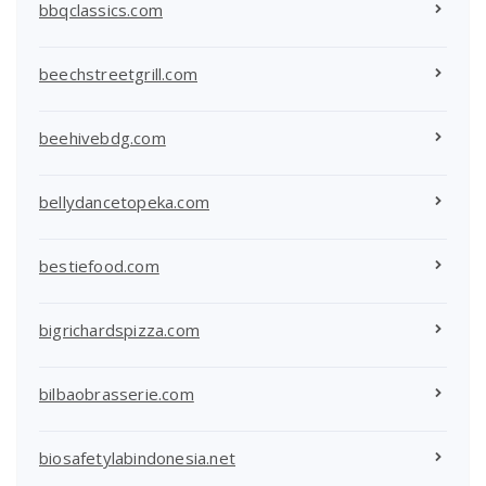
bbqclassics.com
beechstreetgrill.com
beehivebdg.com
bellydancetopeka.com
bestiefood.com
bigrichardspizza.com
bilbaobrasserie.com
biosafetylabindonesia.net