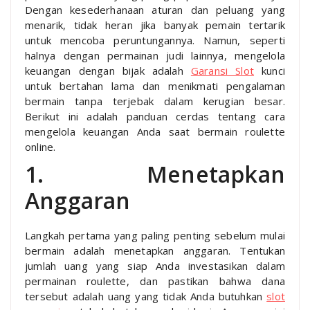
Dengan kesederhanaan aturan dan peluang yang
menarik, tidak heran jika banyak pemain tertarik
untuk mencoba peruntungannya. Namun, seperti
halnya dengan permainan judi lainnya, mengelola
keuangan dengan bijak adalah
Garansi Slot
kunci
untuk bertahan lama dan menikmati pengalaman
bermain tanpa terjebak dalam kerugian besar.
Berikut ini adalah panduan cerdas tentang cara
mengelola keuangan Anda saat bermain roulette
online.
1. Menetapkan
Anggaran
Langkah pertama yang paling penting sebelum mulai
bermain adalah menetapkan anggaran. Tentukan
jumlah uang yang siap Anda investasikan dalam
permainan roulette, dan pastikan bahwa dana
tersebut adalah uang yang tidak Anda butuhkan
slot