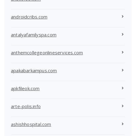
androidcribs.com
antalyafamilyspa.com
anthemcollegeonlineservices.com
apakabarkampus.com
apkfileok.com
arte-polis.info
ashishhospital.com