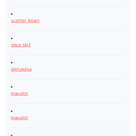
scatter hitam
zeus slot
slot pulsa
mauslot
mauslot