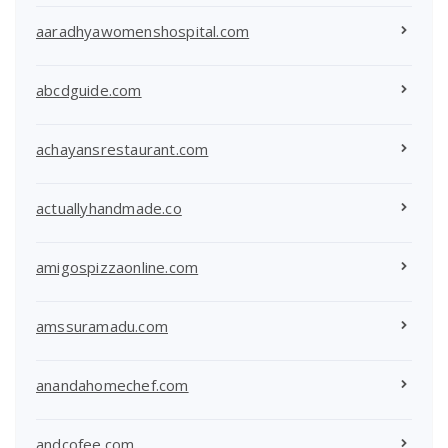
aaradhyawomenshospital.com
abcdguide.com
achayansrestaurant.com
actuallyhandmade.co
amigospizzaonline.com
amssuramadu.com
anandahomechef.com
andcofee.com