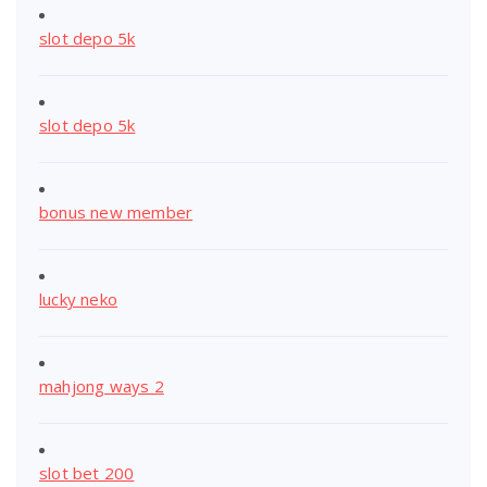
slot depo 5k
slot depo 5k
bonus new member
lucky neko
mahjong ways 2
slot bet 200