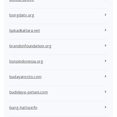
bongdatv.org
bpkadkaltara.net
brandonfoundation.org
bsnpindonesia.org
budayaresto.com
budidaya-petani.com
bung-hatta.info