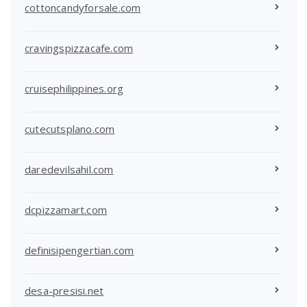
cottoncandyforsale.com
cravingspizzacafe.com
cruisephilippines.org
cutecutsplano.com
daredevilsahil.com
dcpizzamart.com
definisipengertian.com
desa-presisi.net