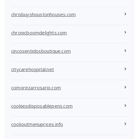
chrisbuyshoustonhouses.com
chronicboomdelights.com
cincosentidosboutique.com
citycarehospital.net
comorezarrosario.com
cookiesdisposablepens.com
cookoutmenuprices.info