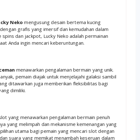
ucky Neko
mengusung desain bertema kucing
l dengan grafis yang imersif dan kemudahan dalam
 spins dan jackpot, Lucky Neko adalah permainan
aat Anda ingin mencari keberuntungan.
ceman
menawarkan pengalaman bermain yang unik.
banyak, pemain diajak untuk menjelajahi galaksi sambil
g ditawarkan juga memberikan fleksibilitas bagi
ng dimiliki.
 slot yang menawarkan pengalaman bermain penuh
nusnya yang melimpah dan mekanisme kemenangan yang
i pilihan utama bagi pemain yang mencari slot dengan
n dan suara yang memikat menambah keseruan dalam