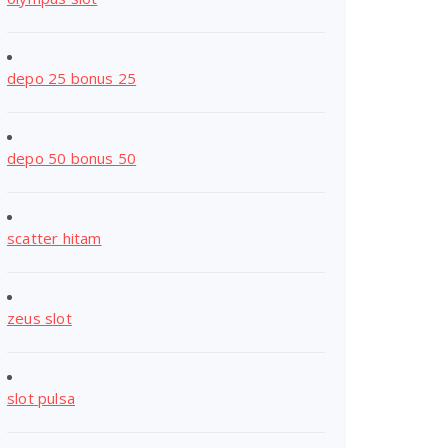
depo 25 bonus 25
depo 50 bonus 50
scatter hitam
zeus slot
slot pulsa