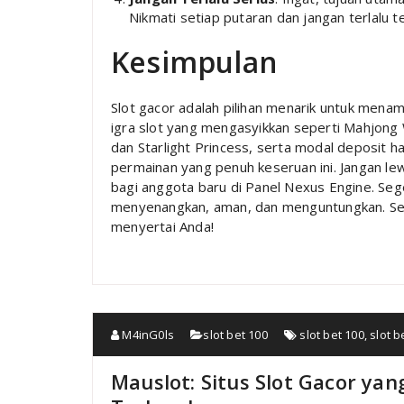
Nikmati setiap putaran dan jangan terlalu 
Kesimpulan
Slot gacor adalah pilihan menarik untuk mena
igra slot yang mengasyikkan seperti Mahjong
dan Starlight Princess, serta modal deposit ha
permainan yang penuh keseruan ini. Jangan l
bagi anggota baru di Panel Nexus Engine. S
menyenangkan, aman, dan menguntungkan. Se
menyertai Anda!
M4inG0ls
slot bet 100
slot bet 100
,
slot b
Mauslot: Situs Slot Gacor y