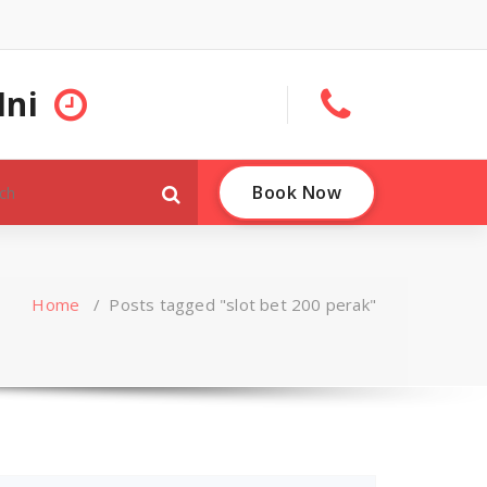
Ini
Book Now
Home
/
Posts tagged "slot bet 200 perak"