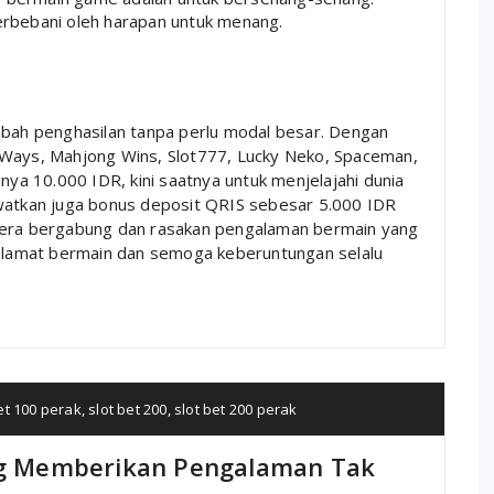
terbebani oleh harapan untuk menang.
mbah penghasilan tanpa perlu modal besar. Dengan
 Ways, Mahjong Wins, Slot777, Lucky Neko, Spaceman,
nya 10.000 IDR, kini saatnya untuk menjelajahi dunia
ewatkan juga bonus deposit QRIS sebesar 5.000 IDR
egera bergabung dan rasakan pengalaman bermain yang
lamat bermain dan semoga keberuntungan selalu
et 100 perak
,
slot bet 200
,
slot bet 200 perak
ang Memberikan Pengalaman Tak