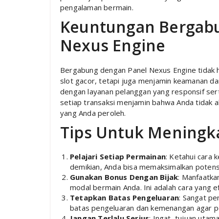
pengalaman bermain.
Keuntungan Bergab
Nexus Engine
Bergabung dengan Panel Nexus Engine tidak 
slot gacor, tetapi juga menjamin keamanan da
dengan layanan pelanggan yang responsif ser
setiap transaksi menjamin bahwa Anda tidak
yang Anda peroleh.
Tips Untuk Meningk
Pelajari Setiap Permainan
: Ketahui cara 
demikian, Anda bisa memaksimalkan poten
Gunakan Bonus Dengan Bijak
: Manfaatk
modal bermain Anda. Ini adalah cara yang 
Tetapkan Batas Pengeluaran
: Sangat pe
batas pengeluaran dan kemenangan agar 
Jangan Terlalu Serius
: Ingat, tujuan uta