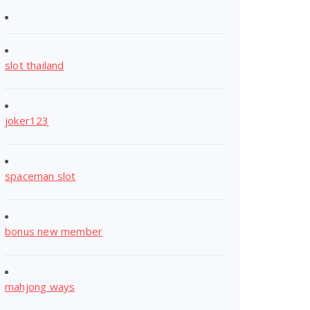
slot thailand
joker123
spaceman slot
bonus new member
mahjong ways