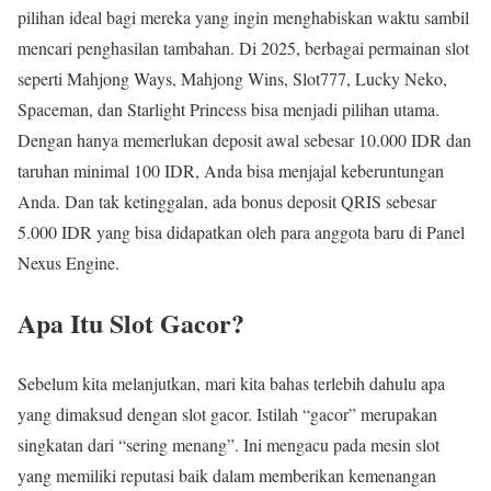
pilihan ideal bagi mereka yang ingin menghabiskan waktu sambil
mencari penghasilan tambahan. Di 2025, berbagai permainan slot
seperti Mahjong Ways, Mahjong Wins, Slot777, Lucky Neko,
Spaceman, dan Starlight Princess bisa menjadi pilihan utama.
Dengan hanya memerlukan deposit awal sebesar 10.000 IDR dan
taruhan minimal 100 IDR, Anda bisa menjajal keberuntungan
Anda. Dan tak ketinggalan, ada bonus deposit QRIS sebesar
5.000 IDR yang bisa didapatkan oleh para anggota baru di Panel
Nexus Engine.
Apa Itu Slot Gacor?
Sebelum kita melanjutkan, mari kita bahas terlebih dahulu apa
yang dimaksud dengan slot gacor. Istilah “gacor” merupakan
singkatan dari “sering menang”. Ini mengacu pada mesin slot
yang memiliki reputasi baik dalam memberikan kemenangan