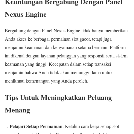
Keuntungan Bergabung Dengan Panel
Nexus Engine
Bergabung dengan Panel Nexus Engine tidak hanya memberikan
Anda akses ke berbagai permainan slot gacor, tetapi juga
menjamin keamanan dan kenyamanan selama bermain. Platform
ini dikenal dengan layanan pelanggan yang responsif serta sistem
keamanan yang tinggi. Kecepatan dalam setiap transaksi
menjamin bahwa Anda tidak akan menunggu lama untuk
menikmati kemenangan yang Anda peroleh.
Tips Untuk Meningkatkan Peluang
Menang
Pelajari Setiap Permainan
: Ketahui cara kerja setiap slot