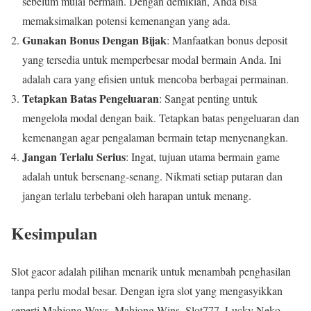
sebelum mulai bermain. Dengan demikian, Anda bisa
memaksimalkan potensi kemenangan yang ada.
Gunakan Bonus Dengan Bijak
: Manfaatkan bonus deposit
yang tersedia untuk memperbesar modal bermain Anda. Ini
adalah cara yang efisien untuk mencoba berbagai permainan.
Tetapkan Batas Pengeluaran
: Sangat penting untuk
mengelola modal dengan baik. Tetapkan batas pengeluaran dan
kemenangan agar pengalaman bermain tetap menyenangkan.
Jangan Terlalu Serius
: Ingat, tujuan utama bermain game
adalah untuk bersenang-senang. Nikmati setiap putaran dan
jangan terlalu terbebani oleh harapan untuk menang.
Kesimpulan
Slot gacor adalah pilihan menarik untuk menambah penghasilan
tanpa perlu modal besar. Dengan igra slot yang mengasyikkan
seperti Mahjong Ways, Mahjong Wins, Slot777, Lucky Neko,