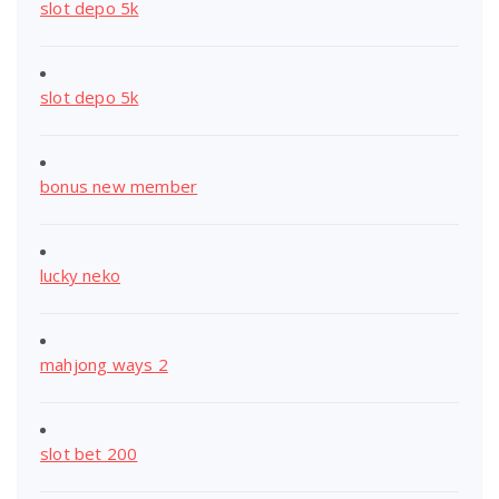
slot depo 5k
slot depo 5k
bonus new member
lucky neko
mahjong ways 2
slot bet 200