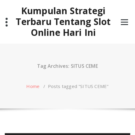
Skip
Kumpulan Strategi
to
content
Terbaru Tentang Slot
Online Hari Ini
Tag Archives: SITUS CEME
Home
/
Posts tagged "SITUS CEME"