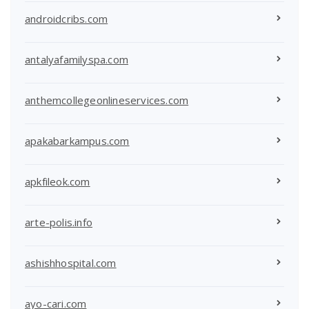
androidcribs.com
antalyafamilyspa.com
anthemcollegeonlineservices.com
apakabarkampus.com
apkfileok.com
arte-polis.info
ashishhospital.com
ayo-cari.com