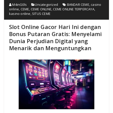
M4inG0ls
Uncategorized
BANDAR CEME
,
casino
online
,
CEME
,
CEME ONLINE
,
CEME ONLINE TERPERCAYA
,
kasino online
,
SITUS CEME
Slot Online Gacor Hari Ini dengan
Bonus Putaran Gratis: Menyelami
Dunia Perjudian Digital yang
Menarik dan Menguntungkan