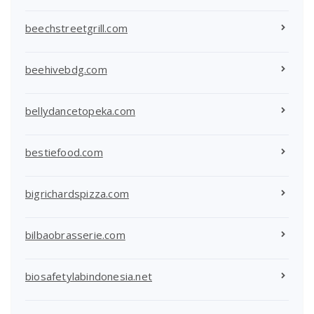
beechstreetgrill.com
beehivebdg.com
bellydancetopeka.com
bestiefood.com
bigrichardspizza.com
bilbaobrasserie.com
biosafetylabindonesia.net