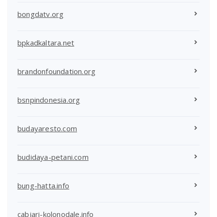
bongdatv.org
bpkadkaltara.net
brandonfoundation.org
bsnpindonesia.org
budayaresto.com
budidaya-petani.com
bung-hatta.info
cabjari-kolonodale.info