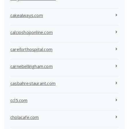
cakealways.com
calcioshoponline.com
careforthospital.com
carnebellingham.com
casbahrestaurant.com
ccl5.com
cholacafe.com