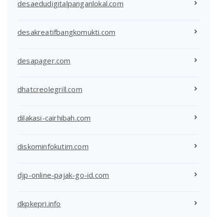
desaedudigitalpanganlokal.com
desakreatifbangkomukti.com
desapager.com
dhatcreolegrill.com
dilakasi-cairhibah.com
diskominfokutim.com
djp-online-pajak-go-id.com
dkpkepri.info