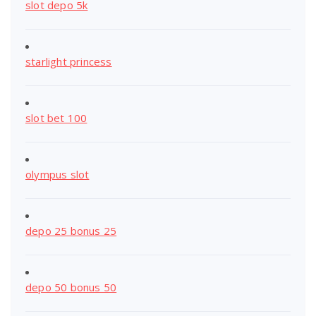
slot depo 5k
starlight princess
slot bet 100
olympus slot
depo 25 bonus 25
depo 50 bonus 50