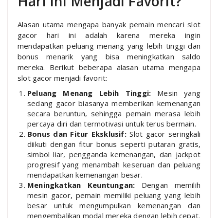
Hari Ini Menjadi Favorit?
Alasan utama mengapa banyak pemain mencari slot
gacor hari ini adalah karena mereka ingin
mendapatkan peluang menang yang lebih tinggi dan
bonus menarik yang bisa meningkatkan saldo
mereka. Berikut beberapa alasan utama mengapa
slot gacor menjadi favorit:
Peluang Menang Lebih Tinggi:
Mesin yang
sedang gacor biasanya memberikan kemenangan
secara beruntun, sehingga pemain merasa lebih
percaya diri dan termotivasi untuk terus bermain.
Bonus dan Fitur Eksklusif:
Slot gacor seringkali
diikuti dengan fitur bonus seperti putaran gratis,
simbol liar, pengganda kemenangan, dan jackpot
progresif yang menambah keseruan dan peluang
mendapatkan kemenangan besar.
Meningkatkan Keuntungan:
Dengan memilih
mesin gacor, pemain memiliki peluang yang lebih
besar untuk mengumpulkan kemenangan dan
mengembalikan modal mereka dengan lebih cepat.