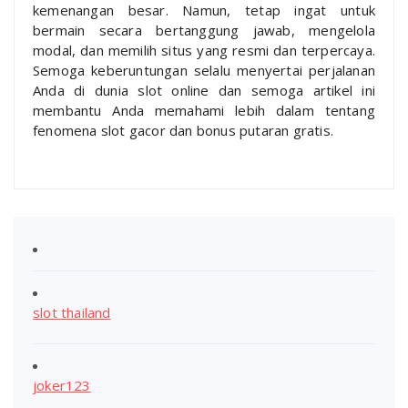
kemenangan besar. Namun, tetap ingat untuk
bermain secara bertanggung jawab, mengelola
modal, dan memilih situs yang resmi dan terpercaya.
Semoga keberuntungan selalu menyertai perjalanan
Anda di dunia slot online dan semoga artikel ini
membantu Anda memahami lebih dalam tentang
fenomena slot gacor dan bonus putaran gratis.
slot thailand
joker123