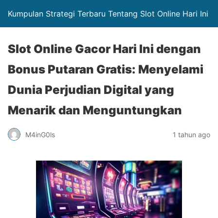
Kumpulan Strategi Terbaru Tentang Slot Online Hari Ini
Slot Online Gacor Hari Ini dengan
Bonus Putaran Gratis: Menyelami
Dunia Perjudian Digital yang
Menarik dan Menguntungkan
M4inG0ls
1 tahun ago