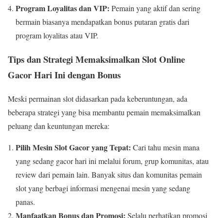
Program Loyalitas dan VIP:
Pemain yang aktif dan sering
bermain biasanya mendapatkan bonus putaran gratis dari
program loyalitas atau VIP.
Tips dan Strategi Memaksimalkan Slot Online
Gacor Hari Ini dengan Bonus
Meski permainan slot didasarkan pada keberuntungan, ada
beberapa strategi yang bisa membantu pemain memaksimalkan
peluang dan keuntungan mereka:
Pilih Mesin Slot Gacor yang Tepat:
Cari tahu mesin mana
yang sedang gacor hari ini melalui forum, grup komunitas, atau
review dari pemain lain. Banyak situs dan komunitas pemain
slot yang berbagi informasi mengenai mesin yang sedang
panas.
Manfaatkan Bonus dan Promosi:
Selalu perhatikan promosi