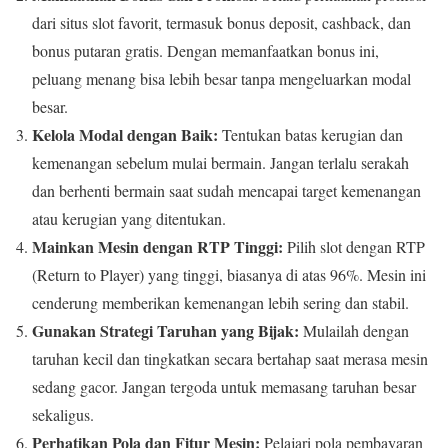
dari situs slot favorit, termasuk bonus deposit, cashback, dan
bonus putaran gratis. Dengan memanfaatkan bonus ini,
peluang menang bisa lebih besar tanpa mengeluarkan modal
besar.
Kelola Modal dengan Baik:
Tentukan batas kerugian dan
kemenangan sebelum mulai bermain. Jangan terlalu serakah
dan berhenti bermain saat sudah mencapai target kemenangan
atau kerugian yang ditentukan.
Mainkan Mesin dengan RTP Tinggi:
Pilih slot dengan RTP
(Return to Player) yang tinggi, biasanya di atas 96%. Mesin ini
cenderung memberikan kemenangan lebih sering dan stabil.
Gunakan Strategi Taruhan yang Bijak:
Mulailah dengan
taruhan kecil dan tingkatkan secara bertahap saat merasa mesin
sedang gacor. Jangan tergoda untuk memasang taruhan besar
sekaligus.
Perhatikan Pola dan Fitur Mesin:
Pelajari pola pembayaran