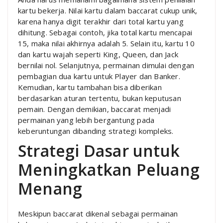
kartu bekerja. Nilai kartu dalam baccarat cukup unik,
karena hanya digit terakhir dari total kartu yang
dihitung. Sebagai contoh, jika total kartu mencapai
15, maka nilai akhirnya adalah 5. Selain itu, kartu 10
dan kartu wajah seperti King, Queen, dan Jack
bernilai nol. Selanjutnya, permainan dimulai dengan
pembagian dua kartu untuk Player dan Banker.
Kemudian, kartu tambahan bisa diberikan
berdasarkan aturan tertentu, bukan keputusan
pemain. Dengan demikian, baccarat menjadi
permainan yang lebih bergantung pada
keberuntungan dibanding strategi kompleks.
Strategi Dasar untuk
Meningkatkan Peluang
Menang
Meskipun baccarat dikenal sebagai permainan