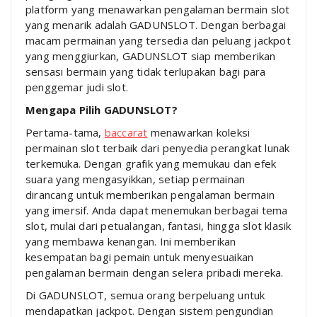
platform yang menawarkan pengalaman bermain slot
yang menarik adalah GADUNSLOT. Dengan berbagai
macam permainan yang tersedia dan peluang jackpot
yang menggiurkan, GADUNSLOT siap memberikan
sensasi bermain yang tidak terlupakan bagi para
penggemar judi slot.
Mengapa Pilih GADUNSLOT?
Pertama-tama,
baccarat
menawarkan koleksi
permainan slot terbaik dari penyedia perangkat lunak
terkemuka. Dengan grafik yang memukau dan efek
suara yang mengasyikkan, setiap permainan
dirancang untuk memberikan pengalaman bermain
yang imersif. Anda dapat menemukan berbagai tema
slot, mulai dari petualangan, fantasi, hingga slot klasik
yang membawa kenangan. Ini memberikan
kesempatan bagi pemain untuk menyesuaikan
pengalaman bermain dengan selera pribadi mereka.
Di GADUNSLOT, semua orang berpeluang untuk
mendapatkan jackpot. Dengan sistem pengundian