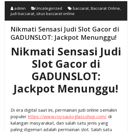
admin
Uncategorized
baccarat
,
Baccarat Online
,
judi baccarat
,
situs baccarat online
Nikmati Sensasi Judi Slot Gacor di
GADUNSLOT: Jackpot Menunggu!
Nikmati Sensasi Judi
Slot Gacor di
GADUNSLOT:
Jackpot Menunggu!
Di era digital saat ini, permainan judi online semakin
populer
https://www.roysautoglassshop.com/
di
kalangan masyarakat, dan salah satu jenis yang
paling digemari adalah permainan slot. Salah satu