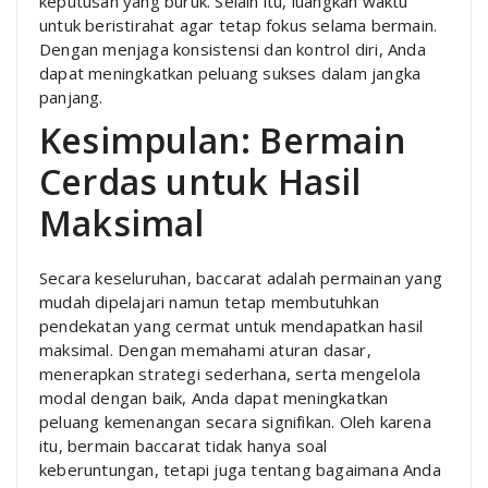
keputusan yang buruk. Selain itu, luangkan waktu
untuk beristirahat agar tetap fokus selama bermain.
Dengan menjaga konsistensi dan kontrol diri, Anda
dapat meningkatkan peluang sukses dalam jangka
panjang.
Kesimpulan: Bermain
Cerdas untuk Hasil
Maksimal
Secara keseluruhan, baccarat adalah permainan yang
mudah dipelajari namun tetap membutuhkan
pendekatan yang cermat untuk mendapatkan hasil
maksimal. Dengan memahami aturan dasar,
menerapkan strategi sederhana, serta mengelola
modal dengan baik, Anda dapat meningkatkan
peluang kemenangan secara signifikan. Oleh karena
itu, bermain baccarat tidak hanya soal
keberuntungan, tetapi juga tentang bagaimana Anda