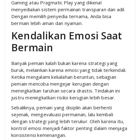
Gaming
atau
Pragmatic Play
yang dikenal
menyediakan sistem permainan transparan dan adil.
Dengan memilih penyedia ternama, Anda bisa
bermain lebih aman dan nyaman.
Kendalikan Emosi Saat
Bermain
Banyak pemain kalah bukan karena strategi yang
buruk, melainkan karena emosi yang tidak terkendali.
Ketika mengalami kekalahan beruntun, sebagian
pemain mencoba mengejar kerugian dengan
meningkatkan taruhan secara drastis. Tindakan ini
justru meningkatkan risiko kerugian lebih besar.
Sebaliknya, pemain yang disiplin akan berhenti
sejenak, mengevaluasi permainan, lalu kembali
dengan strategi yang lebih terukur. Oleh karena itu,
kontrol emosi menjadi faktor penting dalam menjaga
konsistensi kemenangan.