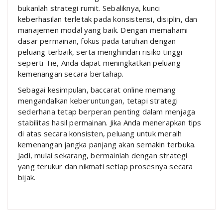
bukanlah strategi rumit. Sebaliknya, kunci
keberhasilan terletak pada konsistensi, disiplin, dan
manajemen modal yang baik. Dengan memahami
dasar permainan, fokus pada taruhan dengan
peluang terbaik, serta menghindari risiko tinggi
seperti Tie, Anda dapat meningkatkan peluang
kemenangan secara bertahap.
Sebagai kesimpulan, baccarat online memang
mengandalkan keberuntungan, tetapi strategi
sederhana tetap berperan penting dalam menjaga
stabilitas hasil permainan. Jika Anda menerapkan tips
di atas secara konsisten, peluang untuk meraih
kemenangan jangka panjang akan semakin terbuka.
Jadi, mulai sekarang, bermainlah dengan strategi
yang terukur dan nikmati setiap prosesnya secara
bijak.