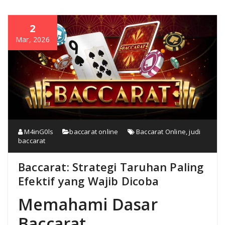
2
Mar, 2026
M4inG0ls
baccarat online
Baccarat Online
,
judi
baccarat
Baccarat: Strategi Taruhan Paling
Efektif yang Wajib Dicoba
Memahami Dasar
Baccarat