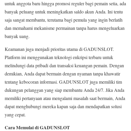
untuk anggota baru hingga promosi reguler bagi pemain setia, ada
banyak peluang untuk meningkatkan saldo akun Anda. Ini tentu
saja sangat membantu, terutama bagi pemula yang ingin berlatih
dan memahami mekanisme permainan tanpa harus mengeluarkan
banyak uang.
Keamanan juga menjadi prioritas utama di GADUNSLOT.
Platform ini menggunakan teknologi enkripsi terbaru untuk
melindungi data pribadi dan transaksi keuangan pemain. Dengan
demikian, Anda dapat bermain dengan nyaman tanpa khawatir
tentang kebocoran informasi. GADUNSLOT juga memiliki tim
dukungan pelanggan yang siap membantu Anda 24/7. Jika Anda
memiliki pertanyaan atau mengalami masalah saat bermain, Anda
dapat menghubungi mereka kapan saja dan mendapatkan solusi
yang cepat.
Cara Memulai di GADUNSLOT