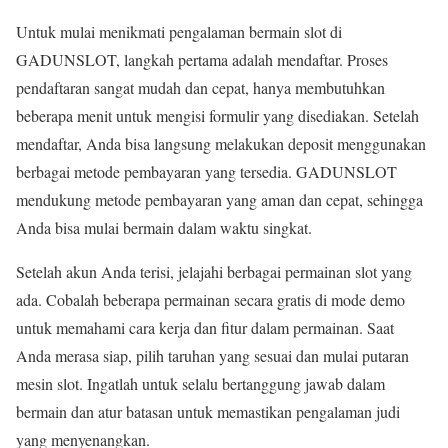
Untuk mulai menikmati pengalaman bermain slot di
GADUNSLOT, langkah pertama adalah mendaftar. Proses
pendaftaran sangat mudah dan cepat, hanya membutuhkan
beberapa menit untuk mengisi formulir yang disediakan. Setelah
mendaftar, Anda bisa langsung melakukan deposit menggunakan
berbagai metode pembayaran yang tersedia. GADUNSLOT
mendukung metode pembayaran yang aman dan cepat, sehingga
Anda bisa mulai bermain dalam waktu singkat.
Setelah akun Anda terisi, jelajahi berbagai permainan slot yang
ada. Cobalah beberapa permainan secara gratis di mode demo
untuk memahami cara kerja dan fitur dalam permainan. Saat
Anda merasa siap, pilih taruhan yang sesuai dan mulai putaran
mesin slot. Ingatlah untuk selalu bertanggung jawab dalam
bermain dan atur batasan untuk memastikan pengalaman judi
yang menyenangkan.