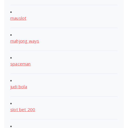
mauslot
mahjong ways
spaceman
judi bola
slot bet 200