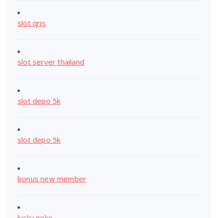
slot qris
slot server thailand
slot depo 5k
slot depo 5k
bonus new member
lucky neko