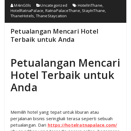
M4inG0ls
Uncategorized
HotelInThane
,
HotelRatnaPalace
,
RatnaPalaceThane
,
StayInThane
,
ThaneHotels
,
ThaneStaycation
Petualangan Mencari Hotel
Terbaik untuk Anda
Petualangan Mencari
Hotel Terbaik untuk
Anda
Memilih hotel yang tepat untuk liburan atau
perjalanan bisnis seringkali terasa seperti sebuah
petualangan. Dari
https://hotelratnapalace.com/