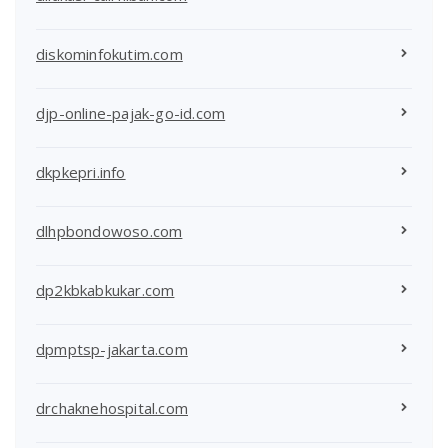
diskominfokutim.com
djp-online-pajak-go-id.com
dkpkepri.info
dlhpbondowoso.com
dp2kbkabkukar.com
dpmptsp-jakarta.com
drchaknehospital.com