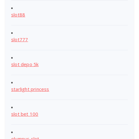
slot88
slot777
slot depo 5k
starlight princess
slot bet 100
olympus slot