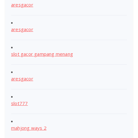
aresgacor
aresgacor
slot gacor gampang menang
aresgacor
slot777
mahjong ways 2