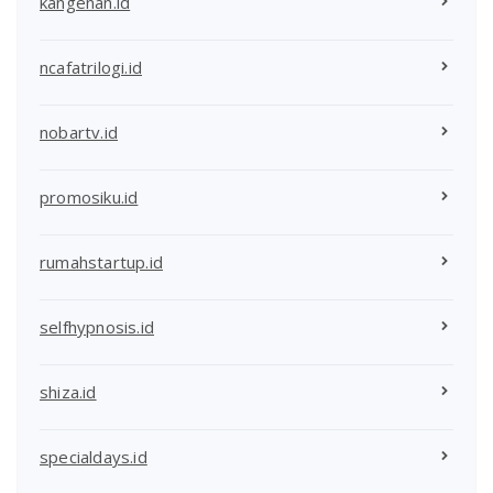
kangenan.id
ncafatrilogi.id
nobartv.id
promosiku.id
rumahstartup.id
selfhypnosis.id
shiza.id
specialdays.id