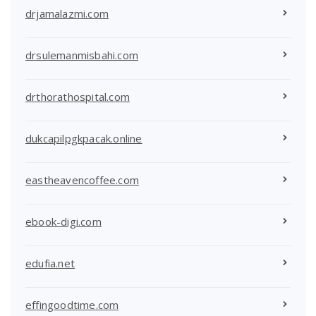
drjamalazmi.com
drsulemanmisbahi.com
drthorathospital.com
dukcapilpgkpacak.online
eastheavencoffee.com
ebook-digi.com
edufia.net
effingoodtime.com