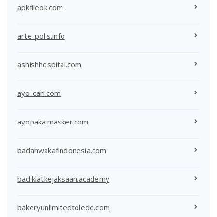
apkfileok.com
arte-polis.info
ashishhospital.com
ayo-cari.com
ayopakaimasker.com
badanwakafindonesia.com
badiklatkejaksaan.academy
bakeryunlimitedtoledo.com