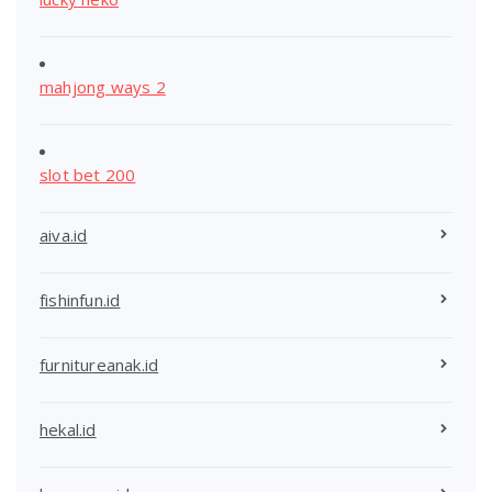
mahjong ways 2
slot bet 200
aiva.id
fishinfun.id
furnitureanak.id
hekal.id