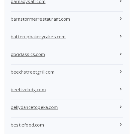
barnabysatl.com
barnstormerrestaurant.com
batterupbakerycakes.com
bbqclassics.com
beechstreetgrill.com
beehivebdg.com
bellydancetopeka.com
bestiefood.com