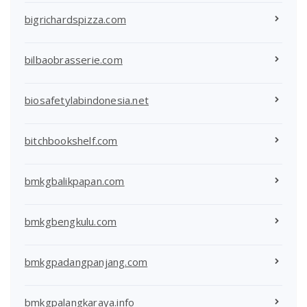
bigrichardspizza.com
bilbaobrasserie.com
biosafetylabindonesia.net
bitchbookshelf.com
bmkgbalikpapan.com
bmkgbengkulu.com
bmkgpadangpanjang.com
bmkgpalangkaraya.info