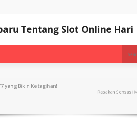
aru Tentang Slot Online Hari 
Search
for:
77 yang Bikin Ketagihan!
Rasakan Sensasi Ma