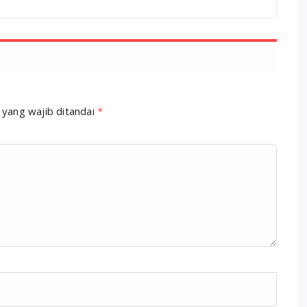
 yang wajib ditandai
*