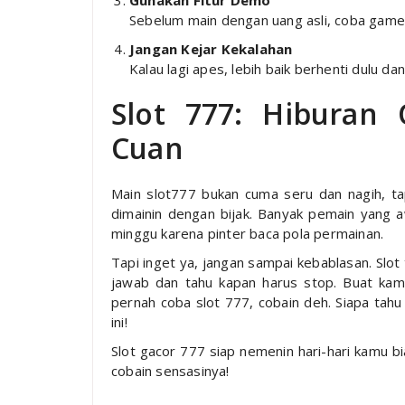
Sebelum main dengan uang asli, coba game
Jangan Kejar Kekalahan
Kalau lagi apes, lebih baik berhenti dulu da
Slot 777: Hiburan 
Cuan
Main slot777 bukan cuma seru dan nagih, ta
dimainin dengan bijak. Banyak pemain yang aw
minggu karena pinter baca pola permainan.
Tapi inget ya, jangan sampai kebablasan. Slot
jawab dan tahu kapan harus stop. Buat kam
pernah coba slot 777, cobain deh. Siapa tahu
ini!
Slot gacor 777 siap nemenin hari-hari kamu b
cobain sensasinya!