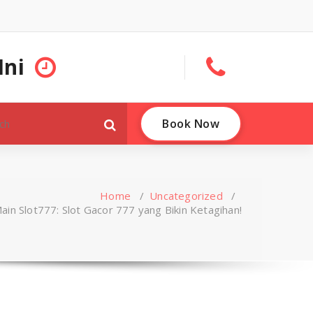
Ini
Book Now
Home
/
Uncategorized
/
in Slot777: Slot Gacor 777 yang Bikin Ketagihan!