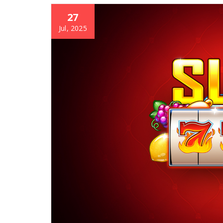
27
Jul, 2025