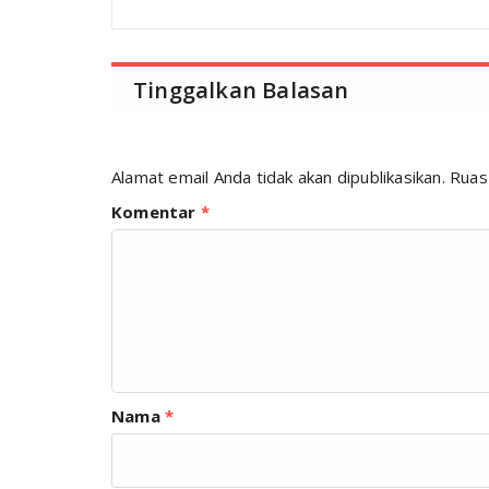
Tinggalkan Balasan
Alamat email Anda tidak akan dipublikasikan.
Ruas
Komentar
*
Nama
*