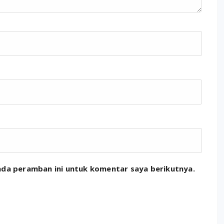
ada peramban ini untuk komentar saya berikutnya.