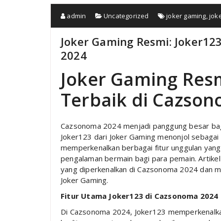
admin
Uncategorized
joker gaming
,
jok
Joker Gaming Resmi: Joker123
2024
Joker Gaming Resm
Terbaik di Cazso
Cazsonoma 2024 menjadi panggung besar bagi 
Joker123 dari Joker Gaming menonjol sebagai 
memperkenalkan berbagai fitur unggulan yan
pengalaman bermain bagi para pemain. Artikel 
yang diperkenalkan di Cazsonoma 2024 dan me
Joker Gaming.
Fitur Utama Joker123 di Cazsonoma 2024
Di Cazsonoma 2024, Joker123 memperkenalkan