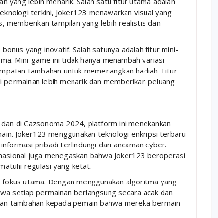
 yang lebih menarik. Salah satu fitur utama adalah
teknologi terkini, Joker123 menawarkan visual yang
is, memberikan tampilan yang lebih realistis dan
 bonus yang inovatif. Salah satunya adalah fitur mini-
ma. Mini-game ini tidak hanya menambah variasi
empatan tambahan untuk memenangkan hadiah. Fitur
si permainan lebih menarik dan memberikan peluang
, dan di Cazsonoma 2024, platform ini menekankan
in. Joker123 menggunakan teknologi enkripsi terbaru
nformasi pribadi terlindungi dari ancaman cyber.
rnasional juga menegaskan bahwa Joker123 beroperasi
atuhi regulasi yang ketat.
di fokus utama. Dengan menggunakan algoritma yang
a setiap permainan berlangsung secara acak dan
aminan tambahan kepada pemain bahwa mereka bermain