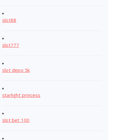
slot88
slot777
slot depo 5k
starlight princess
slot bet 100