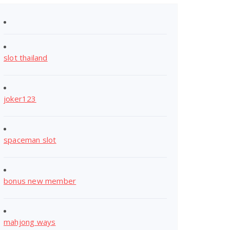
slot thailand
joker123
spaceman slot
bonus new member
mahjong ways