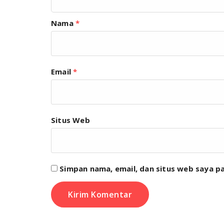
Nama
*
Email
*
Situs Web
Simpan nama, email, dan situs web saya p