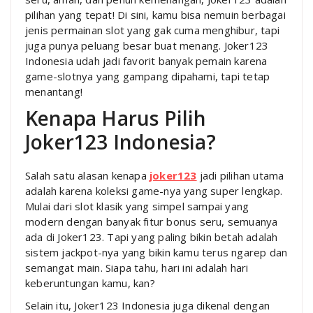
pilihan yang tepat! Di sini, kamu bisa nemuin berbagai
jenis permainan slot yang gak cuma menghibur, tapi
juga punya peluang besar buat menang. Joker123
Indonesia udah jadi favorit banyak pemain karena
game-slotnya yang gampang dipahami, tapi tetap
menantang!
Kenapa Harus Pilih
Joker123 Indonesia?
Salah satu alasan kenapa
joker123
jadi pilihan utama
adalah karena koleksi game-nya yang super lengkap.
Mulai dari slot klasik yang simpel sampai yang
modern dengan banyak fitur bonus seru, semuanya
ada di Joker123. Tapi yang paling bikin betah adalah
sistem jackpot-nya yang bikin kamu terus ngarep dan
semangat main. Siapa tahu, hari ini adalah hari
keberuntungan kamu, kan?
Selain itu, Joker123 Indonesia juga dikenal dengan