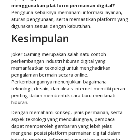
menggunakan platform permainan digital?
Pengguna sebaiknya memahami informasi layanan,
aturan penggunaan, serta memastikan platform yang
digunakan sesuai dengan kebutuhan.
Kesimpulan
Joker Gaming merupakan salah satu contoh
perkembangan industri hiburan digital yang
memanfaatkan teknologi untuk menghadirkan
pengalaman bermain secara online.
Perkembangannya menunjukkan bagaimana
teknologi, desain, dan akses internet memiliki peran
penting dalam membentuk cara baru menikmati
hiburan.
Dengan memahami konsep, jenis permainan, serta
aspek teknologi yang mendukungnya, pembaca
dapat memperoleh gambaran yang lebih jelas
mengenai posisi platform permainan digital dalam
industri modern. Informasi yang cukup membantu