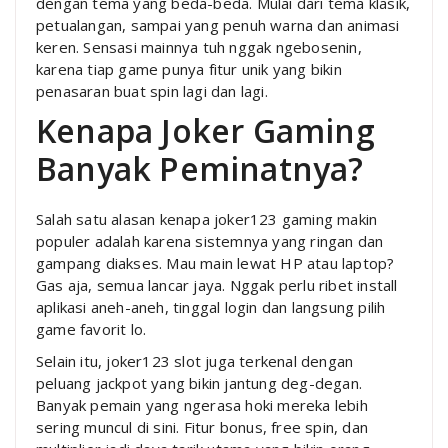
dengan tema yang beda-beda. Mulai dari tema klasik,
petualangan, sampai yang penuh warna dan animasi
keren. Sensasi mainnya tuh nggak ngebosenin,
karena tiap game punya fitur unik yang bikin
penasaran buat spin lagi dan lagi.
Kenapa Joker Gaming
Banyak Peminatnya?
Salah satu alasan kenapa joker123 gaming makin
populer adalah karena sistemnya yang ringan dan
gampang diakses. Mau main lewat HP atau laptop?
Gas aja, semua lancar jaya. Nggak perlu ribet install
aplikasi aneh-aneh, tinggal login dan langsung pilih
game favorit lo.
Selain itu, joker123 slot juga terkenal dengan
peluang jackpot yang bikin jantung deg-degan.
Banyak pemain yang ngerasa hoki mereka lebih
sering muncul di sini. Fitur bonus, free spin, dan