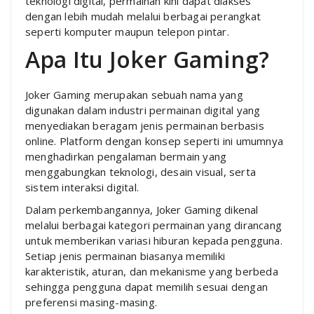
teknologi digital, permainan kini dapat diakses
dengan lebih mudah melalui berbagai perangkat
seperti komputer maupun telepon pintar.
Apa Itu Joker Gaming?
Joker Gaming merupakan sebuah nama yang
digunakan dalam industri permainan digital yang
menyediakan beragam jenis permainan berbasis
online. Platform dengan konsep seperti ini umumnya
menghadirkan pengalaman bermain yang
menggabungkan teknologi, desain visual, serta
sistem interaksi digital.
Dalam perkembangannya, Joker Gaming dikenal
melalui berbagai kategori permainan yang dirancang
untuk memberikan variasi hiburan kepada pengguna.
Setiap jenis permainan biasanya memiliki
karakteristik, aturan, dan mekanisme yang berbeda
sehingga pengguna dapat memilih sesuai dengan
preferensi masing-masing.