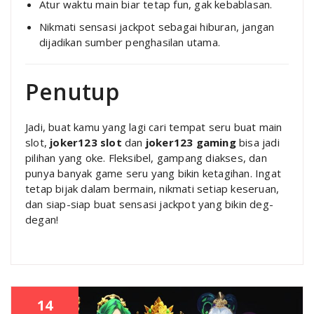
Atur waktu main biar tetap fun, gak kebablasan.
Nikmati sensasi jackpot sebagai hiburan, jangan
dijadikan sumber penghasilan utama.
Penutup
Jadi, buat kamu yang lagi cari tempat seru buat main
slot,
joker123 slot
dan
joker123 gaming
bisa jadi
pilihan yang oke. Fleksibel, gampang diakses, dan
punya banyak game seru yang bikin ketagihan. Ingat
tetap bijak dalam bermain, nikmati setiap keseruan,
dan siap-siap buat sensasi jackpot yang bikin deg-
degan!
14