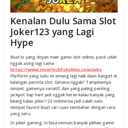
Kenalan Dulu Sama Slot
Joker123 yang Lagi
Hype
Buat lo yang doyan main game slot online, pasti udah
nggak asing lagi sama
https://www.inverlochfishchips.com/jobs
.
Platform yang satu ini emang lagi naik daun banget di
kalangan pecinta slot. Gimana nggak? Tampilannya
simpel, gamenya variatif, dan yang paling penting:
jackpot tiap hari! Jadi nggak heran kalau banyak yang
bilang kalau joker123 indonesia jadi salah satu
tempat favorit buat cari cuan tambahan dengan cara
yang seru.
Di joker gaming, lo bisa nemuin banyak pilihan game