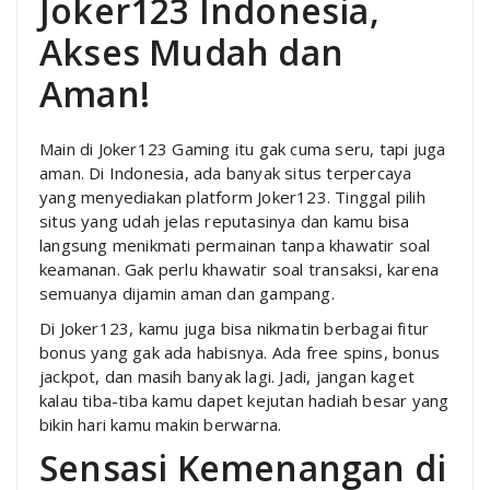
Joker123 Indonesia,
Akses Mudah dan
Aman!
Main di Joker123 Gaming itu gak cuma seru, tapi juga
aman. Di Indonesia, ada banyak situs terpercaya
yang menyediakan platform Joker123. Tinggal pilih
situs yang udah jelas reputasinya dan kamu bisa
langsung menikmati permainan tanpa khawatir soal
keamanan. Gak perlu khawatir soal transaksi, karena
semuanya dijamin aman dan gampang.
Di Joker123, kamu juga bisa nikmatin berbagai fitur
bonus yang gak ada habisnya. Ada free spins, bonus
jackpot, dan masih banyak lagi. Jadi, jangan kaget
kalau tiba-tiba kamu dapet kejutan hadiah besar yang
bikin hari kamu makin berwarna.
Sensasi Kemenangan di