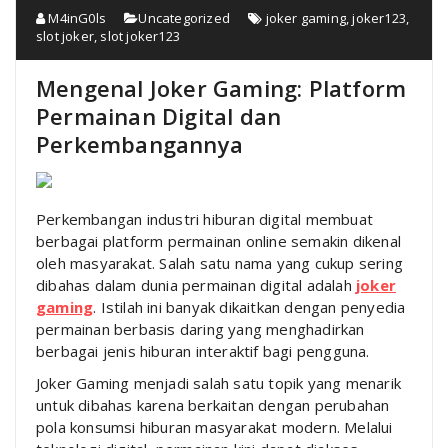
M4inG0ls
Uncategorized
joker gaming
,
joker123
,
slot joker
,
slot joker123
Mengenal Joker Gaming: Platform
Permainan Digital dan
Perkembangannya
Perkembangan industri hiburan digital membuat
berbagai platform permainan online semakin dikenal
oleh masyarakat. Salah satu nama yang cukup sering
dibahas dalam dunia permainan digital adalah
joker
gaming
. Istilah ini banyak dikaitkan dengan penyedia
permainan berbasis daring yang menghadirkan
berbagai jenis hiburan interaktif bagi pengguna.
Joker Gaming menjadi salah satu topik yang menarik
untuk dibahas karena berkaitan dengan perubahan
pola konsumsi hiburan masyarakat modern. Melalui