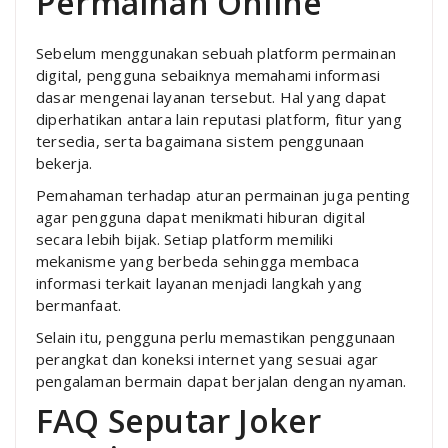
Permainan Online
Sebelum menggunakan sebuah platform permainan
digital, pengguna sebaiknya memahami informasi
dasar mengenai layanan tersebut. Hal yang dapat
diperhatikan antara lain reputasi platform, fitur yang
tersedia, serta bagaimana sistem penggunaan
bekerja.
Pemahaman terhadap aturan permainan juga penting
agar pengguna dapat menikmati hiburan digital
secara lebih bijak. Setiap platform memiliki
mekanisme yang berbeda sehingga membaca
informasi terkait layanan menjadi langkah yang
bermanfaat.
Selain itu, pengguna perlu memastikan penggunaan
perangkat dan koneksi internet yang sesuai agar
pengalaman bermain dapat berjalan dengan nyaman.
FAQ Seputar Joker