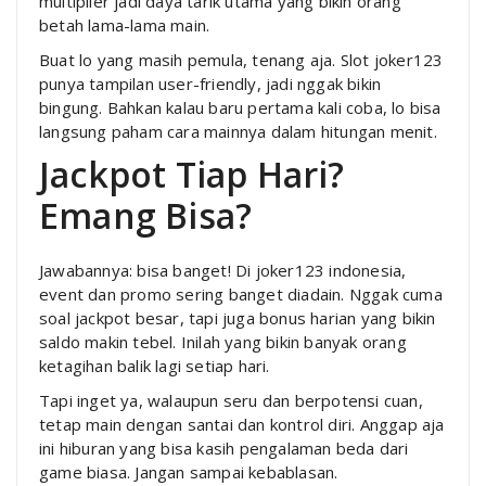
multiplier jadi daya tarik utama yang bikin orang
betah lama-lama main.
Buat lo yang masih pemula, tenang aja. Slot joker123
punya tampilan user-friendly, jadi nggak bikin
bingung. Bahkan kalau baru pertama kali coba, lo bisa
langsung paham cara mainnya dalam hitungan menit.
Jackpot Tiap Hari?
Emang Bisa?
Jawabannya: bisa banget! Di joker123 indonesia,
event dan promo sering banget diadain. Nggak cuma
soal jackpot besar, tapi juga bonus harian yang bikin
saldo makin tebel. Inilah yang bikin banyak orang
ketagihan balik lagi setiap hari.
Tapi inget ya, walaupun seru dan berpotensi cuan,
tetap main dengan santai dan kontrol diri. Anggap aja
ini hiburan yang bisa kasih pengalaman beda dari
game biasa. Jangan sampai kebablasan.