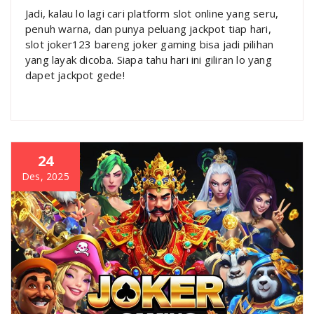
Jadi, kalau lo lagi cari platform slot online yang seru,
penuh warna, dan punya peluang jackpot tiap hari,
slot joker123 bareng joker gaming bisa jadi pilihan
yang layak dicoba. Siapa tahu hari ini giliran lo yang
dapet jackpot gede!
24
Des, 2025