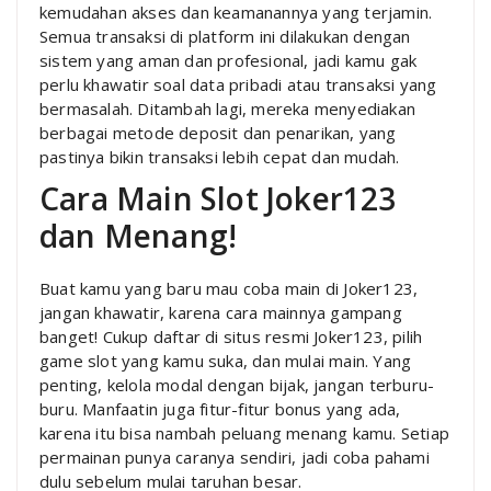
kemudahan akses dan keamanannya yang terjamin.
Semua transaksi di platform ini dilakukan dengan
sistem yang aman dan profesional, jadi kamu gak
perlu khawatir soal data pribadi atau transaksi yang
bermasalah. Ditambah lagi, mereka menyediakan
berbagai metode deposit dan penarikan, yang
pastinya bikin transaksi lebih cepat dan mudah.
Cara Main Slot Joker123
dan Menang!
Buat kamu yang baru mau coba main di Joker123,
jangan khawatir, karena cara mainnya gampang
banget! Cukup daftar di situs resmi Joker123, pilih
game slot yang kamu suka, dan mulai main. Yang
penting, kelola modal dengan bijak, jangan terburu-
buru. Manfaatin juga fitur-fitur bonus yang ada,
karena itu bisa nambah peluang menang kamu. Setiap
permainan punya caranya sendiri, jadi coba pahami
dulu sebelum mulai taruhan besar.