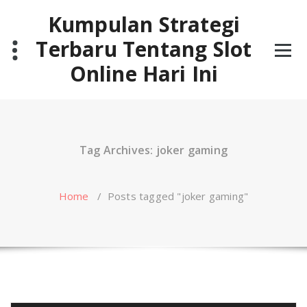
Skip
Kumpulan Strategi
to
content
Terbaru Tentang Slot
Online Hari Ini
Tag Archives: joker gaming
Home
/
Posts tagged "joker gaming"