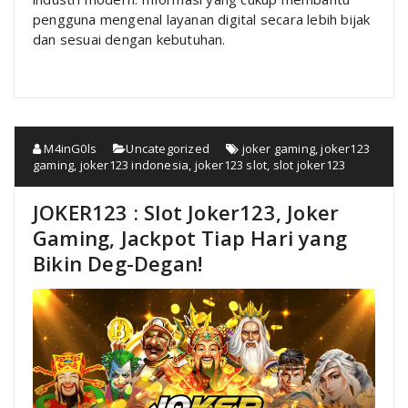
pengguna mengenal layanan digital secara lebih bijak
dan sesuai dengan kebutuhan.
M4inG0ls
Uncategorized
joker gaming
,
joker123
gaming
,
joker123 indonesia
,
joker123 slot
,
slot joker123
JOKER123 : Slot Joker123, Joker
Gaming, Jackpot Tiap Hari yang
Bikin Deg-Degan!