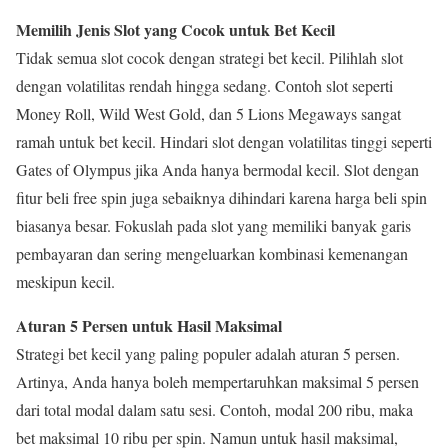
Memilih Jenis Slot yang Cocok untuk Bet Kecil
Tidak semua slot cocok dengan strategi bet kecil. Pilihlah slot
dengan volatilitas rendah hingga sedang. Contoh slot seperti
Money Roll, Wild West Gold, dan 5 Lions Megaways sangat
ramah untuk bet kecil. Hindari slot dengan volatilitas tinggi seperti
Gates of Olympus jika Anda hanya bermodal kecil. Slot dengan
fitur beli free spin juga sebaiknya dihindari karena harga beli spin
biasanya besar. Fokuslah pada slot yang memiliki banyak garis
pembayaran dan sering mengeluarkan kombinasi kemenangan
meskipun kecil.
Aturan 5 Persen untuk Hasil Maksimal
Strategi bet kecil yang paling populer adalah aturan 5 persen.
Artinya, Anda hanya boleh mempertaruhkan maksimal 5 persen
dari total modal dalam satu sesi. Contoh, modal 200 ribu, maka
bet maksimal 10 ribu per spin. Namun untuk hasil maksimal,