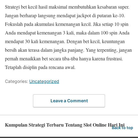
Strategi bet kecil hasil maksimal membutuhkan kesabaran super.
Jangan berharap langsung mendapat jackpot di putaran ke-10.
Fokuslah pada akumulasi kemenangan kecil. Jika setiap 10 spin
Anda mendapat kemenangan 3 kali, maka dalam 100 spin Anda
mendapat 30 kali kemenangan. Dengan bet kecil, keuntungan
bersih akan terasa dalam jangka panjang. Yang terpenting, jangan
pernah menaikkan bet secara tiba-tiba hanya karena frustrasi.
Tetaplah disiplin pada rencana awal.
Categories:
Uncategorized
Leave a Comment
Kumpulan Strategi Terbaru Tentang Slot Online Hari Ini
Back to top