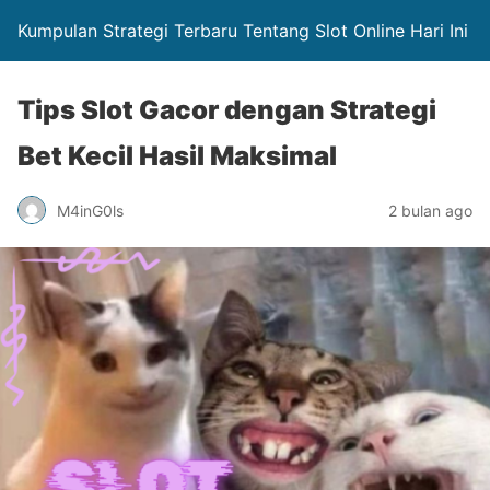
Kumpulan Strategi Terbaru Tentang Slot Online Hari Ini
Tips Slot Gacor dengan Strategi
Bet Kecil Hasil Maksimal
M4inG0ls
2 bulan ago