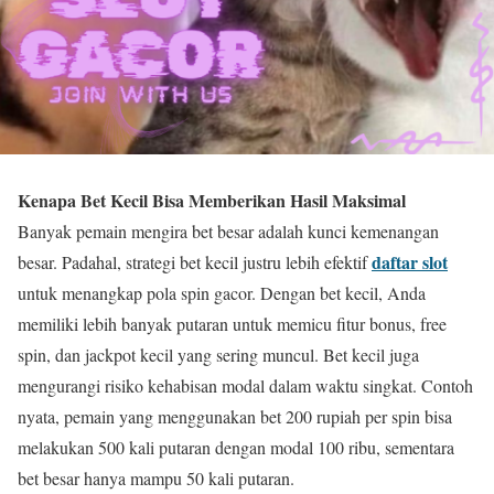
Kenapa Bet Kecil Bisa Memberikan Hasil Maksimal
Banyak pemain mengira bet besar adalah kunci kemenangan
daftar slot
besar. Padahal, strategi bet kecil justru lebih efektif
untuk menangkap pola spin gacor. Dengan bet kecil, Anda
memiliki lebih banyak putaran untuk memicu fitur bonus, free
spin, dan jackpot kecil yang sering muncul. Bet kecil juga
mengurangi risiko kehabisan modal dalam waktu singkat. Contoh
nyata, pemain yang menggunakan bet 200 rupiah per spin bisa
melakukan 500 kali putaran dengan modal 100 ribu, sementara
bet besar hanya mampu 50 kali putaran.