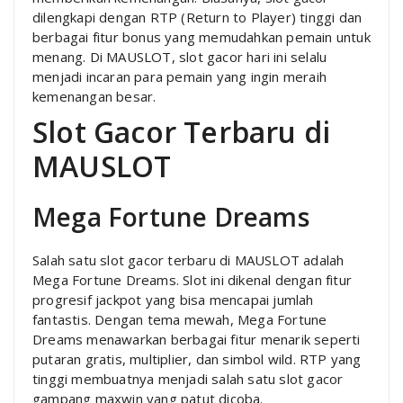
dilengkapi dengan RTP (Return to Player) tinggi dan
berbagai fitur bonus yang memudahkan pemain untuk
menang. Di MAUSLOT, slot gacor hari ini selalu
menjadi incaran para pemain yang ingin meraih
kemenangan besar.
Slot Gacor Terbaru di
MAUSLOT
Mega Fortune Dreams
Salah satu slot gacor terbaru di MAUSLOT adalah
Mega Fortune Dreams. Slot ini dikenal dengan fitur
progresif jackpot yang bisa mencapai jumlah
fantastis. Dengan tema mewah, Mega Fortune
Dreams menawarkan berbagai fitur menarik seperti
putaran gratis, multiplier, dan simbol wild. RTP yang
tinggi membuatnya menjadi salah satu slot gacor
gampang maxwin yang patut dicoba.