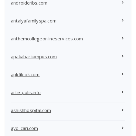
androidcribs.com
antalyafamilyspa.com
anthemcollegeonlineservices.com
apakabarkampus.com
apkfileok.com
arte-polis.info
ashishhospital.com
ayo-cari.com