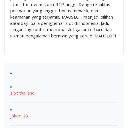
fitur-fitur menarik dan RTP tinggi. Dengan kualitas
permainan yang unggul, bonus menarik, dan
keamanan yang terjamin, MAUSLOT menjadi pilihan
ideal bagi para penggemar slot di Indonesia. Jadi,
jangan ragu untuk mencoba slot gacor terbaru dan
nikmati pengalaman bermain yang seru di MAUSLOT!
slot thailand
joker123