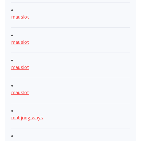
mauslot
mauslot
mauslot
mauslot
mahjong ways