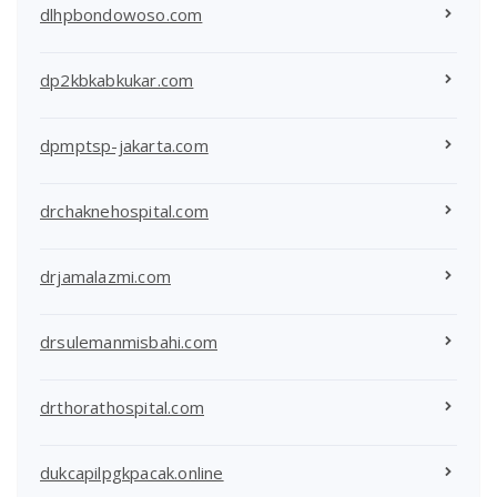
dlhpbondowoso.com
dp2kbkabkukar.com
dpmptsp-jakarta.com
drchaknehospital.com
drjamalazmi.com
drsulemanmisbahi.com
drthorathospital.com
dukcapilpgkpacak.online