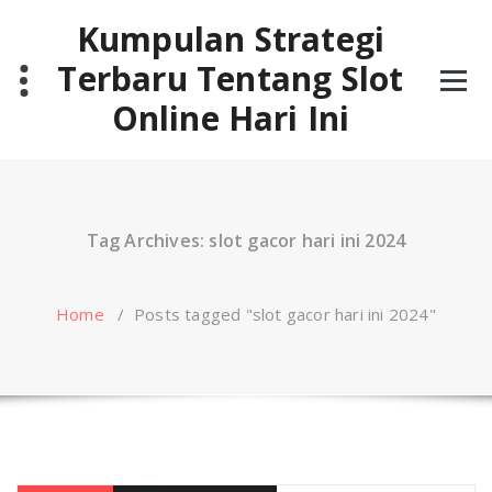
Skip
Kumpulan Strategi
to
content
Terbaru Tentang Slot
Online Hari Ini
Tag Archives: slot gacor hari ini 2024
Home
/
Posts tagged "slot gacor hari ini 2024"