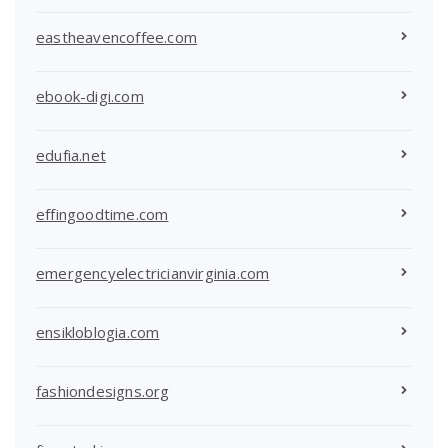
eastheavencoffee.com
ebook-digi.com
edufia.net
effingoodtime.com
emergencyelectricianvirginia.com
ensikloblogia.com
fashiondesigns.org