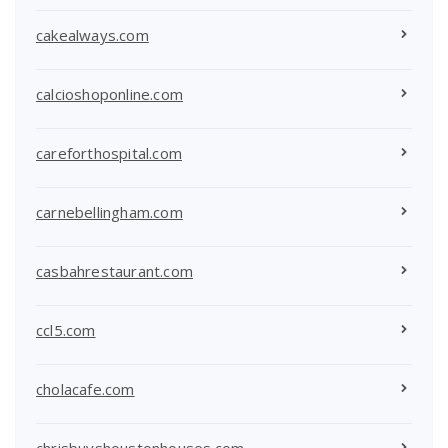
cakealways.com
calcioshoponline.com
careforthospital.com
carnebellingham.com
casbahrestaurant.com
ccl5.com
cholacafe.com
chrisbuyshoustonhouses.com