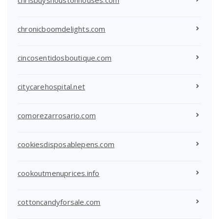
chronicboomdelights.com
cincosentidosboutique.com
citycarehospital.net
comorezarrosario.com
cookiesdisposablepens.com
cookoutmenuprices.info
cottoncandyforsale.com