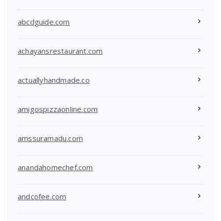
abcdguide.com
achayansrestaurant.com
actuallyhandmade.co
amigospizzaonline.com
amssuramadu.com
anandahomechef.com
andcofee.com