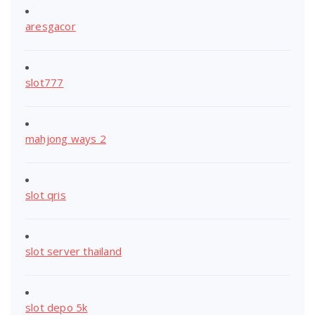
aresgacor
slot777
mahjong ways 2
slot qris
slot server thailand
slot depo 5k