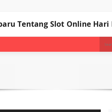
aru Tentang Slot Online Hari 
Search
for: