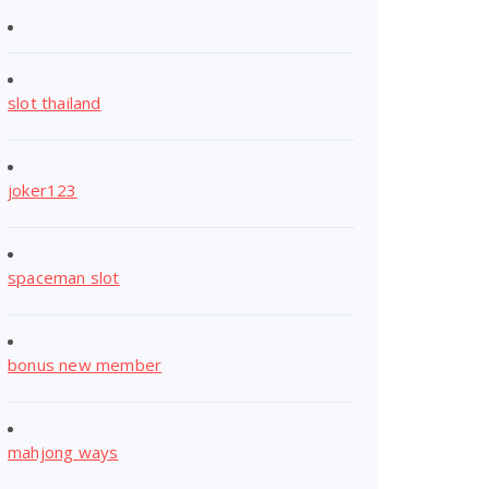
slot thailand
joker123
spaceman slot
bonus new member
mahjong ways