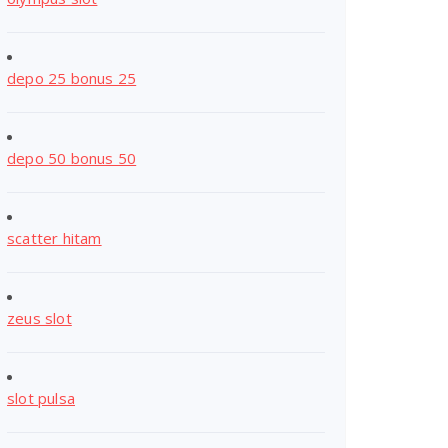
depo 25 bonus 25
depo 50 bonus 50
scatter hitam
zeus slot
slot pulsa