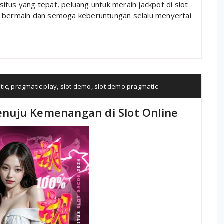
itus yang tepat, peluang untuk meraih jackpot di slot
t bermain dan semoga keberuntungan selalu menyertai
tic
,
pragmatic play
,
slot demo
,
slot demo pragmatic
nuju Kemenangan di Slot Online