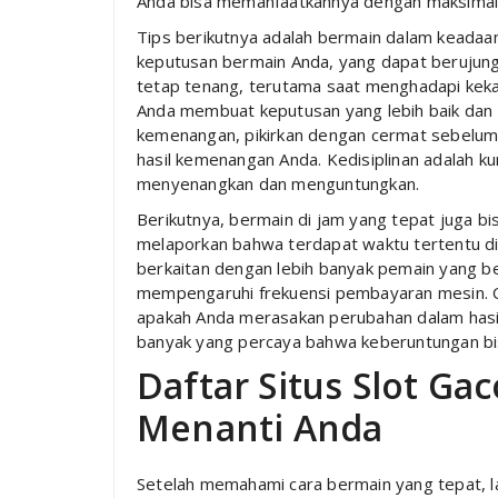
Anda bisa memanfaatkannya dengan maksimal
Tips berikutnya adalah bermain dalam keada
keputusan bermain Anda, yang dapat berujung 
tetap tenang, terutama saat menghadapi keka
Anda membuat keputusan yang lebih baik dan l
kemenangan, pikirkan dengan cermat sebelum
hasil kemenangan Anda. Kedisiplinan adalah k
menyenangkan dan menguntungkan.
Berikutnya, bermain di jam yang tepat juga b
melaporkan bahwa terdapat waktu tertentu di 
berkaitan dengan lebih banyak pemain yang b
mempengaruhi frekuensi pembayaran mesin. C
apakah Anda merasakan perubahan dalam hasil 
banyak yang percaya bahwa keberuntungan bis
Daftar Situs Slot Gac
Menanti Anda
Setelah memahami cara bermain yang tepat, l