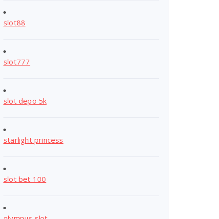
slot88
slot777
slot depo 5k
starlight princess
slot bet 100
olympus slot