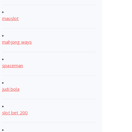
mauslot
mahjong ways
spaceman
judi bola
slot bet 200