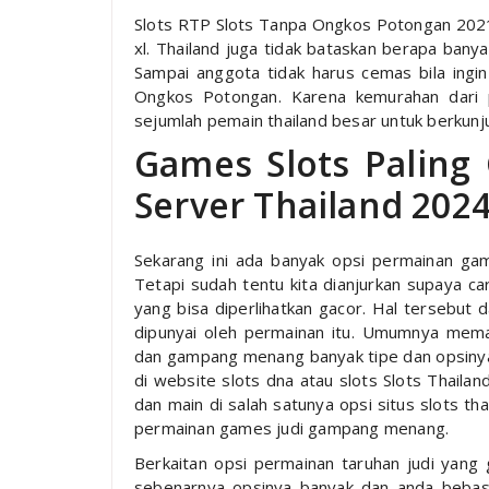
Slots RTP Slots Tanpa Ongkos Potongan 2021 T
xl. Thailand juga tidak bataskan berapa bany
Sampai anggota tidak harus cemas bila ingi
Ongkos Potongan. Karena kemurahan dari 
sejumlah pemain thailand besar untuk berkunjun
Games Slots Paling 
Server Thailand 202
Sekarang ini ada banyak opsi permainan gam
Tetapi sudah tentu kita dianjurkan supaya ca
yang bisa diperlihatkan gacor. Hal tersebut 
dipunyai oleh permainan itu. Umumnya memang
dan gampang menang banyak tipe dan opsinya
di website slots dna atau slots Slots Thaila
dan main di salah satunya opsi situs slots th
permainan games judi gampang menang.
Berkaitan opsi permainan taruhan judi yang
sebenarnya opsinya banyak dan anda bebas