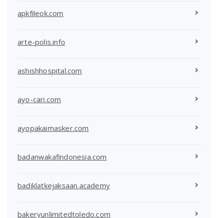
apkfileok.com
arte-polis.info
ashishhospital.com
ayo-cari.com
ayopakaimasker.com
badanwakafindonesia.com
badiklatkejaksaan.academy
bakeryunlimitedtoledo.com