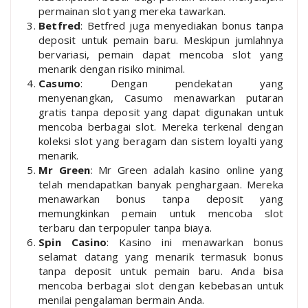
permainan slot yang mereka tawarkan.
Betfred
: Betfred juga menyediakan bonus tanpa
deposit untuk pemain baru. Meskipun jumlahnya
bervariasi, pemain dapat mencoba slot yang
menarik dengan risiko minimal.
Casumo
: Dengan pendekatan yang
menyenangkan, Casumo menawarkan putaran
gratis tanpa deposit yang dapat digunakan untuk
mencoba berbagai slot. Mereka terkenal dengan
koleksi slot yang beragam dan sistem loyalti yang
menarik.
Mr Green
: Mr Green adalah kasino online yang
telah mendapatkan banyak penghargaan. Mereka
menawarkan bonus tanpa deposit yang
memungkinkan pemain untuk mencoba slot
terbaru dan terpopuler tanpa biaya.
Spin Casino
: Kasino ini menawarkan bonus
selamat datang yang menarik termasuk bonus
tanpa deposit untuk pemain baru. Anda bisa
mencoba berbagai slot dengan kebebasan untuk
menilai pengalaman bermain Anda.