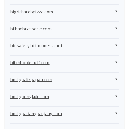
bigrichardspizza.com
bilbaobrasserie.com
biosafetylabindonesia.net
bitchbookshelf.com
bmkgbalikpapan.com
bmkgbengkulu.com
bmkgpadangpanjang.com