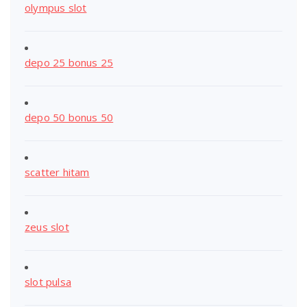
olympus slot
depo 25 bonus 25
depo 50 bonus 50
scatter hitam
zeus slot
slot pulsa