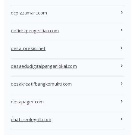
dcpizzamart.com
definisipengertian.com
desa-presisi.net
desaedudigitalpanganlokal.com
desakreatifbangkomukti.com
desapager.com
dhatcreolegrill.com