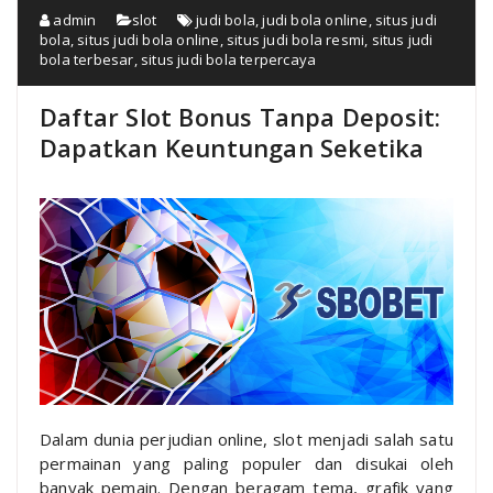
admin
slot
judi bola
,
judi bola online
,
situs judi
bola
,
situs judi bola online
,
situs judi bola resmi
,
situs judi
bola terbesar
,
situs judi bola terpercaya
Daftar Slot Bonus Tanpa Deposit:
Dapatkan Keuntungan Seketika
Dalam dunia perjudian online, slot menjadi salah satu
permainan yang paling populer dan disukai oleh
banyak pemain. Dengan beragam tema, grafik yang