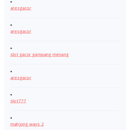
aresgacor
aresgacor
slot gacor gampang menang
aresgacor
slot777
mahjong ways 2