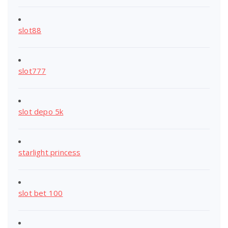
slot88
slot777
slot depo 5k
starlight princess
slot bet 100