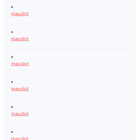
mauslot
mauslot
mauslot
mauslot
mauslot
mauslot