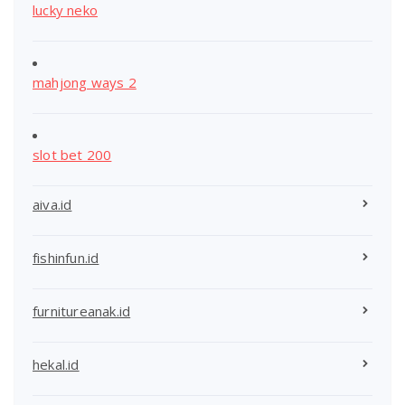
lucky neko
mahjong ways 2
slot bet 200
aiva.id
fishinfun.id
furnitureanak.id
hekal.id