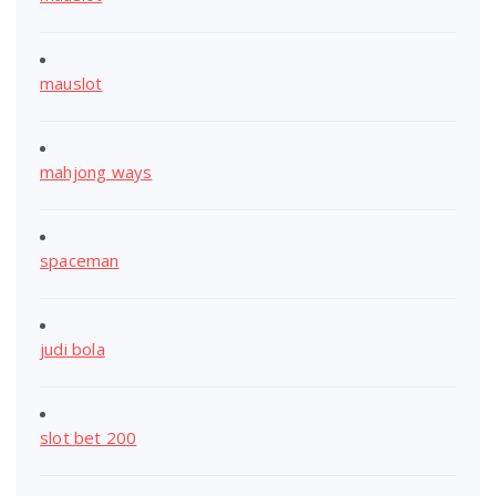
mauslot
mahjong ways
spaceman
judi bola
slot bet 200