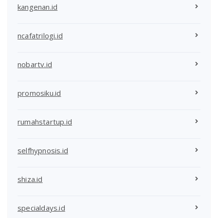
kangenan.id
ncafatrilogi.id
nobartv.id
promosiku.id
rumahstartup.id
selfhypnosis.id
shiza.id
specialdays.id