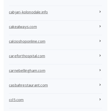
cabjari-kolonodale.info
cakealways.com
calcioshoponline.com
careforthospital.com
carnebellingham.com
casbahrestaurant.com
ccl5.com