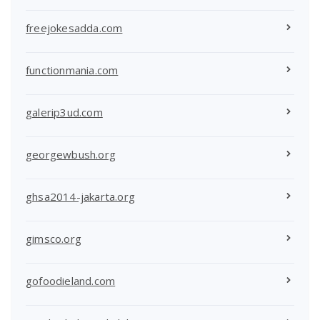
freejokesadda.com
functionmania.com
galerip3ud.com
georgewbush.org
ghsa2014-jakarta.org
gimsco.org
gofoodieland.com