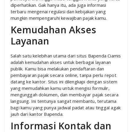
diperhatikan. Gak hanya itu, ada juga informasi
terbaru mengenai regulasi dan kebijakan yang
mungkin mempengaruhi kewajiban pajak kamu.
Kemudahan Akses
Layanan
Salah satu kelebihan utama dari situs Bapenda Ciamis
adalah kemudahan akses untuk berbagai layanan
publik. Kamu bisa melakukan pendaftaran dan
pembayaran pajak secara online, tanpa perlu repot
datang ke kantor. Situs ini dilengkapi dengan sistem
yang memudahkan kamu untuk mengisi formulir,
mengunggah dokumen, dan membayar pajak secara
langsung. Ini tentunya sangat membantu, terutama
bagi kamu yang punya jadwal padat atau tinggal agak
jauh dari kantor Bapenda.
Informasi Kontak dan