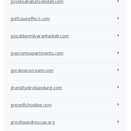
gojeksahabatsekolah.com
golfcaseeffect.com
gooddaymilyaranhadiah.com
gopromoapartments.com
gordosicecream.com
grandtjokrobandung.com
greenfishonline.com
greyhoundrescue.org