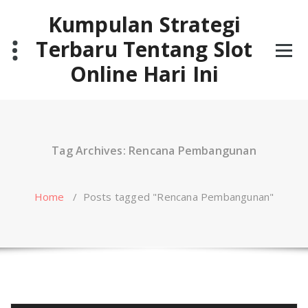
Skip
Kumpulan Strategi
to
content
Terbaru Tentang Slot
Online Hari Ini
Tag Archives: Rencana Pembangunan
Home
/
Posts tagged "Rencana Pembangunan"