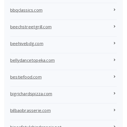
bbqclassics.com
beechstreetgrill.com
beehivebdg.com
bellydancetopeka.com
bestiefood.com
bigrichardspizza.com
bilbaobrasserie.com
biosafetylabindonesia.net