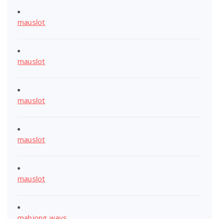
mauslot
mauslot
mauslot
mauslot
mauslot
mahjong ways