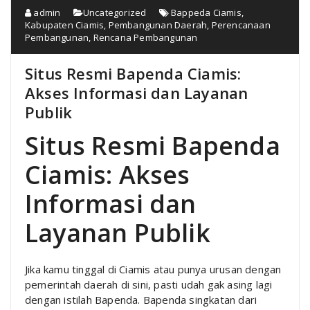
admin
Uncategorized
Bappeda Ciamis
,
Kabupaten Ciamis
,
Pembangunan Daerah
,
Perencanaan
Pembangunan
,
Rencana Pembangunan
Situs Resmi Bapenda Ciamis:
Akses Informasi dan Layanan
Publik
Situs Resmi Bapenda
Ciamis: Akses
Informasi dan
Layanan Publik
Jika kamu tinggal di Ciamis atau punya urusan dengan
pemerintah daerah di sini, pasti udah gak asing lagi
dengan istilah Bapenda. Bapenda singkatan dari