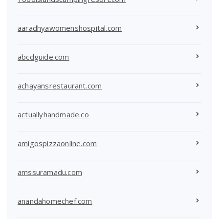
aaradhyawomenshospital.com
abcdguide.com
achayansrestaurant.com
actuallyhandmade.co
amigospizzaonline.com
amssuramadu.com
anandahomechef.com