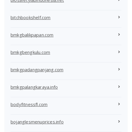
bitchbookshelf.com
bmkgbalikpapan.com
bmkgbengkulu.com
bmkgpadangpanjang.com
bmkgpalangkaraya.info
bodyfitnessfl.com
bojanglesmenuprices.info