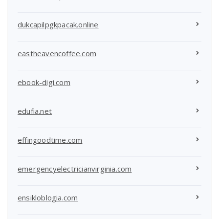
dukcapilpgkpacak.online
eastheavencoffee.com
ebook-digi.com
edufia.net
effingoodtime.com
emergencyelectricianvirginia.com
ensikloblogia.com