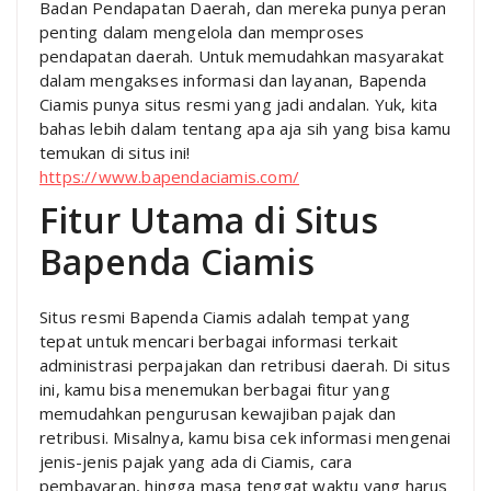
Badan Pendapatan Daerah, dan mereka punya peran
penting dalam mengelola dan memproses
pendapatan daerah. Untuk memudahkan masyarakat
dalam mengakses informasi dan layanan, Bapenda
Ciamis punya situs resmi yang jadi andalan. Yuk, kita
bahas lebih dalam tentang apa aja sih yang bisa kamu
temukan di situs ini!
https://www.bapendaciamis.com/
Fitur Utama di Situs
Bapenda Ciamis
Situs resmi Bapenda Ciamis adalah tempat yang
tepat untuk mencari berbagai informasi terkait
administrasi perpajakan dan retribusi daerah. Di situs
ini, kamu bisa menemukan berbagai fitur yang
memudahkan pengurusan kewajiban pajak dan
retribusi. Misalnya, kamu bisa cek informasi mengenai
jenis-jenis pajak yang ada di Ciamis, cara
pembayaran, hingga masa tenggat waktu yang harus