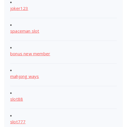
joker123
spaceman slot
bonus new member
mahjong ways
slot88
slot777