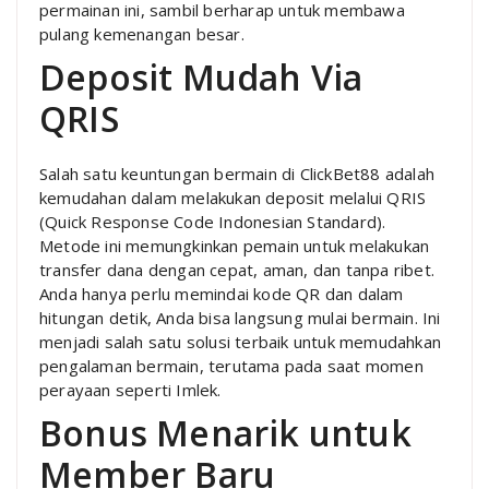
permainan ini, sambil berharap untuk membawa
pulang kemenangan besar.
Deposit Mudah Via
QRIS
Salah satu keuntungan bermain di ClickBet88 adalah
kemudahan dalam melakukan deposit melalui QRIS
(Quick Response Code Indonesian Standard).
Metode ini memungkinkan pemain untuk melakukan
transfer dana dengan cepat, aman, dan tanpa ribet.
Anda hanya perlu memindai kode QR dan dalam
hitungan detik, Anda bisa langsung mulai bermain. Ini
menjadi salah satu solusi terbaik untuk memudahkan
pengalaman bermain, terutama pada saat momen
perayaan seperti Imlek.
Bonus Menarik untuk
Member Baru