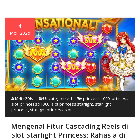
4
Mei, 2025
M4inG0ls
Uncategorized
princess 1000
,
princess
slot
,
princess x1000
,
slot princess starlight
,
starlight
princess
,
starlight princess slot
Mengenal Fitur Cascading Reels di
Slot Starlight Princess: Rahasia di