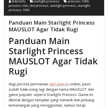
M4inG0ls
starlight princess
princess 1000
,
princess slot
,
slot princess
,
starlight princess
,
starlight
princess 1000
Panduan Main Starlight Princess
MAUSLOT Agar Tidak Rugi
Panduan Main
Starlight Princess
MAUSLOT Agar Tidak
Rugi
Bagi pecinta permainan
slot princes
online, pasti
sudah tidak asing lagi dengan nama MAUSLOT dan
game populer seperti Starlight Princess. Game ini
dikenal dengan tampilan yang menarik dan peluang
kemenangan yang menggiurkan, namun tetap