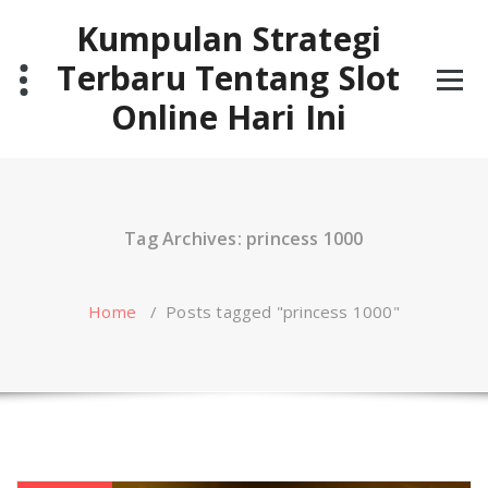
Skip
Kumpulan Strategi
to
content
Terbaru Tentang Slot
Online Hari Ini
Tag Archives: princess 1000
Home
/
Posts tagged "princess 1000"