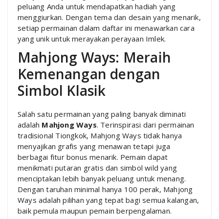
peluang Anda untuk mendapatkan hadiah yang
menggiurkan. Dengan tema dan desain yang menarik,
setiap permainan dalam daftar ini menawarkan cara
yang unik untuk merayakan perayaan Imlek.
Mahjong Ways: Meraih
Kemenangan dengan
Simbol Klasik
Salah satu permainan yang paling banyak diminati
adalah
Mahjong Ways
. Terinspirasi dari permainan
tradisional Tiongkok, Mahjong Ways tidak hanya
menyajikan grafis yang menawan tetapi juga
berbagai fitur bonus menarik. Pemain dapat
menikmati putaran gratis dan simbol wild yang
menciptakan lebih banyak peluang untuk menang.
Dengan taruhan minimal hanya 100 perak, Mahjong
Ways adalah pilihan yang tepat bagi semua kalangan,
baik pemula maupun pemain berpengalaman.