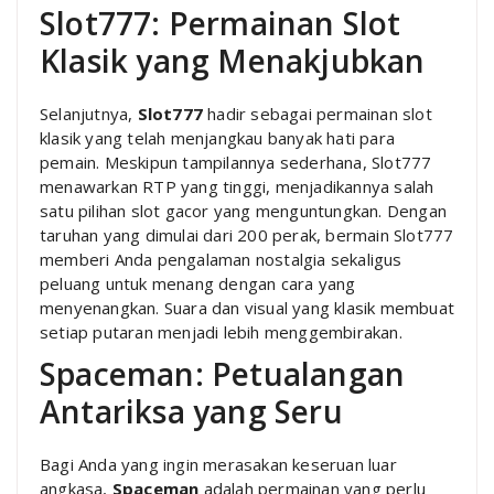
Slot777: Permainan Slot
Klasik yang Menakjubkan
Selanjutnya,
Slot777
hadir sebagai permainan slot
klasik yang telah menjangkau banyak hati para
pemain. Meskipun tampilannya sederhana, Slot777
menawarkan RTP yang tinggi, menjadikannya salah
satu pilihan slot gacor yang menguntungkan. Dengan
taruhan yang dimulai dari 200 perak, bermain Slot777
memberi Anda pengalaman nostalgia sekaligus
peluang untuk menang dengan cara yang
menyenangkan. Suara dan visual yang klasik membuat
setiap putaran menjadi lebih menggembirakan.
Spaceman: Petualangan
Antariksa yang Seru
Bagi Anda yang ingin merasakan keseruan luar
angkasa,
Spaceman
adalah permainan yang perlu