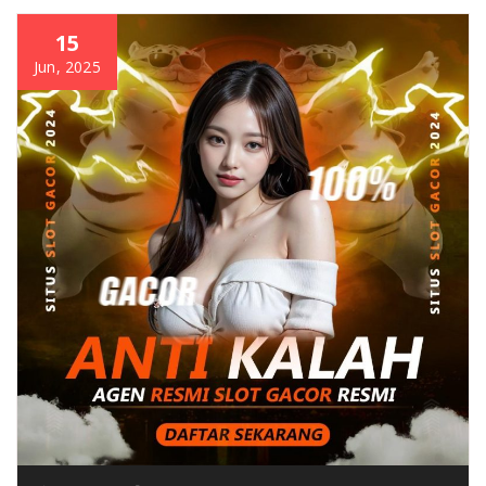
15
Jun, 2025