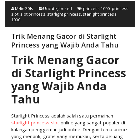
M4inG0ls
Uncategorized
princess 1000
,
princess
slot
,
slot princess
,
starlight princess
,
starlight princess
1000
Trik Menang Gacor di Starlight
Princess yang Wajib Anda Tahu
Trik Menang Gacor
di Starlight Princess
yang Wajib Anda
Tahu
Starlight Princess adalah salah satu permainan
starlight princess slot
online yang sangat populer di
kalangan penggemar judi online. Dengan tema anime
yang menarik, grafis yang memukau, serta peluang