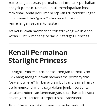
kemenangan besar, permainan ini menarik perhatian
banyak pemain. Namun, untuk mendapatkan hasil
maksimal, Anda perlu menerapkan trik tertentu agar
permainan lebih “gacor” atau memberikan
kemenangan secara konsisten.
Artikel ini akan membahas trik-trik yang wajib Anda
ketahui untuk menang besar di Starlight Princess.
Kenali Permainan
Starlight Princess
Starlight Princess adalah slot dengan format grid
6×5 yang menggunakan mekanisme pembayaran
“pay anywhere”. Ini berarti simbol yang sama hanya
perlu muncul di mana saja dalam jumlah tertentu
untuk memberikan kemenangan, tidak harus berada
dalam garis tertentu seperti slot tradisional.
Fitur-fitur utama dalam permainan ini meliputi: