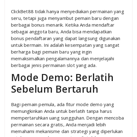
ClickBet88 tidak hanya menyediakan permainan yang
seru, tetapi juga menyambut pemain baru dengan
berbagai bonus menarik. Ketika Anda mendaftar
sebagai anggota baru, Anda bisa mendapatkan
bonus pendaftaran yang dapat langsung digunakan
untuk bermain. Ini adalah kesempatan yang sangat
berharga bagi pemain baru yang ingin
memaksimalkan pengalamannya dan menjelajahi
berbagai jenis permainan slot yang ada.
Mode Demo: Berlatih
Sebelum Bertaruh
Bagi pemain pemula, ada fitur mode demo yang
memungkinkan Anda untuk berlatih tanpa harus
mempertaruhkan uang sungguhan. Dengan mencoba
permainan secara gratis, Anda menjadi lebih
memahami mekanisme dan strategi yang diperlukan