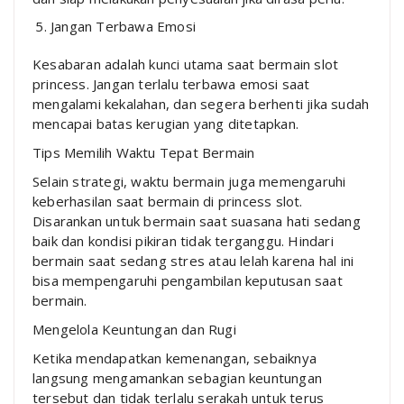
Jangan Terbawa Emosi
Kesabaran adalah kunci utama saat bermain slot
princess. Jangan terlalu terbawa emosi saat
mengalami kekalahan, dan segera berhenti jika sudah
mencapai batas kerugian yang ditetapkan.
Tips Memilih Waktu Tepat Bermain
Selain strategi, waktu bermain juga memengaruhi
keberhasilan saat bermain di princess slot.
Disarankan untuk bermain saat suasana hati sedang
baik dan kondisi pikiran tidak terganggu. Hindari
bermain saat sedang stres atau lelah karena hal ini
bisa mempengaruhi pengambilan keputusan saat
bermain.
Mengelola Keuntungan dan Rugi
Ketika mendapatkan kemenangan, sebaiknya
langsung mengamankan sebagian keuntungan
tersebut dan tidak terlalu serakah untuk terus