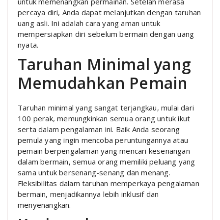
untuk memenangkan permainan. Setelah merasa
percaya diri, Anda dapat melanjutkan dengan taruhan
uang asli. Ini adalah cara yang aman untuk
mempersiapkan diri sebelum bermain dengan uang
nyata.
Taruhan Minimal yang
Memudahkan Pemain
Taruhan minimal yang sangat terjangkau, mulai dari
100 perak, memungkinkan semua orang untuk ikut
serta dalam pengalaman ini. Baik Anda seorang
pemula yang ingin mencoba peruntungannya atau
pemain berpengalaman yang mencari kesenangan
dalam bermain, semua orang memiliki peluang yang
sama untuk bersenang-senang dan menang.
Fleksibilitas dalam taruhan memperkaya pengalaman
bermain, menjadikannya lebih inklusif dan
menyenangkan.