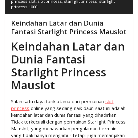
princess slot
,
slot princess
,
starlight princess
,
starlight
princess 1000
Keindahan Latar dan Dunia
Fantasi Starlight Princess Mauslot
Keindahan Latar dan
Dunia Fantasi
Starlight Princess
Mauslot
Salah satu daya tarik utama dari permainan
slot
princess
online yang sedang naik daun saat ini adalah
keindahan latar dan dunia fantasi yang dihadirkan.
Tidak terkecuali dengan permainan Starlight Princess
Mauslot, yang menawarkan pengalaman bermain
yang tidak hanya menghibur tetapi juga memanjakan