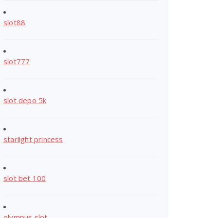
slot88
slot777
slot depo 5k
starlight princess
slot bet 100
olympus slot