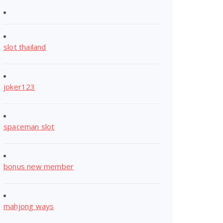
slot thailand
joker123
spaceman slot
bonus new member
mahjong ways