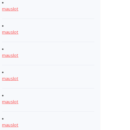
mauslot
mauslot
mauslot
mauslot
mauslot
mauslot