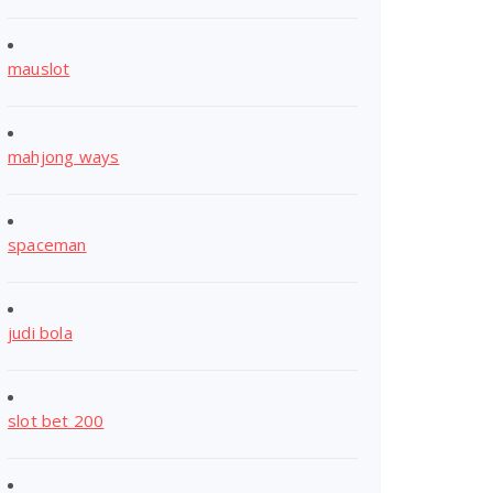
mauslot
mahjong ways
spaceman
judi bola
slot bet 200