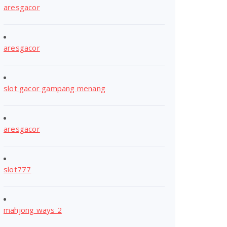
aresgacor
aresgacor
slot gacor gampang menang
aresgacor
slot777
mahjong ways 2