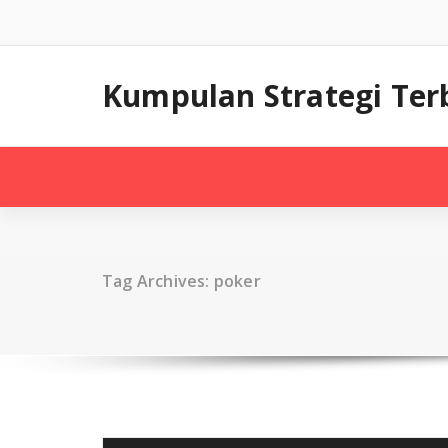
Skip
to
content
Kumpulan Strategi Terb
Tag Archives: poker