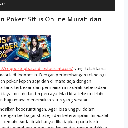
ker
 Poker: Situs Online Murah dan
s://coppertopbarandrestaurant.com/
yang telah lama
ermasuk di Indonesia. Dengan perkembangan teknologi
inan poker kapan saja dan di mana saja dengan
ya tarik terbesar dari permainan ini adalah keberadaan
iaya murah dan terpercaya. Mari kita telusuri lebih
n bagaimana menemukan situs yang sesuai.
dalkan keberuntungan. Agar bisa unggul dalam
i dengan berbagai strategi dan keterampilan. Ini adalah
gi pemain. Anda tidak hanya dihadapkan pada kartu
na Anda membaca permainan lawan dan mengendalikan