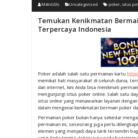
M4inG0ls
Uncategorized
poker
,
situs po
Temukan Kenikmatan Bermain
Terpercaya Indonesia
Poker adalah salah satu permainan kartu
http
memikat hati masyarakat di seluruh dunia, t
dan internet, kini Anda bisa menikmati perma
mengunjungi situs poker online. Salah satu da
situs online yang menawarkan layanan dengan b
dalam mengenai kenikmatan bermain poker da
Permainan poker bukan hanya sekedar mengan
permainan ini, seseorang juga perlu dilengkap
elemen yang menjadi daya tarik tersendiri ba
yang Anda terima, tetapi juga pada bagaima