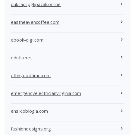
dukcapilpgkpacak.online
eastheavencoffee.com
ebook-digi.com
edufia.net
effingoodtime.com
emergencyelectricianvirginia.com
ensikloblogia.com
fashiondesigns.org