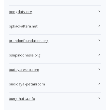
bongdatv.org
bpkadkaltara.net
brandonfoundation.org
bsnpindonesia.org
budayaresto.com
budidaya-petani.com
bung-hatta.info