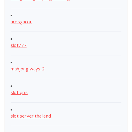
aresgacor
slot777
mahjong ways 2
slot qris
slot server thailand