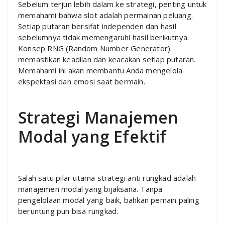
Sebelum terjun lebih dalam ke strategi, penting untuk
memahami bahwa slot adalah permainan peluang.
Setiap putaran bersifat independen dan hasil
sebelumnya tidak memengaruhi hasil berikutnya.
Konsep RNG (Random Number Generator)
memastikan keadilan dan keacakan setiap putaran.
Memahami ini akan membantu Anda mengelola
ekspektasi dan emosi saat bermain.
Strategi Manajemen
Modal yang Efektif
Salah satu pilar utama strategi anti rungkad adalah
manajemen modal yang bijaksana. Tanpa
pengelolaan modal yang baik, bahkan pemain paling
beruntung pun bisa rungkad.