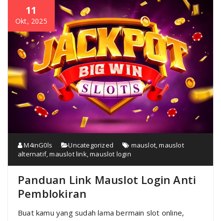
11
Okt, 2025
M4inG0ls
Uncategorized
mauslot
,
mauslot
alternatif
,
mauslot link
,
mauslot login
Panduan Link Mauslot Login Anti
Pemblokiran
Buat kamu yang sudah lama bermain slot online,