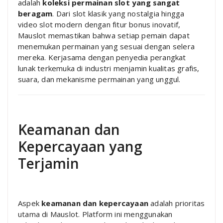
adalah
koleksi permainan slot yang sangat
beragam
. Dari slot klasik yang nostalgia hingga
video slot modern dengan fitur bonus inovatif,
Mauslot memastikan bahwa setiap pemain dapat
menemukan permainan yang sesuai dengan selera
mereka. Kerjasama dengan penyedia perangkat
lunak terkemuka di industri menjamin kualitas grafis,
suara, dan mekanisme permainan yang unggul.
Keamanan dan
Kepercayaan yang
Terjamin
Aspek
keamanan dan kepercayaan
adalah prioritas
utama di Mauslot. Platform ini menggunakan