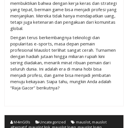
membuktikan bahwa dengan kerja keras dan strategi
yang tepat, bermain game bisa menjadi profesi yang
menjanjikan. Mereka tidak hanya mendapatkan uang,
tetapi juga ketenaran dan pengakuan dari komunitas
global.
Dengan terus berkembangnya teknologi dan
popularitas e-sports, masa depan pemain
profesional Mauslot terlihat sangat cerah. Turnamen
dengan hadiah jutaan hingga miliaran rupiah kini
sering diadakan, menarik minat ribuan pemain dari
seluruh dunia. Ini adalah era di mana hobi bisa
menjadi profesi, dan game bisa menjadi jembatan
menuju kekayaan. Siapa tahu, mungkin Anda adalah
“Raja Gacor” berikutnya?
M4inG0ls
Uncategorized
mauslot
,
mauslot
alternatif
,
mauslot link
,
mauslot login
,
mauslot login