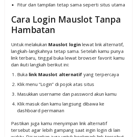
Fitur dan tampilan tetap sama seperti situs utama
Cara Login Mauslot Tanpa
Hambatan
Untuk melakukan
Mauslot login
lewat link alternatif,
langkah-langkahnya tetap sama. Setelah kamu punya
link terbaru, tinggal buka lewat browser favorit kamu
dan ikuti langkah berikut ini:
Buka
link Mauslot alternatif
yang terpercaya
Klik menu “Login” di pojok atas situs
Masukkan username dan password akun kamu
Klik masuk dan kamu langsung dibawa ke
dashboard permainan
Pastikan juga kamu menyimpan link alternatif
tersebut agar lebih gampang saat ingin login di lain
waktu. Disarankan juga untuk bookmark link tersebut