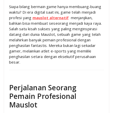
Siapa bilang bermain game hanya membuang-buang
waktu? Di era digital saat ini, game telah menjadi
profesi yang
mauslot alternatif
menjanjikan,
bahkan bisa membuat seseorang menjadi kaya raya.
Salah satu kisah sukses yang paling menginspirasi
datang dari dunia Mauslot, sebuah game yang telah
melahirkan banyak pemain profesional dengan
penghasilan fantastis. Mereka bukan lagi sekadar
gamer, melainkan atlet e-sports yang memiliki
penghasilan setara dengan eksekutif perusahaan
besar.
Perjalanan Seorang
Pemain Profesional
Mauslot