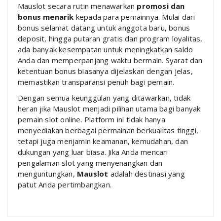
Mauslot secara rutin menawarkan
promosi dan
bonus menarik
kepada para pemainnya. Mulai dari
bonus selamat datang untuk anggota baru, bonus
deposit, hingga putaran gratis dan program loyalitas,
ada banyak kesempatan untuk meningkatkan saldo
Anda dan memperpanjang waktu bermain. Syarat dan
ketentuan bonus biasanya dijelaskan dengan jelas,
memastikan transparansi penuh bagi pemain.
Dengan semua keunggulan yang ditawarkan, tidak
heran jika Mauslot menjadi pilihan utama bagi banyak
pemain slot online. Platform ini tidak hanya
menyediakan berbagai permainan berkualitas tinggi,
tetapi juga menjamin keamanan, kemudahan, dan
dukungan yang luar biasa. Jika Anda mencari
pengalaman slot yang menyenangkan dan
menguntungkan,
Mauslot
adalah destinasi yang
patut Anda pertimbangkan.