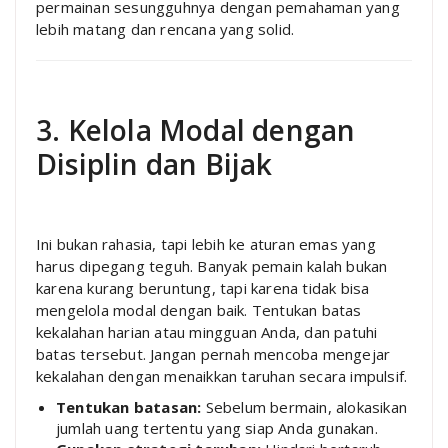
permainan sesungguhnya dengan pemahaman yang
lebih matang dan rencana yang solid.
3. Kelola Modal dengan
Disiplin dan Bijak
Ini bukan rahasia, tapi lebih ke aturan emas yang
harus dipegang teguh. Banyak pemain kalah bukan
karena kurang beruntung, tapi karena tidak bisa
mengelola modal dengan baik. Tentukan batas
kekalahan harian atau mingguan Anda, dan patuhi
batas tersebut. Jangan pernah mencoba mengejar
kekalahan dengan menaikkan taruhan secara impulsif.
Tentukan batasan:
Sebelum bermain, alokasikan
jumlah uang tertentu yang siap Anda gunakan.