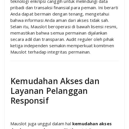
teknologi enkripsi canggih untuk melindungi data
pribadi dan transaksi finansial para pemain. Ini berarti
Anda dapat bermain dengan tenang, mengetahui
bahwa informasi Anda aman dari akses tidak sah.
Selain itu, Mauslot beroperasi di bawah lisensi resmi,
memastikan bahwa semua permainan dijalankan
secara adil dan transparan. Audit reguler oleh pihak
ketiga independen semakin memperkuat komitmen
Mauslot terhadap integritas permainan.
Kemudahan Akses dan
Layanan Pelanggan
Responsif
Mauslot juga unggul dalam hal
kemudahan akses