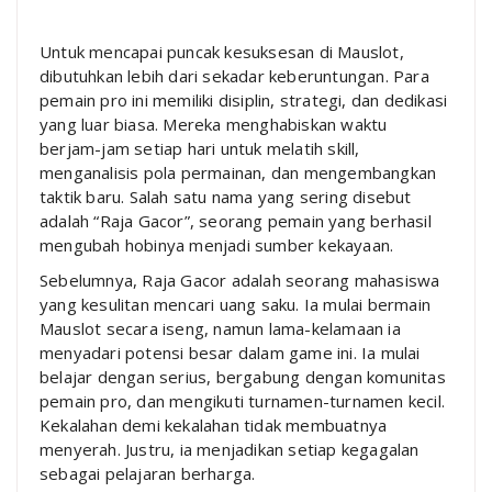
Untuk mencapai puncak kesuksesan di Mauslot,
dibutuhkan lebih dari sekadar keberuntungan. Para
pemain pro ini memiliki disiplin, strategi, dan dedikasi
yang luar biasa. Mereka menghabiskan waktu
berjam-jam setiap hari untuk melatih skill,
menganalisis pola permainan, dan mengembangkan
taktik baru. Salah satu nama yang sering disebut
adalah “Raja Gacor”, seorang pemain yang berhasil
mengubah hobinya menjadi sumber kekayaan.
Sebelumnya, Raja Gacor adalah seorang mahasiswa
yang kesulitan mencari uang saku. Ia mulai bermain
Mauslot secara iseng, namun lama-kelamaan ia
menyadari potensi besar dalam game ini. Ia mulai
belajar dengan serius, bergabung dengan komunitas
pemain pro, dan mengikuti turnamen-turnamen kecil.
Kekalahan demi kekalahan tidak membuatnya
menyerah. Justru, ia menjadikan setiap kegagalan
sebagai pelajaran berharga.