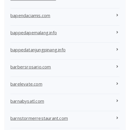
bapendaciamis.com
bappedapemalang.info
bappedatanjungpinang.info
barbersrosario.com
barelevate.com
barnabysatl.com
barnstormerrestaurant.com