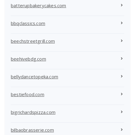
batterupbakerycakes.com
bbqclassics.com
beechstreetgrill.com
beehivebdg.com
bellydancetopeka.com
bestiefood.com
bigrichardspizza.com
bilbaobrasserie.com