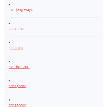
mahjong ways
spaceman
judi bola
slot bet 200
aresgacor
aresgacor