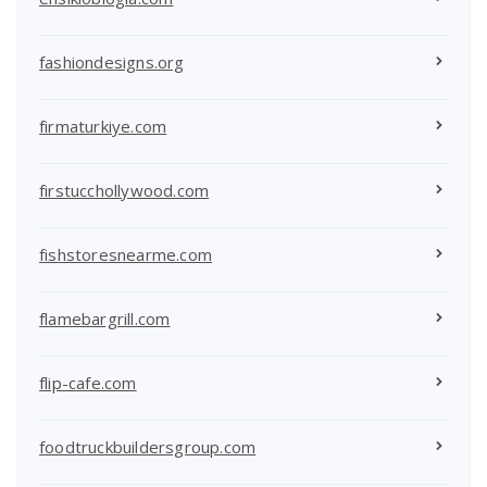
fashiondesigns.org
firmaturkiye.com
firstucchollywood.com
fishstoresnearme.com
flamebargrill.com
flip-cafe.com
foodtruckbuildersgroup.com