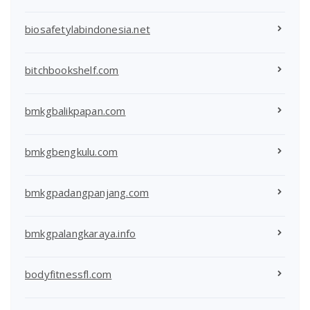
biosafetylabindonesia.net
bitchbookshelf.com
bmkgbalikpapan.com
bmkgbengkulu.com
bmkgpadangpanjang.com
bmkgpalangkaraya.info
bodyfitnessfl.com