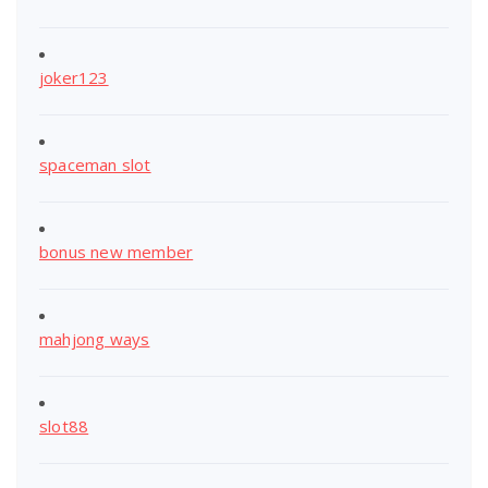
joker123
spaceman slot
bonus new member
mahjong ways
slot88