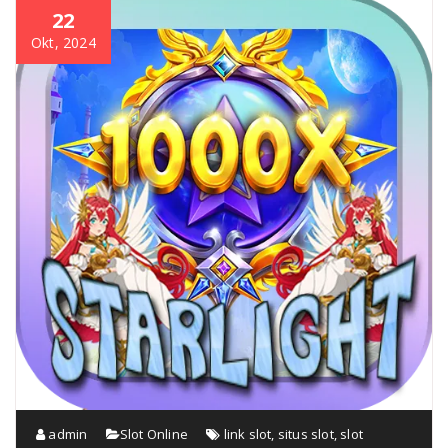
22
Okt, 2024
admin
Slot Online
link slot
,
situs slot
,
slot