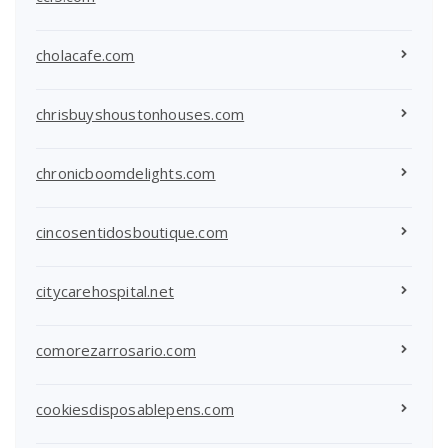
cholacafe.com
chrisbuyshoustonhouses.com
chronicboomdelights.com
cincosentidosboutique.com
citycarehospital.net
comorezarrosario.com
cookiesdisposablepens.com