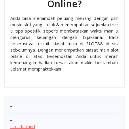
Online?
Anda bisa menambah peluang menang dengan pilih
mesin slot yang cocok & menempatkan sejumlah trick
& tips spesifik, seperti membataskan waktu main &
mengurus keuangan dengan bijaksana. Baca
seterusnya terkait siasat main di SLOT88 di sisi
sebelumnya. Dengan menempatkan siasat main slot
online di atas, kesempatan Anda untuk meraih
kemenangan hadiah besar akan makin bertambah.
Selamat mempraktekkan!
slot thailand