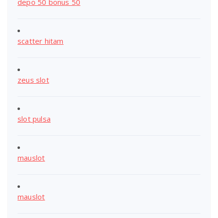
depo 50 bonus 50
scatter hitam
zeus slot
slot pulsa
mauslot
mauslot