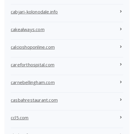
cabjari-kolonodale.info
cakealways.com
calcioshoponline.com
careforthospital.com
carnebellingham.com
casbahrestaurant.com
ccl5.com