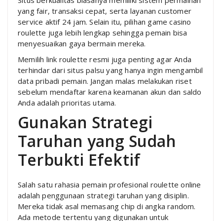
Situs berkualitas biasanya memiliki sistem permainan
yang fair, transaksi cepat, serta layanan customer
service aktif 24 jam. Selain itu, pilihan game casino
roulette juga lebih lengkap sehingga pemain bisa
menyesuaikan gaya bermain mereka.
Memilih link roulette resmi juga penting agar Anda
terhindar dari situs palsu yang hanya ingin mengambil
data pribadi pemain. Jangan malas melakukan riset
sebelum mendaftar karena keamanan akun dan saldo
Anda adalah prioritas utama.
Gunakan Strategi
Taruhan yang Sudah
Terbukti Efektif
Salah satu rahasia pemain profesional roulette online
adalah penggunaan strategi taruhan yang disiplin.
Mereka tidak asal memasang chip di angka random.
Ada metode tertentu yang digunakan untuk