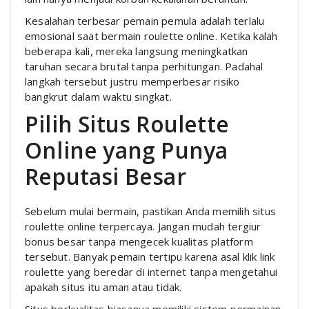
Kesalahan terbesar pemain pemula adalah terlalu
emosional saat bermain roulette online. Ketika kalah
beberapa kali, mereka langsung meningkatkan
taruhan secara brutal tanpa perhitungan. Padahal
langkah tersebut justru memperbesar risiko
bangkrut dalam waktu singkat.
Pilih Situs Roulette
Online yang Punya
Reputasi Besar
Sebelum mulai bermain, pastikan Anda memilih situs
roulette online terpercaya. Jangan mudah tergiur
bonus besar tanpa mengecek kualitas platform
tersebut. Banyak pemain tertipu karena asal klik link
roulette yang beredar di internet tanpa mengetahui
apakah situs itu aman atau tidak.