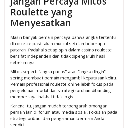
Jangan Percaya Mitos
Roulette yang
Menyesatkan
Masih banyak pemain percaya bahwa angka tertentu
di roulette pasti akan muncul setelah beberapa
putaran. Padahal setiap spin dalam casino roulette
bersifat independen dan tidak dipengaruhi hasil
sebelumnya.
Mitos seperti “angka panas” atau “angka dingin”
sering membuat pemain mengambil keputusan keliru.
Pemain profesional roulette online lebih fokus pada
pengelolaan modal dan strategi taruhan dibanding
mempercayai hal-hal tidak logis.
Karena itu, jangan mudah terpengaruh omongan
pemain lain di forum atau media sosial. Fokuslah pada
strategi pribadi dan pengalaman bermain Anda
sendiri.