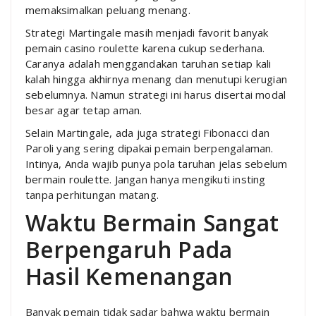
memaksimalkan peluang menang.
Strategi Martingale masih menjadi favorit banyak
pemain casino roulette karena cukup sederhana.
Caranya adalah menggandakan taruhan setiap kali
kalah hingga akhirnya menang dan menutupi kerugian
sebelumnya. Namun strategi ini harus disertai modal
besar agar tetap aman.
Selain Martingale, ada juga strategi Fibonacci dan
Paroli yang sering dipakai pemain berpengalaman.
Intinya, Anda wajib punya pola taruhan jelas sebelum
bermain roulette. Jangan hanya mengikuti insting
tanpa perhitungan matang.
Waktu Bermain Sangat
Berpengaruh Pada
Hasil Kemenangan
Banyak pemain tidak sadar bahwa waktu bermain