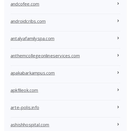
andcofee.com
androidcribs.com
antalyafamilyspa.com
anthemcollegeonlineservices.com
apakabarkampus.com
apkfileok.com
arte-polis.info
ashishhospital.com