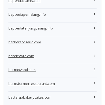
bapendaciamis.com
bappedapemalang.info
bappedatanjungpinang.info
barbersrosario.com
barelevate.com
barnabysatl.com
barnstormerrestaurant.com
batterupbakerycakes.com