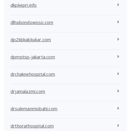
dkpkepri.info
dlhpbondowoso.com
dp2kbkabkukar.com
dpmptsp-jakarta.com
drchaknehospital.com
drjamalazmi.com
drsulemanmisbahi.com
drthorathospital.com