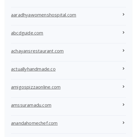
aaradhyawomenshospital.com
abcdguide.com
achayansrestaurant.com
actuallyhandmade.co
amigospizzaonline.com
amssuramadu.com
anandahomechef.com