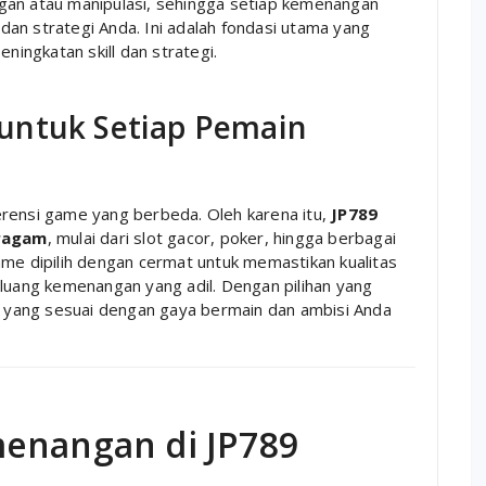
gan atau manipulasi, sehingga setiap kemenangan
n dan strategi Anda. Ini adalah fondasi utama yang
ingkatan skill dan strategi.
untuk Setiap Pemain
erensi game yang berbeda. Oleh karena itu,
JP789
eragam
, mulai dari slot gacor, poker, hingga berbagai
ame dipilih dengan cermat untuk memastikan kualitas
eluang kemenangan yang adil. Dengan pilihan yang
yang sesuai dengan gaya bermain dan ambisi Anda
menangan di JP789