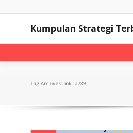
Skip
to
content
Kumpulan Strategi Terb
Tag Archives: link jp789