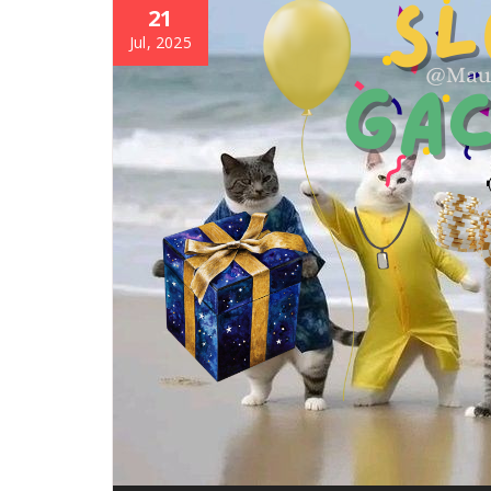
21
Jul, 2025