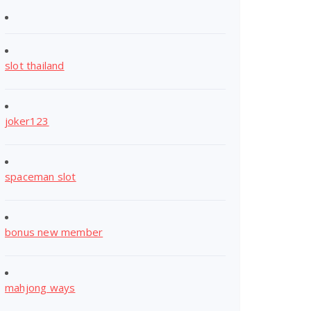
slot thailand
joker123
spaceman slot
bonus new member
mahjong ways