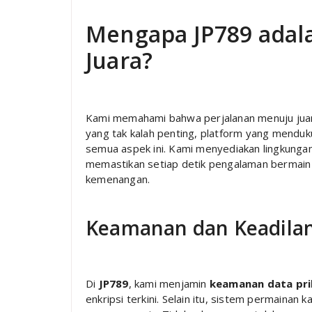
Mengapa JP789 adala
Juara?
Kami memahami bahwa perjalanan menuju juara 
yang tak kalah penting, platform yang mendu
semua aspek ini. Kami menyediakan lingkungan
memastikan setiap detik pengalaman bermain
kemenangan.
Keamanan dan Keadilan
Di
JP789
, kami menjamin
keamanan data pri
enkripsi terkini. Selain itu, sistem permainan