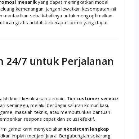
romosi menarik
yang dapat meningkatkan modal
luang kemenangan. Jangan lewatkan kesempatan ini!
dan manfaatkan sebaik-baiknya untuk mengoptimalkan
putaran gratis adalah beberapa contoh yang dapat
 24/7 untuk Perjalanan
alah kunci kesuksesan pemain. Tim
customer service
ri seminggu, melalui berbagai saluran komunikasi.
n game, masalah teknis, atau membutuhkan bantuan
emberikan respons cepat dan solusi efektif.
tform game; kami menyediakan
ekosistem lengkap
kan impian menjadi juara. Bergabunglah sekarang