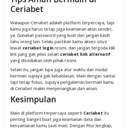
Ceriabet
Walaupun Ceriabet adalah platform terpercaya, tapi
kamu juga harus tetap jaga keamanan akun sendiri,
ya. Gunakan password yang kuat dan jangan kasih
tahu orang lain. Selalu pastikan kamu akses situs
lewat
ceriabet login
resmi, dan jangan tergoda klik
link yang gak jelas selain
ceriabet link alternatif
yang disediakan oleh pihak resmi.
Selain itu, jangan lupa juga atur waktu dan modal
bermain supaya gak kebablasan. Main dengan santai
tapi tetap fokus, supaya pengalaman bermain kamu
di Ceriabet makin menyenangkan dan aman.
Kesimpulan
Main di platform terpercaya seperti
Ceriabet
itu
penting banget buat jaga keamanan data dan
kenyamanan kamu saat main. Dengan fitur lengkap,