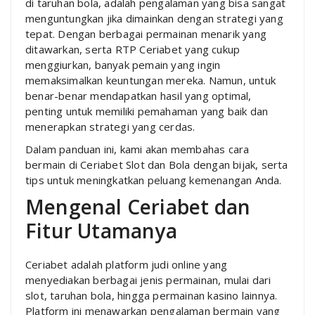
di taruhan bola, adalah pengalaman yang bisa sangat
menguntungkan jika dimainkan dengan strategi yang
tepat. Dengan berbagai permainan menarik yang
ditawarkan, serta RTP Ceriabet yang cukup
menggiurkan, banyak pemain yang ingin
memaksimalkan keuntungan mereka. Namun, untuk
benar-benar mendapatkan hasil yang optimal,
penting untuk memiliki pemahaman yang baik dan
menerapkan strategi yang cerdas.
Dalam panduan ini, kami akan membahas cara
bermain di Ceriabet Slot dan Bola dengan bijak, serta
tips untuk meningkatkan peluang kemenangan Anda.
Mengenal Ceriabet dan
Fitur Utamanya
Ceriabet adalah platform judi online yang
menyediakan berbagai jenis permainan, mulai dari
slot, taruhan bola, hingga permainan kasino lainnya.
Platform ini menawarkan pengalaman bermain yang