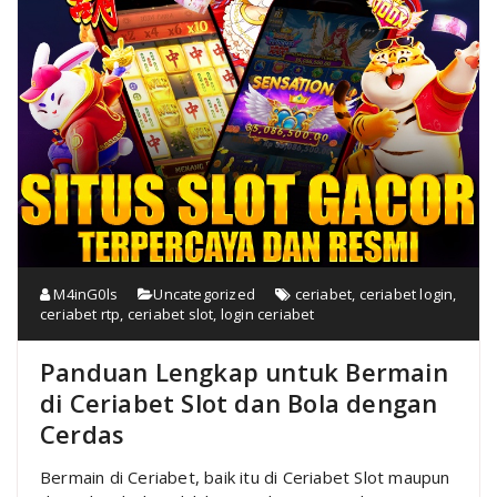
M4inG0ls
Uncategorized
ceriabet
,
ceriabet login
,
ceriabet rtp
,
ceriabet slot
,
login ceriabet
Panduan Lengkap untuk Bermain
di Ceriabet Slot dan Bola dengan
Cerdas
Bermain di Ceriabet, baik itu di Ceriabet Slot maupun