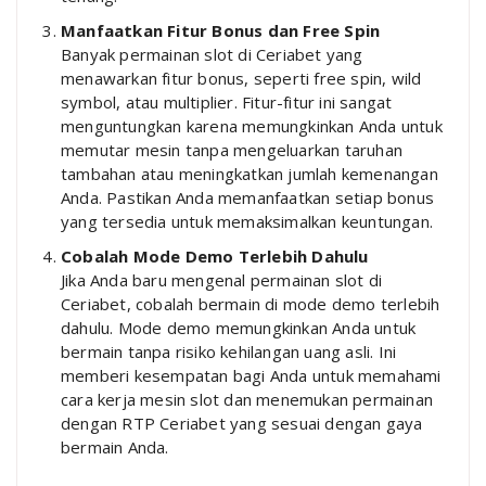
Manfaatkan Fitur Bonus dan Free Spin
Banyak permainan slot di Ceriabet yang
menawarkan fitur bonus, seperti free spin, wild
symbol, atau multiplier. Fitur-fitur ini sangat
menguntungkan karena memungkinkan Anda untuk
memutar mesin tanpa mengeluarkan taruhan
tambahan atau meningkatkan jumlah kemenangan
Anda. Pastikan Anda memanfaatkan setiap bonus
yang tersedia untuk memaksimalkan keuntungan.
Cobalah Mode Demo Terlebih Dahulu
Jika Anda baru mengenal permainan slot di
Ceriabet, cobalah bermain di mode demo terlebih
dahulu. Mode demo memungkinkan Anda untuk
bermain tanpa risiko kehilangan uang asli. Ini
memberi kesempatan bagi Anda untuk memahami
cara kerja mesin slot dan menemukan permainan
dengan RTP Ceriabet yang sesuai dengan gaya
bermain Anda.