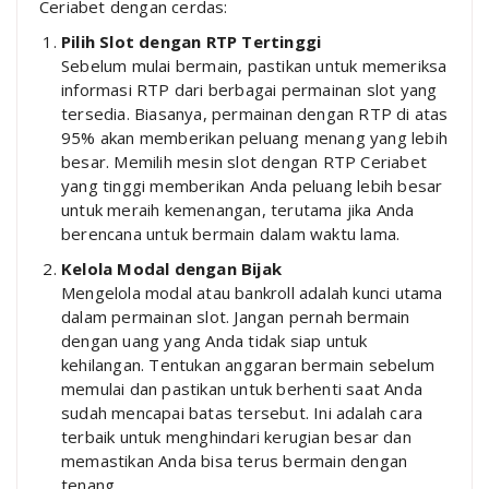
Ceriabet dengan cerdas:
Pilih Slot dengan RTP Tertinggi
Sebelum mulai bermain, pastikan untuk memeriksa
informasi RTP dari berbagai permainan slot yang
tersedia. Biasanya, permainan dengan RTP di atas
95% akan memberikan peluang menang yang lebih
besar. Memilih mesin slot dengan RTP Ceriabet
yang tinggi memberikan Anda peluang lebih besar
untuk meraih kemenangan, terutama jika Anda
berencana untuk bermain dalam waktu lama.
Kelola Modal dengan Bijak
Mengelola modal atau bankroll adalah kunci utama
dalam permainan slot. Jangan pernah bermain
dengan uang yang Anda tidak siap untuk
kehilangan. Tentukan anggaran bermain sebelum
memulai dan pastikan untuk berhenti saat Anda
sudah mencapai batas tersebut. Ini adalah cara
terbaik untuk menghindari kerugian besar dan
memastikan Anda bisa terus bermain dengan
tenang.