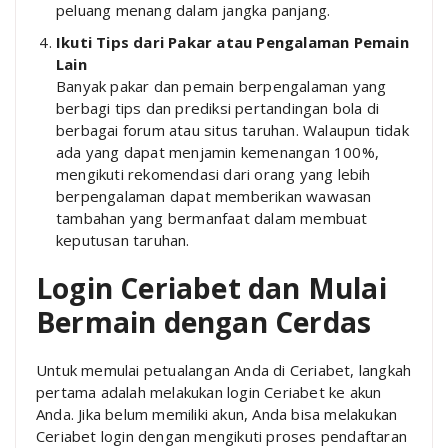
peluang menang dalam jangka panjang.
Ikuti Tips dari Pakar atau Pengalaman Pemain
Lain
Banyak pakar dan pemain berpengalaman yang
berbagi tips dan prediksi pertandingan bola di
berbagai forum atau situs taruhan. Walaupun tidak
ada yang dapat menjamin kemenangan 100%,
mengikuti rekomendasi dari orang yang lebih
berpengalaman dapat memberikan wawasan
tambahan yang bermanfaat dalam membuat
keputusan taruhan.
Login Ceriabet dan Mulai
Bermain dengan Cerdas
Untuk memulai petualangan Anda di Ceriabet, langkah
pertama adalah melakukan login Ceriabet ke akun
Anda. Jika belum memiliki akun, Anda bisa melakukan
Ceriabet login dengan mengikuti proses pendaftaran