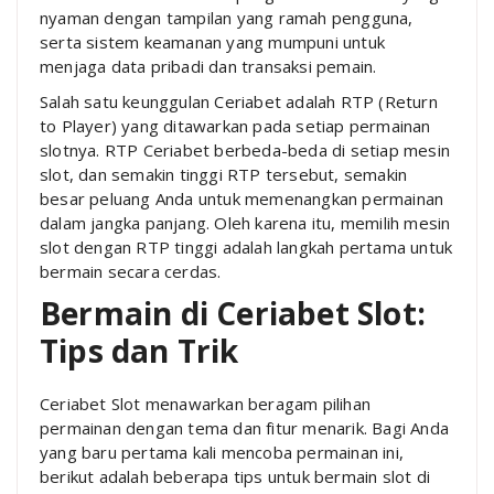
nyaman dengan tampilan yang ramah pengguna,
serta sistem keamanan yang mumpuni untuk
menjaga data pribadi dan transaksi pemain.
Salah satu keunggulan Ceriabet adalah RTP (Return
to Player) yang ditawarkan pada setiap permainan
slotnya. RTP Ceriabet berbeda-beda di setiap mesin
slot, dan semakin tinggi RTP tersebut, semakin
besar peluang Anda untuk memenangkan permainan
dalam jangka panjang. Oleh karena itu, memilih mesin
slot dengan RTP tinggi adalah langkah pertama untuk
bermain secara cerdas.
Bermain di Ceriabet Slot:
Tips dan Trik
Ceriabet Slot menawarkan beragam pilihan
permainan dengan tema dan fitur menarik. Bagi Anda
yang baru pertama kali mencoba permainan ini,
berikut adalah beberapa tips untuk bermain slot di