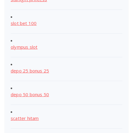
slot bet 100
olympus slot
depo 25 bonus 25
depo 50 bonus 50
scatter hitam