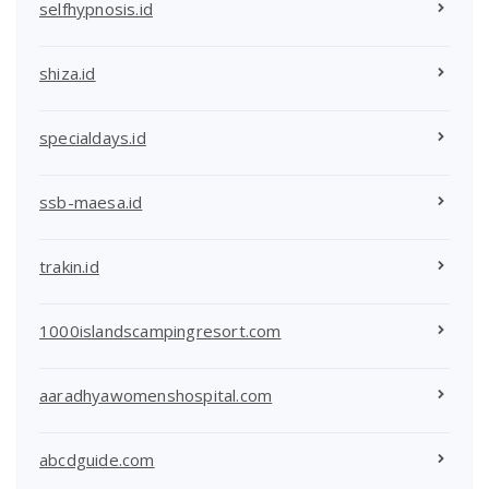
selfhypnosis.id
shiza.id
specialdays.id
ssb-maesa.id
trakin.id
1000islandscampingresort.com
aaradhyawomenshospital.com
abcdguide.com