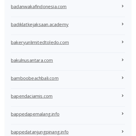
badanwakafindonesia.com
badiklatkejaksaan.academy
bakeryunlimitedtoledo.com
bakulnusantara.com
bamboobeachbali.com
bapendaciamis.com
bappedapemalang.info
bappedatanjungpinang.info