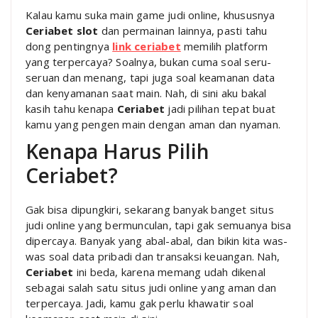
Kalau kamu suka main game judi online, khususnya
Ceriabet slot
dan permainan lainnya, pasti tahu
dong pentingnya
link ceriabet
memilih platform
yang terpercaya? Soalnya, bukan cuma soal seru-
seruan dan menang, tapi juga soal keamanan data
dan kenyamanan saat main. Nah, di sini aku bakal
kasih tahu kenapa
Ceriabet
jadi pilihan tepat buat
kamu yang pengen main dengan aman dan nyaman.
Kenapa Harus Pilih
Ceriabet?
Gak bisa dipungkiri, sekarang banyak banget situs
judi online yang bermunculan, tapi gak semuanya bisa
dipercaya. Banyak yang abal-abal, dan bikin kita was-
was soal data pribadi dan transaksi keuangan. Nah,
Ceriabet
ini beda, karena memang udah dikenal
sebagai salah satu situs judi online yang aman dan
terpercaya. Jadi, kamu gak perlu khawatir soal