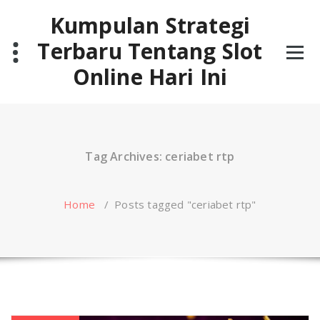
Skip
Kumpulan Strategi
to
content
Terbaru Tentang Slot
Online Hari Ini
Tag Archives: ceriabet rtp
Home
/
Posts tagged "ceriabet rtp"