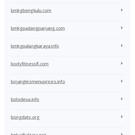
bmkgbengkulu.com
bmkgpadangpanjang.com
bmkgpalangkaraya.info
bodyfitnessfl.com
bojanglesmenuprices.info
bolodesa.info
bongdatv.org
bpkadkaltara.net