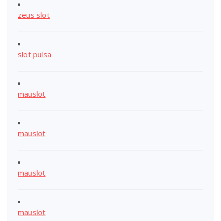
zeus slot
slot pulsa
mauslot
mauslot
mauslot
mauslot