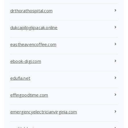
drthorathospital.com
dukcapilpgkpacak.online
eastheavencoffee.com
ebook-digi.com
edufia.net
effingoodtime.com
emergencyelectricianvirginia.com