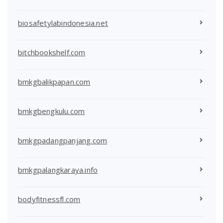
biosafetylabindonesia.net
bitchbookshelf.com
bmkgbalikpapan.com
bmkgbengkulu.com
bmkgpadangpanjang.com
bmkgpalangkaraya.info
bodyfitnessfl.com