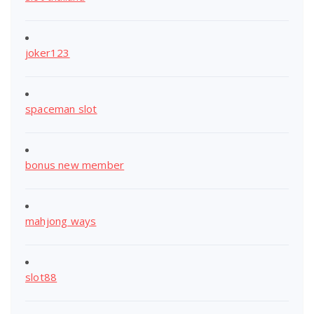
joker123
spaceman slot
bonus new member
mahjong ways
slot88