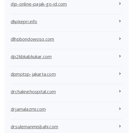
djp-online-pajak-go-id.com
dkpkepri.info
dlhpbondowoso.com
dp2kbkabkukar.com
dpmptsp-jakarta.com
drchaknehospital.com
drjamalazmi.com
drsulemanmisbahi.com