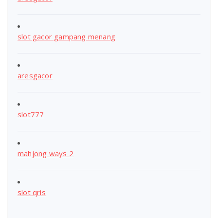
slot gacor gampang menang
aresgacor
slot777
mahjong ways 2
slot qris