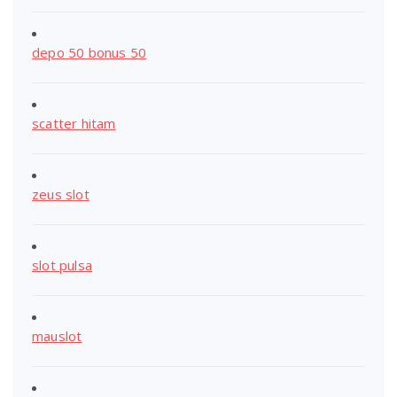
depo 50 bonus 50
scatter hitam
zeus slot
slot pulsa
mauslot