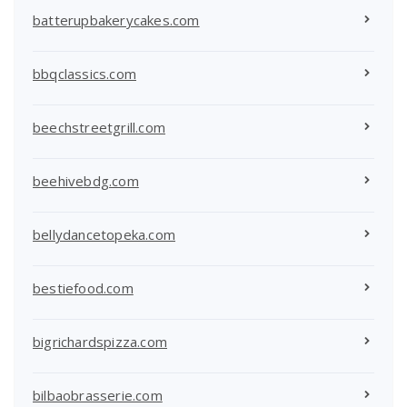
batterupbakerycakes.com
bbqclassics.com
beechstreetgrill.com
beehivebdg.com
bellydancetopeka.com
bestiefood.com
bigrichardspizza.com
bilbaobrasserie.com