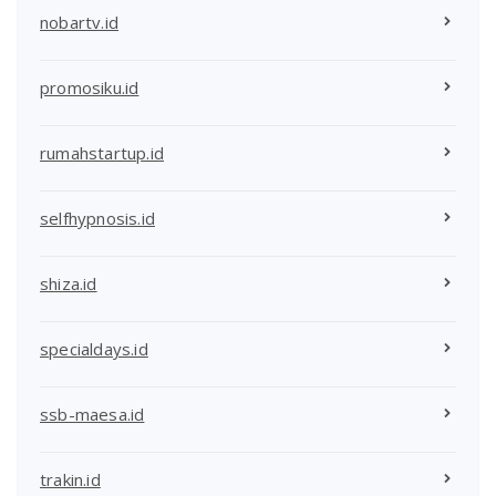
nobartv.id
promosiku.id
rumahstartup.id
selfhypnosis.id
shiza.id
specialdays.id
ssb-maesa.id
trakin.id