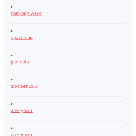
mahjong ways
spaceman
judi bola
slot bet 200
aresgacor
aresgacor