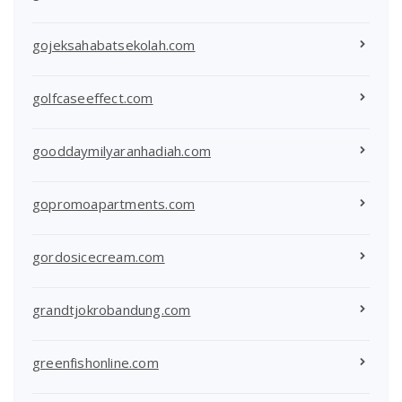
gojeksahabatsekolah.com
golfcaseeffect.com
gooddaymilyaranhadiah.com
gopromoapartments.com
gordosicecream.com
grandtjokrobandung.com
greenfishonline.com