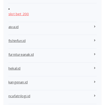
slot bet 200
aiva.id
fishinfun.id
furnitureanak.id
hekal.id
kangenan.id
ncafatrilogi.id