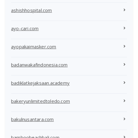
ashishhospital.com
ayo-cari.com
ayopakaimasker.com
badanwakafindonesia.com
badiklatkejaksaan.academy
bakeryunlimitedtoledo.com
bakulnusantara.com
bamboobeachbali.com