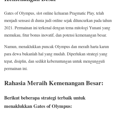
Gates of Olympus, slot online keluaran Pragmatic Play, telah
menjadi sensasi di dunia judi online sejak diluncurkan pada tahun
2021. Permainan ini terkenal dengan tema mitologi Yunani yang
memukau, fitur bonus inovatif, dan potensi kemenangan besar.
Namun, menaklukkan puncak Olympus dan meraih harta karun
para dewa bukanlah hal yang mudah. Diperlukan strategi yang
tepat, disiplin, dan sedikit keberuntungan untuk mengungguli
permainan ini.
Rahasia Meraih Kemenangan Besar:
Berikut beberapa strategi terbaik untuk
menaklukkan Gates of Olympus: