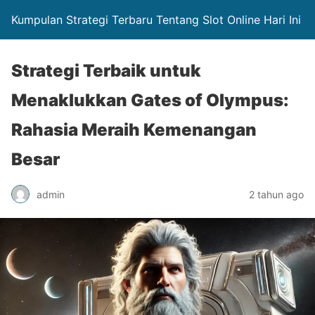
Kumpulan Strategi Terbaru Tentang Slot Online Hari Ini
Strategi Terbaik untuk
Menaklukkan Gates of Olympus:
Rahasia Meraih Kemenangan
Besar
admin
2 tahun ago