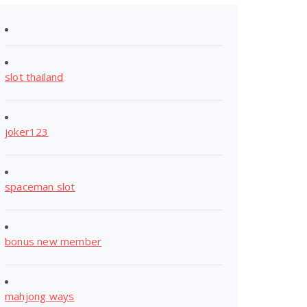
slot thailand
joker123
spaceman slot
bonus new member
mahjong ways