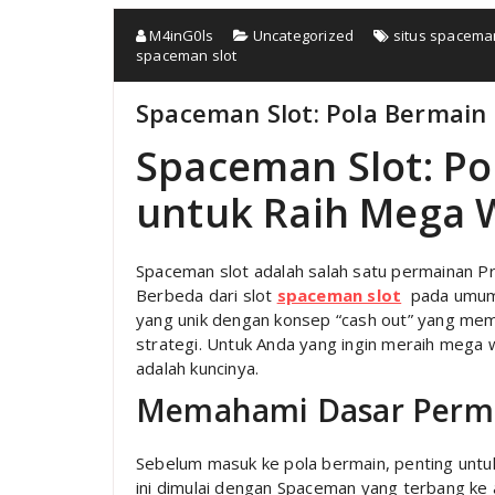
M4inG0ls
Uncategorized
situs spacema
spaceman slot
Spaceman Slot: Pola Bermain
Spaceman Slot: Po
untuk Raih Mega 
Spaceman slot adalah salah satu permainan P
Berbeda dari slot
spaceman slot
pada umumn
yang unik dengan konsep “cash out” yang me
strategi. Untuk Anda yang ingin meraih mega 
adalah kuncinya.
Memahami Dasar Perm
Sebelum masuk ke pola bermain, penting un
ini dimulai dengan Spaceman yang terbang ke a