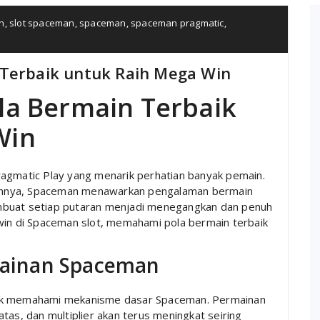
n
,
slot spaceman
,
spaceman
,
spaceman pragmatic
,
 Terbaik untuk Raih Mega Win
la Bermain Terbaik
Win
ragmatic Play yang menarik perhatian banyak pemain.
ya, Spaceman menawarkan pengalaman bermain
mbuat setiap putaran menjadi menegangkan dan penuh
win di Spaceman slot, memahami pola bermain terbaik
ainan Spaceman
tuk memahami mekanisme dasar Spaceman. Permainan
tas, dan multiplier akan terus meningkat seiring