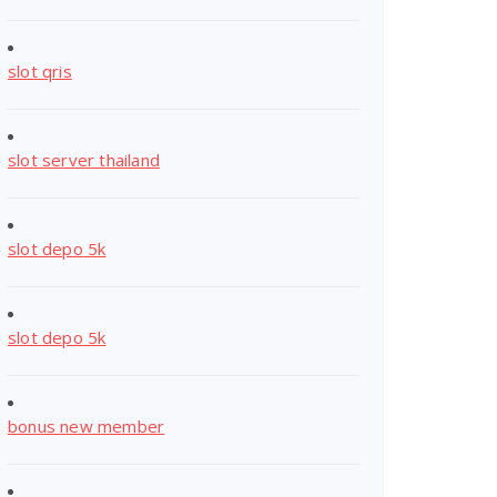
slot qris
slot server thailand
slot depo 5k
slot depo 5k
bonus new member