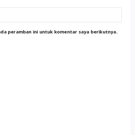
ada peramban ini untuk komentar saya berikutnya.