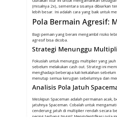
Gunakan fitur ini untuk mengamankan sebagian
(misalnya 2x), sementara sisanya dibiarkan t
lebih besar. Ini adalah cara yang baik untuk m
Pola Bermain Agresif:
Bagi pemain yang berani mengambil risiko leb
agresif bisa dicoba.
Strategi Menunggu Multipli
Fokuslah untuk menunggu multiplier yang jauh l
sebelum melakukan cash out. Strategi ini mem
menghadapi beberapa kali kekalahan sebelum
menutup semua kerugian sebelumnya dan memb
Analisis Pola Jatuh Spacem
Meskipun Spaceman adalah permainan acak, be
jatuhnya Spaceman. Cobalah untuk mengamat
cenderung jatuh di multiplier rendah secara 
sering terbang tinggi? Mengidentifikasi pola 