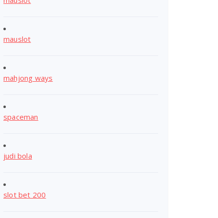
mauslot
mauslot
mahjong ways
spaceman
judi bola
slot bet 200