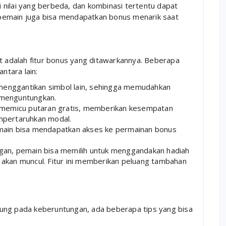
ki nilai yang berbeda, dan kombinasi tertentu dapat
pemain juga bisa mendapatkan bonus menarik saat
ot adalah fitur bonus yang ditawarkannya. Beberapa
ntara lain:
k menggantikan simbol lain, sehingga memudahkan
menguntungkan.
 memicu putaran gratis, memberikan kesempatan
mpertaruhkan modal.
emain bisa mendapatkan akses ke permainan bonus
gan, pemain bisa memilih untuk menggandakan hadiah
kan muncul. Fitur ini memberikan peluang tambahan
ung pada keberuntungan, ada beberapa tips yang bisa