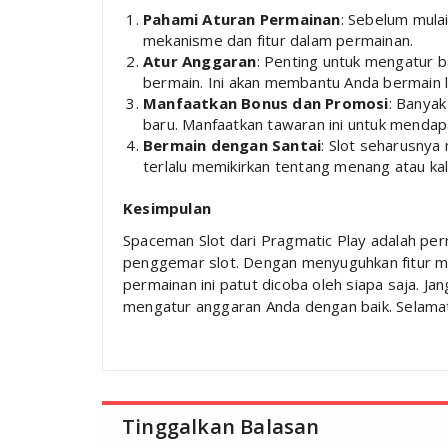
Pahami Aturan Permainan
: Sebelum mula
mekanisme dan fitur dalam permainan.
Atur Anggaran
: Penting untuk mengatur 
bermain. Ini akan membantu Anda bermain le
Manfaatkan Bonus dan Promosi
: Banyak
baru. Manfaatkan tawaran ini untuk menda
Bermain dengan Santai
: Slot seharusnya
terlalu memikirkan tentang menang atau kal
Kesimpulan
Spaceman Slot dari Pragmatic Play adalah pe
penggemar slot. Dengan menyuguhkan fitur m
permainan ini patut dicoba oleh siapa saja. Ja
mengatur anggaran Anda dengan baik. Selama
Tinggalkan Balasan