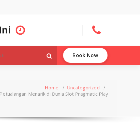
Ini
Book Now
Home
/
Uncategorized
/
Petualangan Menarik di Dunia Slot Pragmatic Play