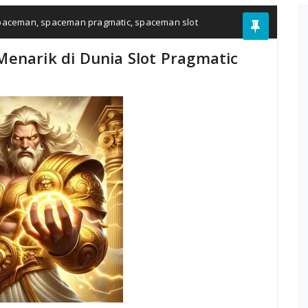
paceman
,
spaceman pragmatic
,
spaceman slot
enarik di Dunia Slot Pragmatic