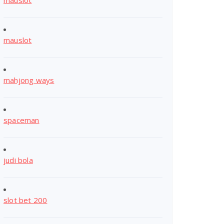
mauslot
mauslot
mahjong ways
spaceman
judi bola
slot bet 200