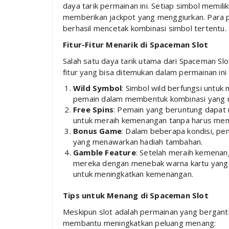
daya tarik permainan ini. Setiap simbol memili
memberikan jackpot yang menggiurkan. Para 
berhasil mencetak kombinasi simbol tertentu.
Fitur-Fitur Menarik di Spaceman Slot
Salah satu daya tarik utama dari Spaceman Sl
fitur yang bisa ditemukan dalam permainan ini a
Wild Symbol
: Simbol wild berfungsi untu
pemain dalam membentuk kombinasi yang 
Free Spins
: Pemain yang beruntung dapat
untuk meraih kemenangan tanpa harus me
Bonus Game
: Dalam beberapa kondisi, p
yang menawarkan hadiah tambahan.
Gamble Feature
: Setelah meraih kemenan
mereka dengan menebak warna kartu yang a
untuk meningkatkan kemenangan.
Tips untuk Menang di Spaceman Slot
Meskipun slot adalah permainan yang bergant
membantu meningkatkan peluang menang: