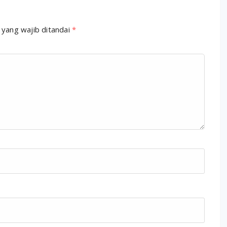
 yang wajib ditandai
*