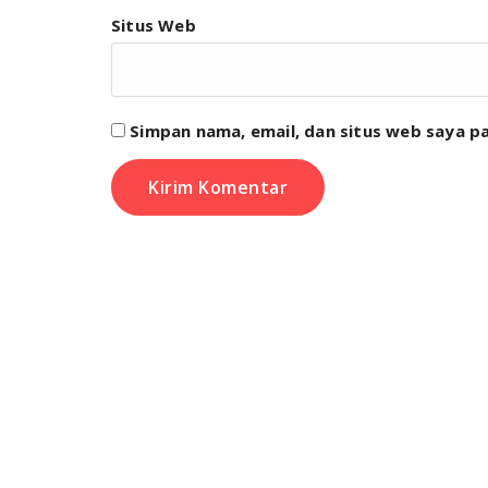
Situs Web
Simpan nama, email, dan situs web saya p