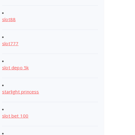
slot88
slot777
slot depo 5k
starlight princess
slot bet 100