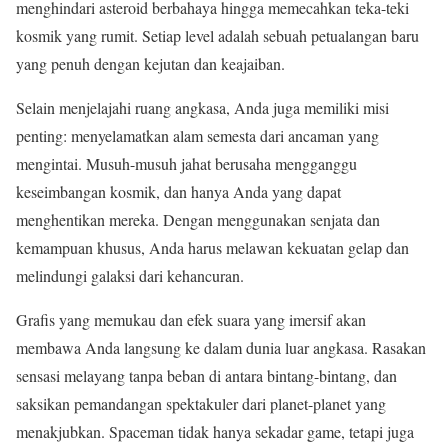
menghindari asteroid berbahaya hingga memecahkan teka-teki
kosmik yang rumit. Setiap level adalah sebuah petualangan baru
yang penuh dengan kejutan dan keajaiban.
Selain menjelajahi ruang angkasa, Anda juga memiliki misi
penting: menyelamatkan alam semesta dari ancaman yang
mengintai. Musuh-musuh jahat berusaha mengganggu
keseimbangan kosmik, dan hanya Anda yang dapat
menghentikan mereka. Dengan menggunakan senjata dan
kemampuan khusus, Anda harus melawan kekuatan gelap dan
melindungi galaksi dari kehancuran.
Grafis yang memukau dan efek suara yang imersif akan
membawa Anda langsung ke dalam dunia luar angkasa. Rasakan
sensasi melayang tanpa beban di antara bintang-bintang, dan
saksikan pemandangan spektakuler dari planet-planet yang
menakjubkan. Spaceman tidak hanya sekadar game, tetapi juga