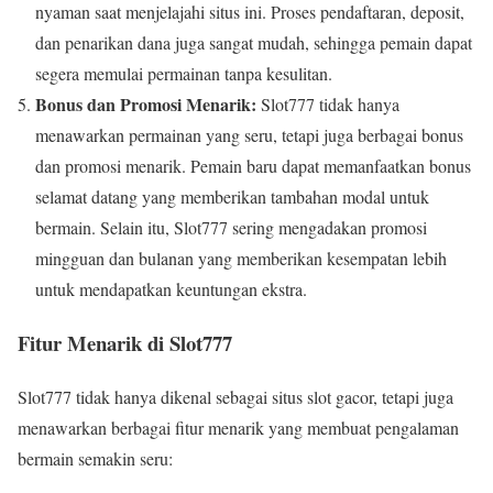
nyaman saat menjelajahi situs ini. Proses pendaftaran, deposit,
dan penarikan dana juga sangat mudah, sehingga pemain dapat
segera memulai permainan tanpa kesulitan.
Bonus dan Promosi Menarik:
Slot777 tidak hanya
menawarkan permainan yang seru, tetapi juga berbagai bonus
dan promosi menarik. Pemain baru dapat memanfaatkan bonus
selamat datang yang memberikan tambahan modal untuk
bermain. Selain itu, Slot777 sering mengadakan promosi
mingguan dan bulanan yang memberikan kesempatan lebih
untuk mendapatkan keuntungan ekstra.
Fitur Menarik di Slot777
Slot777 tidak hanya dikenal sebagai situs slot gacor, tetapi juga
menawarkan berbagai fitur menarik yang membuat pengalaman
bermain semakin seru: