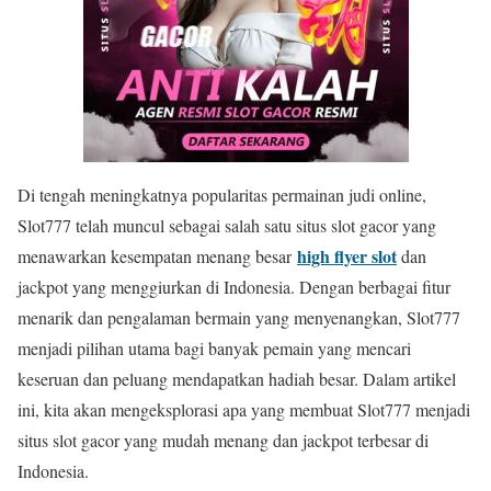
Di tengah meningkatnya popularitas permainan judi online,
Slot777 telah muncul sebagai salah satu situs slot gacor yang
high flyer slot
menawarkan kesempatan menang besar
dan
jackpot yang menggiurkan di Indonesia. Dengan berbagai fitur
menarik dan pengalaman bermain yang menyenangkan, Slot777
menjadi pilihan utama bagi banyak pemain yang mencari
keseruan dan peluang mendapatkan hadiah besar. Dalam artikel
ini, kita akan mengeksplorasi apa yang membuat Slot777 menjadi
situs slot gacor yang mudah menang dan jackpot terbesar di
Indonesia.