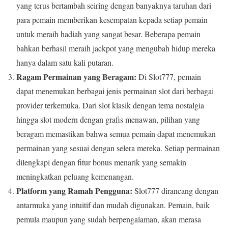
yang terus bertambah seiring dengan banyaknya taruhan dari
para pemain memberikan kesempatan kepada setiap pemain
untuk meraih hadiah yang sangat besar. Beberapa pemain
bahkan berhasil meraih jackpot yang mengubah hidup mereka
hanya dalam satu kali putaran.
Ragam Permainan yang Beragam:
Di Slot777, pemain
dapat menemukan berbagai jenis permainan slot dari berbagai
provider terkemuka. Dari slot klasik dengan tema nostalgia
hingga slot modern dengan grafis menawan, pilihan yang
beragam memastikan bahwa semua pemain dapat menemukan
permainan yang sesuai dengan selera mereka. Setiap permainan
dilengkapi dengan fitur bonus menarik yang semakin
meningkatkan peluang kemenangan.
Platform yang Ramah Pengguna:
Slot777 dirancang dengan
antarmuka yang intuitif dan mudah digunakan. Pemain, baik
pemula maupun yang sudah berpengalaman, akan merasa