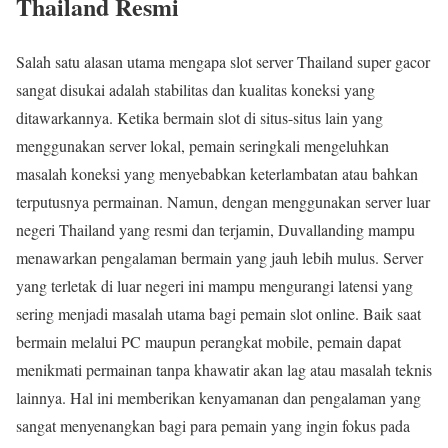
Thailand Resmi
Salah satu alasan utama mengapa slot server Thailand super gacor
sangat disukai adalah stabilitas dan kualitas koneksi yang
ditawarkannya. Ketika bermain slot di situs-situs lain yang
menggunakan server lokal, pemain seringkali mengeluhkan
masalah koneksi yang menyebabkan keterlambatan atau bahkan
terputusnya permainan. Namun, dengan menggunakan server luar
negeri Thailand yang resmi dan terjamin, Duvallanding mampu
menawarkan pengalaman bermain yang jauh lebih mulus. Server
yang terletak di luar negeri ini mampu mengurangi latensi yang
sering menjadi masalah utama bagi pemain slot online. Baik saat
bermain melalui PC maupun perangkat mobile, pemain dapat
menikmati permainan tanpa khawatir akan lag atau masalah teknis
lainnya. Hal ini memberikan kenyamanan dan pengalaman yang
sangat menyenangkan bagi para pemain yang ingin fokus pada