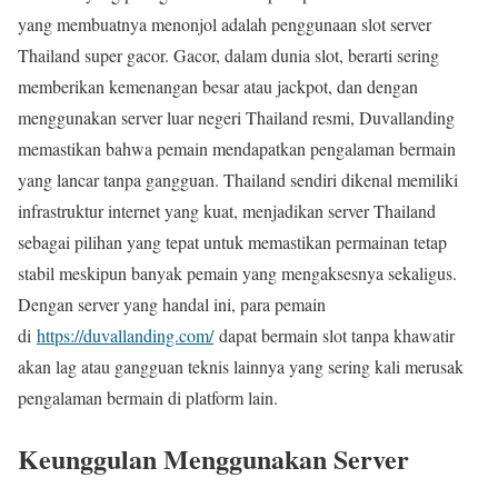
yang membuatnya menonjol adalah penggunaan slot server
Thailand super gacor. Gacor, dalam dunia slot, berarti sering
memberikan kemenangan besar atau jackpot, dan dengan
menggunakan server luar negeri Thailand resmi, Duvallanding
memastikan bahwa pemain mendapatkan pengalaman bermain
yang lancar tanpa gangguan. Thailand sendiri dikenal memiliki
infrastruktur internet yang kuat, menjadikan server Thailand
sebagai pilihan yang tepat untuk memastikan permainan tetap
stabil meskipun banyak pemain yang mengaksesnya sekaligus.
Dengan server yang handal ini, para pemain
di
https://duvallanding.com/
dapat bermain slot tanpa khawatir
akan lag atau gangguan teknis lainnya yang sering kali merusak
pengalaman bermain di platform lain.
Keunggulan Menggunakan Server