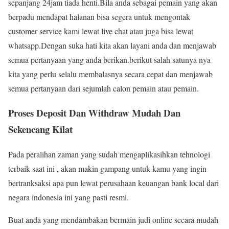
sepanjang 24jam tiada henti.Bila anda sebagai pemain yang akan
berpadu mendapat halanan bisa segera untuk mengontak
customer service kami lewat live chat atau juga bisa lewat
whatsapp.Dengan suka hati kita akan layani anda dan menjawab
semua pertanyaan yang anda berikan.berikut salah satunya nya
kita yang perlu selalu membalasnya secara cepat dan menjawab
semua pertanyaan dari sejumlah calon pemain atau pemain.
Proses Deposit Dan Withdraw Mudah Dan
Sekencang Kilat
Pada peralihan zaman yang sudah mengaplikasihkan tehnologi
terbaik saat ini , akan makin gampang untuk kamu yang ingin
bertranksaksi apa pun lewat perusahaan keuangan bank local dari
negara indonesia ini yang pasti resmi.
Buat anda yang mendambakan bermain judi online secara mudah