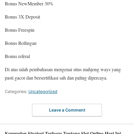
Bonus NewMember 30%
Bonus 3X Deposit
Bonus Freespin
Bonus Rollingan
Bonus referal
Di atas ialah pembahasan mengenai situs mahjong ways yang
pasti gacor dan bersertifikasi sah dan paling dipercaya.
Categories:
Uncategorized
Leave a Comment
Kumpulan Strategi Terbaru Tentang Slot Online Hari Ini