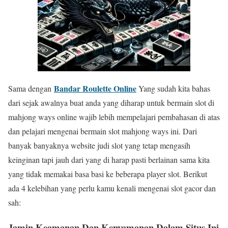
Bandar Roulette Online
Sama dengan
Yang sudah kita bahas
dari sejak awalnya buat anda yang diharap untuk bermain slot di
mahjong ways online wajib lebih mempelajari pembahasan di atas
dan pelajari mengenai bermain slot mahjong ways ini. Dari
banyak banyaknya website judi slot yang tetap mengasih
keinginan tapi jauh dari yang di harap pasti berlainan sama kita
yang tidak memakai basa basi ke beberapa player slot. Berikut
ada 4 kelebihan yang perlu kamu kenali mengenai slot gacor dan
sah:
Jamin Keamanan Dan Kenyamanan Dalam Situs Ini