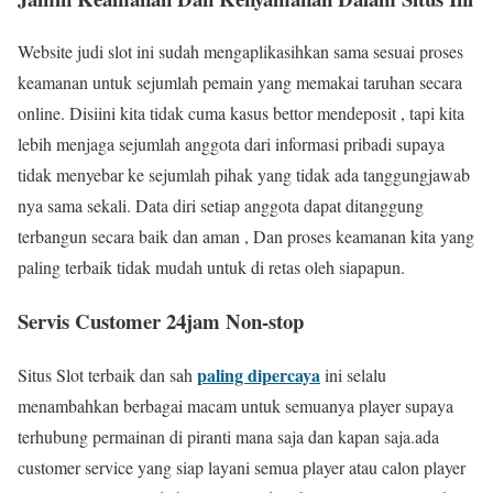
Website judi slot ini sudah mengaplikasihkan sama sesuai proses
keamanan untuk sejumlah pemain yang memakai taruhan secara
online. Disiini kita tidak cuma kasus bettor mendeposit , tapi kita
lebih menjaga sejumlah anggota dari informasi pribadi supaya
tidak menyebar ke sejumlah pihak yang tidak ada tanggungjawab
nya sama sekali. Data diri setiap anggota dapat ditanggung
terbangun secara baik dan aman , Dan proses keamanan kita yang
paling terbaik tidak mudah untuk di retas oleh siapapun.
Servis Customer 24jam Non-stop
paling dipercaya
Situs Slot terbaik dan sah
ini selalu
menambahkan berbagai macam untuk semuanya player supaya
terhubung permainan di piranti mana saja dan kapan saja.ada
customer service yang siap layani semua player atau calon player