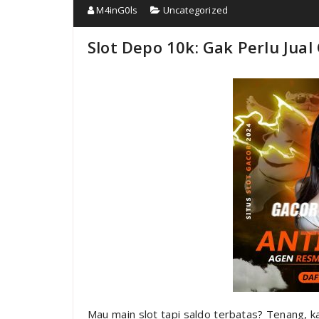
M4inG0ls
Uncategorized
Slot Depo 10k: Gak Perlu Jual 
Mau main slot tapi saldo terbatas? Tenang, k