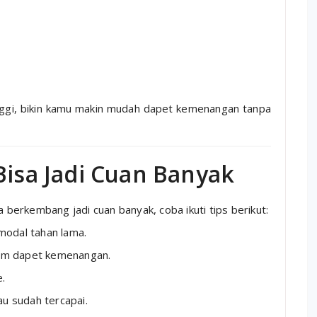
nggi, bikin kamu makin mudah dapet kemenangan tanpa
Bisa Jadi Cuan Banyak
a berkembang jadi cuan banyak, coba ikuti tips berikut:
 modal tahan lama.
elum dapet kemenangan.
e.
au sudah tercapai.