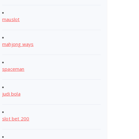
mauslot
mahjong ways
spaceman
judi bola
slot bet 200