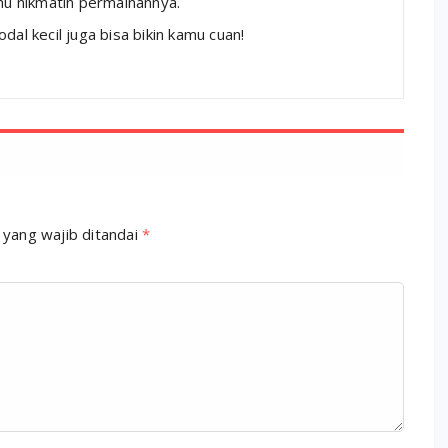
amu nikmatin permainannya.
dal kecil juga bisa bikin kamu cuan!
 yang wajib ditandai
*