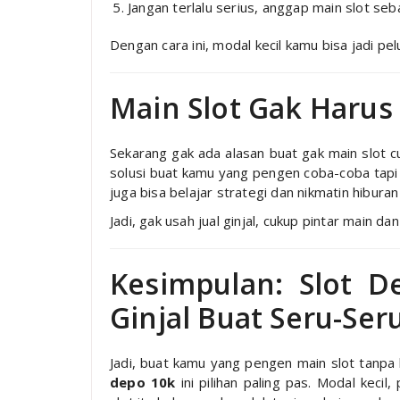
Jangan terlalu serius, anggap main slot seb
Dengan cara ini, modal kecil kamu bisa jadi p
Main Slot Gak Harus 
Sekarang gak ada alasan buat gak main slot c
solusi buat kamu yang pengen coba-coba tapi 
juga bisa belajar strategi dan nikmatin hiburan
Jadi, gak usah jual ginjal, cukup pintar main dan
Kesimpulan: Slot D
Ginjal Buat Seru-Ser
Jadi, buat kamu yang pengen main slot tanpa h
depo 10k
ini pilihan paling pas. Modal keci