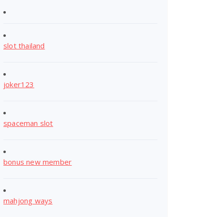
slot thailand
joker123
spaceman slot
bonus new member
mahjong ways