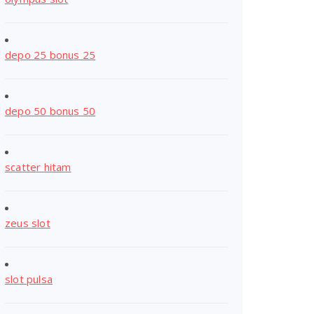
depo 25 bonus 25
depo 50 bonus 50
scatter hitam
zeus slot
slot pulsa