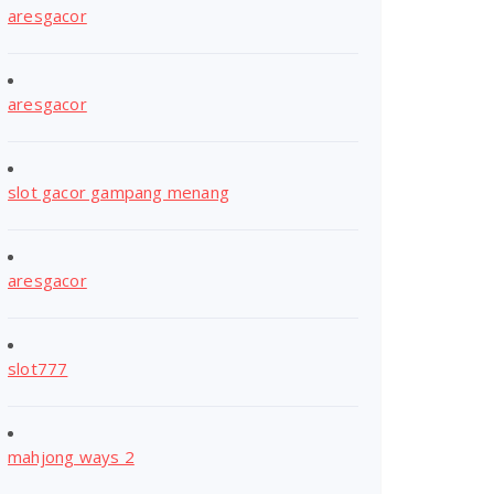
aresgacor
aresgacor
slot gacor gampang menang
aresgacor
slot777
mahjong ways 2