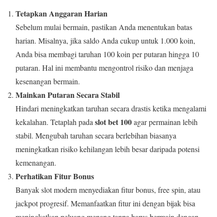
Tetapkan Anggaran Harian
Sebelum mulai bermain, pastikan Anda menentukan batas
harian. Misalnya, jika saldo Anda cukup untuk 1.000 koin,
Anda bisa membagi taruhan 100 koin per putaran hingga 10
putaran. Hal ini membantu mengontrol risiko dan menjaga
kesenangan bermain.
Mainkan Putaran Secara Stabil
Hindari meningkatkan taruhan secara drastis ketika mengalami
slot bet 100
kekalahan. Tetaplah pada
agar permainan lebih
stabil. Mengubah taruhan secara berlebihan biasanya
meningkatkan risiko kehilangan lebih besar daripada potensi
kemenangan.
Perhatikan Fitur Bonus
Banyak slot modern menyediakan fitur bonus, free spin, atau
jackpot progresif. Memanfaatkan fitur ini dengan bijak bisa
meningkatkan peluang menang tanpa harus bermain dengan