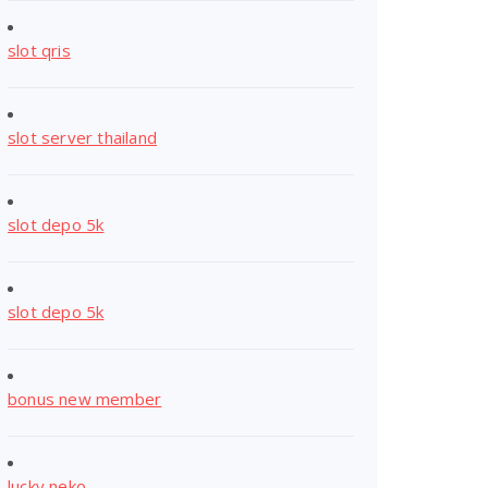
slot qris
slot server thailand
slot depo 5k
slot depo 5k
bonus new member
lucky neko