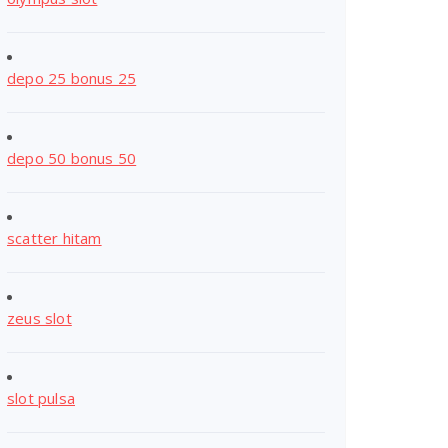
depo 25 bonus 25
depo 50 bonus 50
scatter hitam
zeus slot
slot pulsa