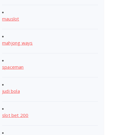
mauslot
mahjong ways
spaceman
judi bola
slot bet 200