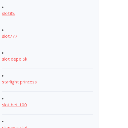
slot88
slot777
slot depo 5k
starlight princess
slot bet 100
olympus slot