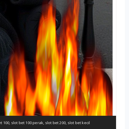
et 100
,
slot bet 100 perak
,
slot bet 200
,
slot bet kecil