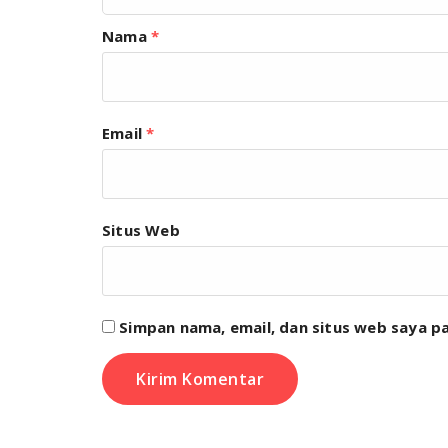
Nama
*
Email
*
Situs Web
Simpan nama, email, dan situs web saya p