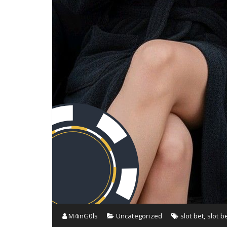
M4inG0ls
Uncategorized
slot bet
,
slot b