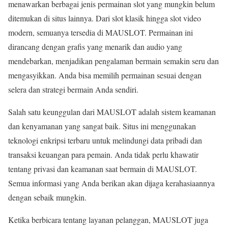
menawarkan berbagai jenis permainan slot yang mungkin belum
ditemukan di situs lainnya. Dari slot klasik hingga slot video
modern, semuanya tersedia di MAUSLOT. Permainan ini
dirancang dengan grafis yang menarik dan audio yang
mendebarkan, menjadikan pengalaman bermain semakin seru dan
mengasyikkan. Anda bisa memilih permainan sesuai dengan
selera dan strategi bermain Anda sendiri.
Salah satu keunggulan dari MAUSLOT adalah sistem keamanan
dan kenyamanan yang sangat baik. Situs ini menggunakan
teknologi enkripsi terbaru untuk melindungi data pribadi dan
transaksi keuangan para pemain. Anda tidak perlu khawatir
tentang privasi dan keamanan saat bermain di MAUSLOT.
Semua informasi yang Anda berikan akan dijaga kerahasiaannya
dengan sebaik mungkin.
Ketika berbicara tentang layanan pelanggan, MAUSLOT juga