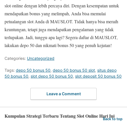
slot online dengan lebih percaya diri. Dengan kesempatan untuk
mendapatkan bonus yang melimpah, Anda bisa memulai
petualangan slot Anda di MAUSLOT. Tidak hanya bisa meraih
keuntungan, tetapi juga mendapatkan pengalaman yang tidak
terlupakan. Jadi, tunggu apa lagi? Segera daftar di MAUSLOT,
lakukan depo 50 dan nikmati bonus 50 yang penuh kejutan!
Categories:
Uncategorized
Tags:
depo 50 bonus 50
,
depo 50 bonus 50 slot
,
situs depo
50 bonus 50
,
slot depo 50 bonus 50
,
slot deposit 50 bonus 50
Leave a Comment
Kumpulan Strategi Terbaru Tentang Slot Online Hari Ini
Back to top