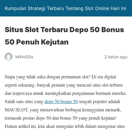
Kumpulan Strategi Terbaru Tentang Slot Online Hari Ini
Situs Slot Terbaru Depo 50 Bonus
50 Penuh Kejutan
M4inG0ls
2 tahun ago
Siapa yang tidak suka dengan permainan slot? Di era digital
seperti sekarang, banyak pemain yang mencari situs slot terbaru
dan terpercaya untuk meningkatkan pengalaman bermain mereka.
Salah satu situs yang
depo 50 bonus 50
tengah populer adalah
MAUSLOT, yang menawarkan berbagai keunggulan menarik,
termasuk promo depo 50 dan bonus 50 yang penuh kejutan!
Dalam artikel ini, kita akan mengulas lebih dalam mengenai situs