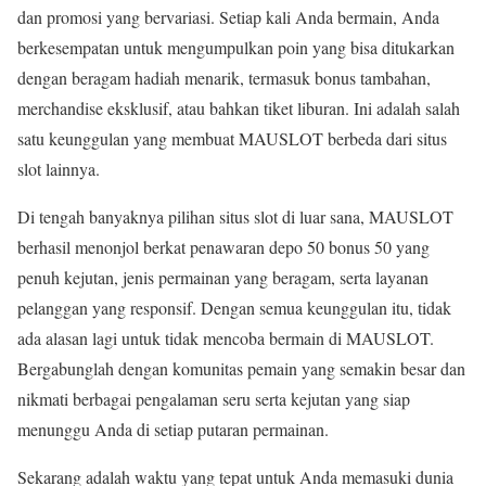
dan promosi yang bervariasi. Setiap kali Anda bermain, Anda
berkesempatan untuk mengumpulkan poin yang bisa ditukarkan
dengan beragam hadiah menarik, termasuk bonus tambahan,
merchandise eksklusif, atau bahkan tiket liburan. Ini adalah salah
satu keunggulan yang membuat MAUSLOT berbeda dari situs
slot lainnya.
Di tengah banyaknya pilihan situs slot di luar sana, MAUSLOT
berhasil menonjol berkat penawaran depo 50 bonus 50 yang
penuh kejutan, jenis permainan yang beragam, serta layanan
pelanggan yang responsif. Dengan semua keunggulan itu, tidak
ada alasan lagi untuk tidak mencoba bermain di MAUSLOT.
Bergabunglah dengan komunitas pemain yang semakin besar dan
nikmati berbagai pengalaman seru serta kejutan yang siap
menunggu Anda di setiap putaran permainan.
Sekarang adalah waktu yang tepat untuk Anda memasuki dunia