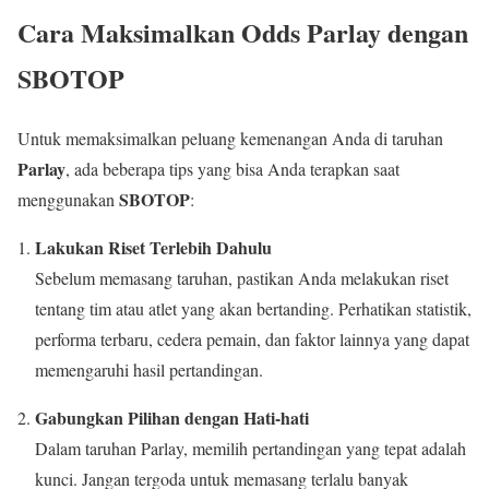
Cara Maksimalkan Odds Parlay dengan
SBOTOP
Untuk memaksimalkan peluang kemenangan Anda di taruhan
Parlay
, ada beberapa tips yang bisa Anda terapkan saat
SBOTOP
menggunakan
:
Lakukan Riset Terlebih Dahulu
Sebelum memasang taruhan, pastikan Anda melakukan riset
tentang tim atau atlet yang akan bertanding. Perhatikan statistik,
performa terbaru, cedera pemain, dan faktor lainnya yang dapat
memengaruhi hasil pertandingan.
Gabungkan Pilihan dengan Hati-hati
Dalam taruhan Parlay, memilih pertandingan yang tepat adalah
kunci. Jangan tergoda untuk memasang terlalu banyak